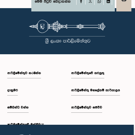
Facebook
මෙම පිටුව බෙදාගන්න
X
WhatsApp
LinkedIn
පාර්ලි‌මේන්තුව නරඹන්න
පාර්ලිමේන්තුවේ කටයුතු
දැනුමට
පාර්ලිමේන්තු මහලේකම් කාර්යාලය
සම්බන්ධ වන්න
පාර්ලිමේන්තුව සජීවීව
පාර්ලි‌මේන්තුවේ මන්ත්‍රීවරු