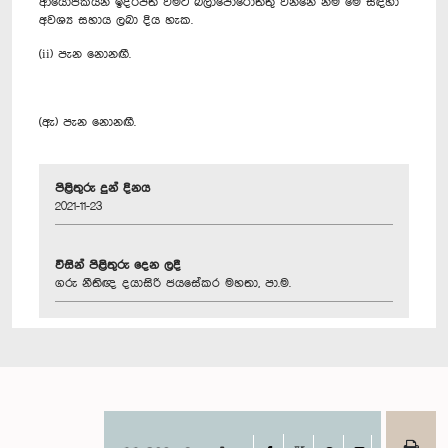
ආයෝජකයින් ඉදිරිපත් වීමට බලාපොරොත්තු වන්නේ නම් මේ සඳහා
අවශ්‍ය සහාය ලබා දිය හැක.
(ii) පැන නොනඟී.
(ඇ) පැන නොනඟී.
පිළිතුරු දුන් දිනය
2021-11-23
විසින් පිළිතුරු දෙන ලදී
ගරු නීතිඥ දයාසිරි ජයසේකර මහතා, පා.ම.