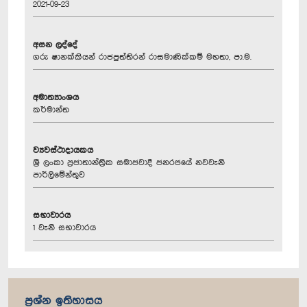
2021-09-23
අසන ලද්දේ
ගරු ෂානක්කියන් රාජපුත්තිරන් රාසමාණික්කම් මහතා, පා.ම.
අමාත්‍යාංශය
කර්මාන්ත
ව්‍යවස්ථාදායකය
ශ්‍රී ලංකා ප්‍රජාතාන්ත්‍රික සමාජවාදී ජනරජයේ නවවැනි
පාර්ලිමේන්තුව
සභාවාරය
1 වැනි සභාවාරය
ප්‍රශ්න ඉතිහාසය