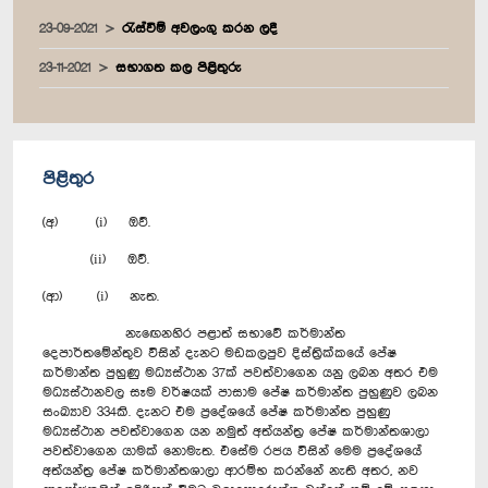
23-09-2021
රැස්වීම් අවලංගු කරන ලදී
23-11-2021
සභාගත කල පිළිතුරු
පිළිතුර
(අ) (i) ඔව්.
(ii) ඔව්.
(ආ) (i) නැත.
නැ‍ඟෙනහිර පළාත් සභාවේ කර්මාන්ත
දෙපාර්තමේන්තුව විසින් දැනට මඩකලපුව දිස්ත්‍රික්කයේ පේෂ
කර්මාන්ත පුහුණු මධ්‍යස්ථාන 37ක් පවත්වාගෙන යනු ලබන අතර එම
මධ්‍යස්ථානවල සෑම වර්ෂයක් පාසාම පේෂ කර්මාන්ත පුහුණුව ලබන
සංඛ්‍යාව 334කි. දැනට එම ප්‍රදේශයේ පේෂ කර්මාන්ත පුහුණු
මධ්‍යස්ථාන පවත්වාගෙන යන නමුත් අත්යන්ත්‍ර පේෂ කර්මාන්තශාලා
පවත්වාගෙන යාමක් නොමැත. එසේම රජය විසින් මෙම ප්‍රදේශයේ
අත්යන්ත්‍ර පේෂ කර්මාන්තශාලා ආරම්භ කරන්නේ නැති අතර, නව