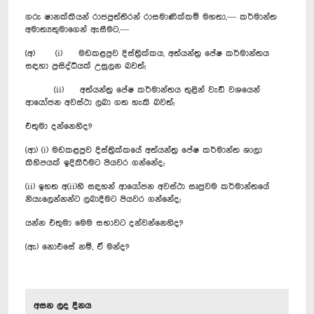
ගරු ෂානක්කියන් රාජපුත්තිරන් රාසමාණික්කම් මහතා,— කර්මාන්ත
අමාත්‍යතුමාගෙන් ඇසීමට,—
(අ) (i) මඩකළපුව දිස්ත්‍රික්කය, අත්යන්ත්‍ර පේෂ කර්මාන්තය
සඳහා ප්‍රසිද්ධියක් උසුලන බවත්;
(ii) අත්යන්ත්‍ර පේෂ කර්මාන්තය තුළින් වැඩි වශයෙන්
ආයෝජන අවස්ථා ලබා ගත හැකි බවත්;
එතුමා දන්නෙහිද?
(ආ) (i) මඩකළපුව දිස්ත්‍රික්කයේ අත්යන්ත්‍ර පේෂ කර්මාන්ත ශාලා
කිහිපයක් ඉදිකිරීමට පියවර ගන්නේද;
(ii) ඉහත අ(ii)හි සඳහන් ආයෝජන අවස්ථා සෘජුවම කර්මාන්තයේ
නියැලෙන්නන්ට ලබාදීමට පියවර ගන්නේද;
යන්න එතුමා මෙම සභාවට දන්වන්නෙහිද?
(ඇ) නොඑසේ නම්, ඒ මන්ද?
අසන ලද දිනය