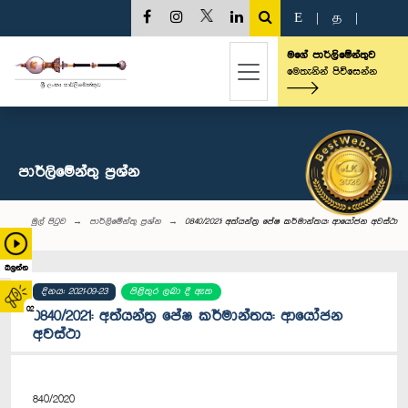
E
|
த
|
මගේ පාර්ලිමේන්තුව
මෙතැනින් පිවිසෙන්න
පාර්ලි‌මේන්තු‌ ප්‍රශ්න
මුල් පිටුව
පාර්ලි‌මේන්තු‌ ප්‍රශ්න
0840/2021: අත්යන්ත්‍ර පේෂ කර්මාන්තය: ආයෝජන අවස්ථා
බලන්න
දිනය: 2021-09-23
පිළිතුර ලබා දී ඇත
02
0840/2021: අත්යන්ත්‍ර පේෂ කර්මාන්තය: ආයෝජන
අවස්ථා
840/2020