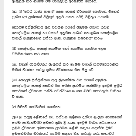
ඇතුළත් කර ගැනීම එම පාසල්වල අරමුණක් නොවේ.
(ආ) (i) "අර්ධ රාජ්‍ය පාසල්" ලෙස පාසල් වර්ගයක් නොමැත. එහෙත්
උක්ත (අ) ප්‍රශ්නයේ පිළිතුර අනුව පහත පරිදි පිළිතුර සපයමි.
කොළඹ දිස්ත්‍රික්කය තුළ පවතින රජයේ අනුමත ආධාර ලබන
පෞද්ගලික පාසල් හා රජයේ අනුමත ආධාර නොලබන පෞද්ගලික
පාසල් ඇමුණුමෙහි දක්වා ඇත. ඇමුණුම සභාගත* කරමි.
(ii) පෞද්ගලික පාසල් ආගමික හෝ ආගමික නොවන ලෙස
වර්ගීකරණය කර නැත.
(iii) සිසුන් පාසල්වලට ඇතුළත් කර ගැනීම පාසල් කළමනාකරණය
මඟින් තීරණය කරනු ලබන නිර්ණායක මත සිදු වේ.
(iv) කොළඹ දිස්ත්‍රික්කය තුළ ක්‍රියාත්මක වන රජයේ අනුමත
පෞද්ගලික පාසල් අතරින් 11ක පමණ ප්‍රාථමික පන්තිවල ඉංග්‍රීසි ප්‍රමුඛ
කොටගත් ද්විභාෂා පන්ති පවත්වාගෙන යන බවට තොරතුරු වාර්තා
වී ඇත.
(v) එවැනි කෝටාවක් නොමැත.
(ඇ) (i) පළමු ශ්‍රේණියේ සිට පස්වන ශ්‍රේණිය දක්වා ඉංග්‍රීසි මාධ්‍යයෙන්
පන්ති පැවැත්වීමට අවසර ලබා දී නැත. ඉංග්‍රීසි මාධ්‍ය අධ්‍යාපනය
ප්‍රමුඛ ද්විභාෂා අධ්‍යාපනය ප්‍රාථමික ශ්‍රේණි සඳහා හඳුන්වා දීමට
ප්‍රතිපත්තිමය තීරණයක් ගැනීම සඳහා වන කරුණු ගරු සභාවට