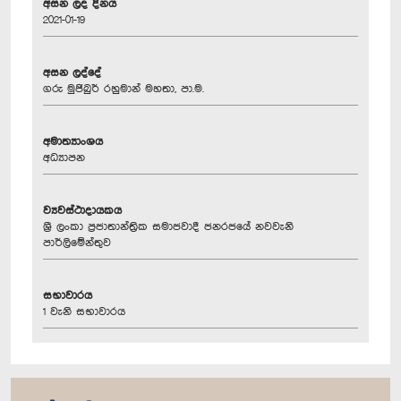
අසන ලද දිනය
2021-01-19
අසන ලද්දේ
ගරු මුජිබුර් රහුමාන් මහතා, පා.ම.
අමාත්‍යාංශය
අධ්‍යාපන
ව්‍යවස්ථාදායකය
ශ්‍රී ලංකා ප්‍රජාතාන්ත්‍රික සමාජවාදී ජනරජයේ නවවැනි
පාර්ලිමේන්තුව
සභාවාරය
1 වැනි සභාවාරය