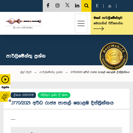
E
|
த
|
මගේ පාර්ලිමේන්තුව
මෙතැනින් පිවිසෙන්න
පාර්ලි‌මේන්තු‌ ප්‍රශ්න
මුල් පිටුව
පාර්ලි‌මේන්තු‌ ප්‍රශ්න
0770/2021: අර්ධ රාජ්‍ය පාසල්: කොළඹ දිස්ත්‍රික්කය
බලන්න
දිනය: 2021-01-19
පිළිතුර ලබා දී ඇත
02
0770/2021: අර්ධ රාජ්‍ය පාසල්: කොළඹ දිස්ත්‍රික්කය
----