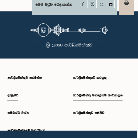
Facebook
මෙම පිටුව බෙදාගන්න
X
WhatsApp
LinkedIn
පාර්ලි‌මේන්තුව නරඹන්න
පාර්ලිමේන්තුවේ කටයුතු
දැනුමට
පාර්ලිමේන්තු මහලේකම් කාර්යාලය
සම්බන්ධ වන්න
පාර්ලිමේන්තුව සජීවීව
පාර්ලි‌මේන්තුවේ මන්ත්‍රීවරු