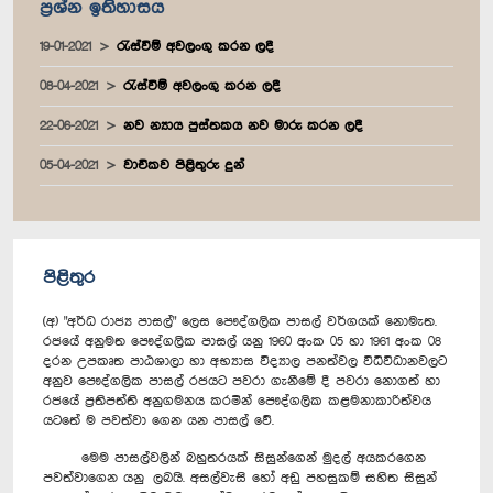
ප්‍රශ්න ඉතිහාසය
19-01-2021
රැස්වීම් අවලංගු කරන ලදී
08-04-2021
රැස්වීම් අවලංගු කරන ලදී
22-06-2021
නව න්‍යාය පුස්තකය නව මාරු කරන ලදී
05-04-2021
වාචිකව පිළිතුරු දුන්
පිළිතුර
(අ) "අර්ධ රාජ්‍ය පාසල්" ලෙස පෞද්ගලික පාසල් වර්ගයක් නොමැත.
රජයේ අනුමත පෞද්ගලික පාසල් යනු 1960 අංක 05 හා 1961 අංක 08
දරන උපකෘත පාඨශාලා හා අභ්‍යාස විද්‍යාල පනත්වල විධිවිධානවලට
අනුව පෞද්ගලික පාසල් රජයට පවරා ගැනීමේ දී පවරා නොගත් හා
රජයේ ප්‍රතිපත්ති අනුගමනය කරමින් පෞද්ගලික කළමනාකාරිත්වය
යටතේ ම පවත්වා ගෙන යන පාසල් වේ.
මෙම පාසල්වලින් බහුතරයක් සිසුන්ගෙන් මුදල් අයකරගෙන
පවත්වාගෙන යනු ලබයි. අසල්වැසි හෝ අඩු පහසුකම් සහිත සිසුන්