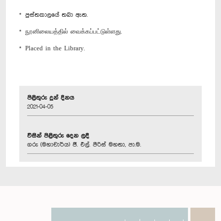
* පුස්තකාලයේ තබා ඇත.
* நூனிலையத்தில் வைக்கப்பட்டுள்ளது.
* Placed in the Library.
පිළිතුරු දුන් දිනය
2021-04-05
විසින් පිළිතුරු දෙන ලදී
ගරු (මහාචාර්ය) ජී. එල්. පීරිස් මහතා, පා.ම.