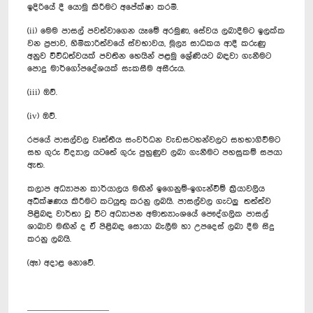
ඉදිරියේ දී යොමු කිරීමට අපේක්ෂා කරමි.
(ii) මෙම පාසල් පවත්වාගෙන යෑමේ අරමුණ, සේවය ලබාදීමට ඉලක්ක
වන ප්‍රජාව, හිමිකාරිත්වයේ ස්වභාවය, මූල්‍ය සාධකය ආදී කරුණු
අනුව විවිධත්වයක් පවතින හෙයින් පළමු ශ්‍රේණියට බඳවා ගැනීමට
පොදු මාර්ගෝපදේශයක් සැකසීම අසීරුය.
(iii) ඔව්.
(iv) ඔව්.
රජයේ පාසල්වල වෘත්තීය සංවර්ධන වැඩසටහන්වලට සහභාගිවීමට
සහ ගුරු විද්‍යාල යටතේ ගුරු පුහුණුව ලබා ගැනීමට පහසුකම් සපයා
ඇත.
කලාප අධ්‍යාපන කාර්යාලය මඟින් ඉගෙනුම්-ඉගැන්වීම් ක්‍රියාවලිය
අධීක්ෂණය කිරීමට කටයුතු කරනු ලබයි. පාසල්වල ගැටලු තත්ත්ව
පිළිබඳ වාර්තා වූ විට අධ්‍යාපන අමාත්‍යාංශයේ පෞද්ගලික පාසල්
ශාඛාව මඟින් ද ඒ පිළිබඳ සොයා බැලීම හා උපදෙස් ලබා දීම සිදු
කරනු ලබයි.
(ඈ) අදාළ නොවේ.
—————————