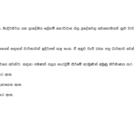
ිගිරිය යන ප්‍රාදේශීය ලේකම් කොට්ඨාස බල ප්‍රදේශවල බොහොමයක් සුළු වාරිමා
සඳහන් වාර්තාවක් ඉදිරිපත් කළ හැක. ඒ අනුව වැව් 126ක ජල ධාරිතාව වෙන්
වශ්‍ය අවස්ථා සඳහා පමණක් ජලය හැරවුම් කිරීමේ අරමුණින් අමුණු නිර්මාණය කර
 කර ඇත.
 හඳුනාගෙන ඇත.
ා කර ඇත.