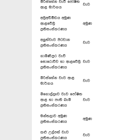
මිරිස්හේන වැව් පෝෂිත
වැව
ඇළ මාර්ගය
අලිඅඩිඕඩය අමුණ
ඇළවේලි
අමුණ
ප්‍රතිසංස්කරණය
අලුත්වැව පිටවාන
වැව
ප්‍රතිසංස්කරණය
ගාමිණීපුර වැව්
සොරොව්ව හා ඇළවේලි
වැව
ප්‍රතිසංස්කරණය
මිරිස්හේන වැව ඇළ
වැව
මාර්ගය
මීගොල්ලෑව වැව පෝෂිත
ඇළ හා පැති බැමි
වැව
ප්‍රතිසංස්කරණය
මන්තලාව අමුණ
අමුණ
ප්‍රතිසංස්කරණය
කළු උල්පත් වැව
වැව
ප්‍රතිසංස්කරණය