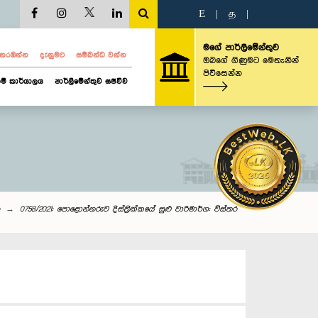
E
|
த
|
මගේ පාර්ලිමේන්තුව
ව නරඹන්න
දැනුමට
සම්බන්ධ වන්න
ඔබගේ ගිණුමට මෙතැනින්
පිවිසෙන්න
ම් කාර්යාලය
පාර්ලිමේන්තුව සජීවීව
0758/2021: පොළොන්නරුව දිස්ත්‍රික්කයේ සුළු වාරිමාර්ග: විස්තර