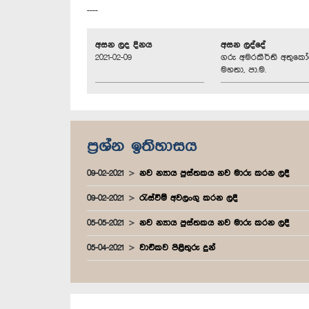
----
අසන ලද දිනය
අසන ලද්දේ
2021-02-09
ගරු අමරකීර්ති අතුක
මහතා, පා.ම.
ප්‍රශ්න ඉතිහාසය
09-02-2021
නව න්‍යාය පුස්තකය නව මාරු කරන ලදී
09-02-2021
රැස්වීම් අවලංගු කරන ලදී
05-05-2021
නව න්‍යාය පුස්තකය නව මාරු කරන ලදී
05-04-2021
වාචිකව පිළිතුරු දුන්