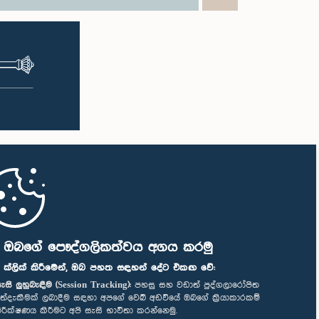
ි ඔබගේ පෞද්ගලිකත්වය අගය කරමු
" ක්ලික් කිරීමෙන්, ඔබ පහත සඳහන් දේට එකඟ වේ:
ැසි ලුහුබැඳීම (Session Tracking):
පහසු සහ වඩාත් පුද්ගලාරෝපිත
ත්දැකීමක් ලබාදීම සඳහා අපගේ වෙබ් අඩවියේ ඔබගේ ක්‍රියාකාරකම්
ිරීක්ෂණය කිරීමට අපි සැසි භාවිතා කරන්නෙමු.