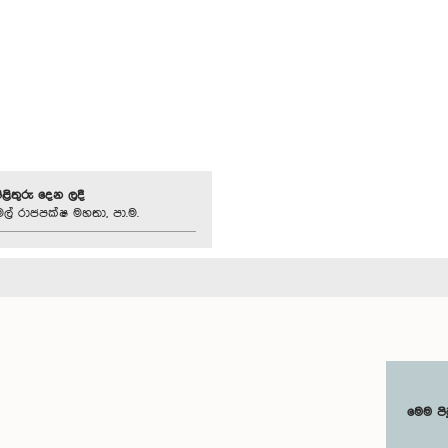
පිළිතුරු දෙන ලදී
ල් රාජපක්ෂ මහතා, පා.ම.
මෙම පි