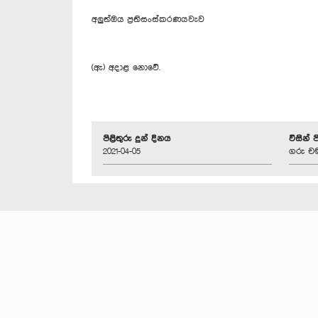
අලුත්ඔය ප්‍රතිසංස්කරණය
වැව
(ඇ) අදාළ නොවේ.
පිළිතුරු දුන් දිනය
විසින් 
2021-04-05
ගරු චම