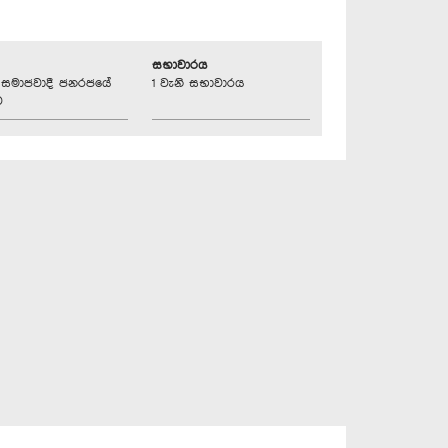
සභාවාරය
්‍රික සමාජවාදී ජනරජයේ
1 වැනි සභාවාරය
ව