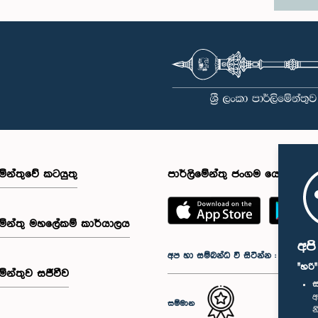
මේන්තුවේ කටයුතු
පාර්ලිමේන්තු ජංගම යෙදුම
මේන්තු මහලේකම් කාර්යාලය
අප
අප හා සම්බන්ධ වී සිටින්න :
"හරි
මේන්තුව සජීවීව
ස
අ
සම්මාන
න