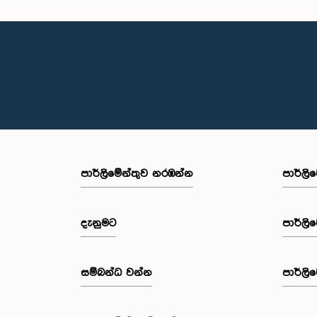
පාර්ලි‌මේන්තුව නරඹන්න
පාර්ලි
දැනුමට
පාර්ලි
සම්බන්ධ වන්න
පාර්ලි