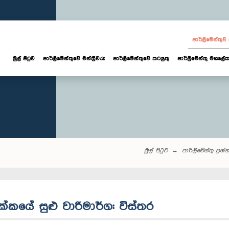
පාර්ලි‌මේන්තු
මුල් පිටුව
පාර්ලි‌මේන්තුවේ මන්ත්‍රීවරු
පාර්ලිමේන්තුවේ කටයුතු
පාර්ලිමේන්තු මහලේක
මුල් පිටුව
පාර්ලි‌මේන්තු‌ ප්‍රශ්න
ික්කයේ සුළු වාරිමාර්ග: විස්තර