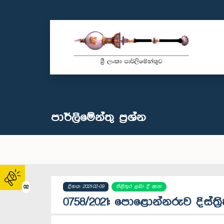
පාර්ලි‌මේන්තු‌ ප්‍රශ්න
දිනය: 2021-02-09
පිළිතුර ලබා දී ඇත
02
0758/2021: පොළොන්නරුව දිස්ත්‍ර