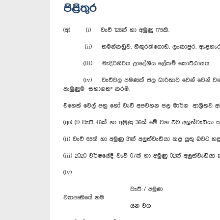
පිළිතුර
(අ) (i) වැව් 126ක් හා අමුණු 175කි.
(ii) තමන්කඩුව, හිඟුරක්ගොඩ, ලංකාපුර, ඇළහැර, මැදිර
(iii) මැදිරිගිරිය ප්‍රාදේශීය ලේකම් කොට්ඨාසය.
(iv) වැව්වල පමණක් ජල ධාරිතාව වෙන් වෙන් වශයෙන් 
ඇමුණුම සභාගත* කරමි.
එහෙත් වෙල් පහු හෝ වැව් අපවහන ජල මාර්ග ආශ්‍රිතව අ
(ආ) (i) වැව් 46ක් හා අමුණු 36ක් මේ වන විට අලුත්වැඩියා
(ii) වැව් 65ක් හා අමුණු 31ක් අලුත්වැඩියා කළ යුතු බවට
(iii) 2020 වර්ෂයේදී වැව් 07ක් හා අමුණු 02ක් අලුත්වැඩිය
(iv)
වැව් / අමුණ
ව්‍යාපෘතියේ නම
යන වග