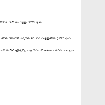
ර්ග වැව් හා අමුණු පිහිටා ඇත.
 වෙන් වශයෙන් සඳහන් වේ. එය ඇමුණුමෙහි දක්වා ඇත.
 ඇති බැවින් අමුණුවල ජල ධාරිතාව ගණනය කිරීම අපහසුය.