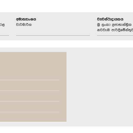
අමාත්‍යාංශය
ව්‍යවස්ථාදායකය
ෝරළ
වාරිමාර්ග
ශ්‍රී ලංකා ප්‍රජාතාන්ත
නවවැනි පාර්ලිමේන්තු