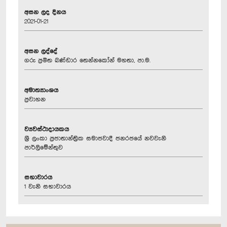
අසන ලද දිනය
2021-01-21
අසන ලද්දේ
ගරු ප්‍රමිත බණ්ඩාර තෙන්නකෝන් මහතා, පා.ම.
අමාත්‍යාංශය
ප්‍රවාහන
ව්‍යවස්ථාදායකය
ශ්‍රී ලංකා ප්‍රජාතාන්ත්‍රික සමාජවාදී ජනරජයේ නවවැනි
පාර්ලිමේන්තුව
සභාවාරය
1 වැනි සභාවාරය