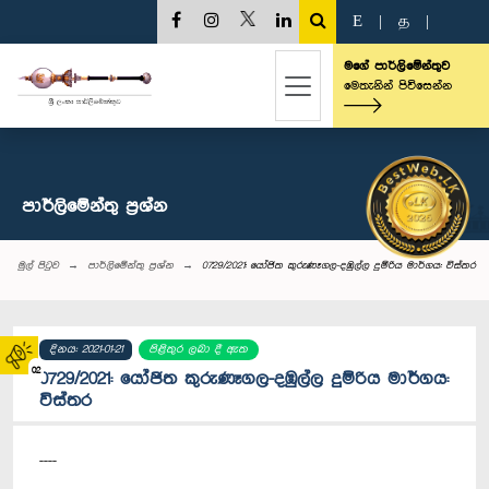
E
|
த
|
මගේ පාර්ලිමේන්තුව
මෙතැනින් පිවිසෙන්න
පාර්ලි‌මේන්තු‌ ප්‍රශ්න
මුල් පිටුව
පාර්ලි‌මේන්තු‌ ප්‍රශ්න
0729/2021: යෝජිත කුරුණෑගල-දඹුල්ල දුම්රිය මාර්ගය: විස්තර
දිනය: 2021-01-21
පිළිතුර ලබා දී ඇත
02
0729/2021: යෝජිත කුරුණෑගල-දඹුල්ල දුම්රිය මාර්ගය:
විස්තර
----