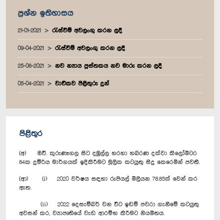
ප්‍රශ්න ඉතිහාසය
21-01-2021
රැස්වීම් අවලංගු කරන ලදී
09-04-2021
රැස්වීම් අවලංගු කරන ලදී
25-06-2021
නව න්‍යාය පුස්තකය නව මාරු කරන ලදී
05-04-2021
වාචිකව පිළිතුරු දුන්
පිළිතුර
(අ) ඔව්. කුරුණෑගල සිට දඹුල්ල හරහා හබරණ දක්වා කිලෝමීටර
84ක දුම්රිය මාර්ගයක් ඉදිකිරීමට මූලික කටයුතු සිදු කෙරෙමින් පවතී.
(ආ) (i) 2020 වර්ෂය සඳහා රුපියල් මිලියන 78.85ක් වෙන් කර
ඇත.
(ii) 2022 දෙසැම්බර් වන විට ඉඩම් පවරා ගැනීමේ කටයුතු
අවසන් කර, ව්‍යාපෘතියේ වැඩ ආරම්භ කිරීමට නියමිතය.