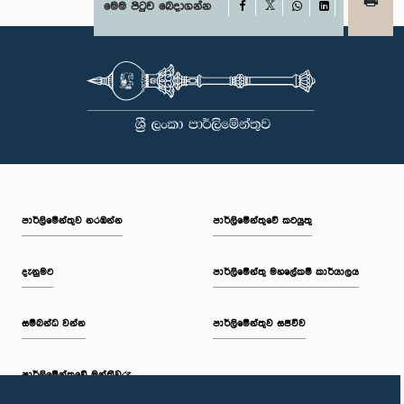
Facebook
මෙම පිටුව බෙදාගන්න
X
WhatsApp
LinkedIn
පාර්ලි‌මේන්තුව නරඹන්න
පාර්ලිමේන්තුවේ කටයුතු
දැනුමට
පාර්ලිමේන්තු මහලේකම් කාර්යාලය
සම්බන්ධ වන්න
පාර්ලිමේන්තුව සජීවීව
පාර්ලි‌මේන්තුවේ මන්ත්‍රීවරු