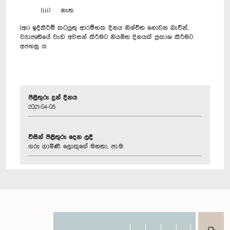
(iii) නැත.
(ඇ) ඉදිකිරීම් කටයුතු ආරම්භක දිනය නිශ්චිත නොවන බැවින්,
ව්‍යාපෘතියේ වැඩ අවසන් කිරීමට නියමිත දිනයක් ප්‍රකාශ කිරීමට
අපහසු ය.
පිළිතුරු දුන් දිනය
2021-04-05
විසින් පිළිතුරු දෙන ලදී
ගරු ගාමිණී ලොකුගේ මහතා, පා.ම.