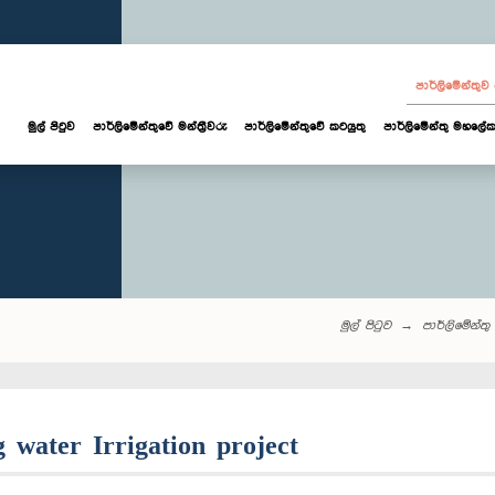
පාර්ලි‌මේන්තු
මුල් පිටුව
පාර්ලි‌මේන්තුවේ මන්ත්‍රීවරු
පාර්ලිමේන්තුවේ කටයුතු
පාර්ලිමේන්තු මහලේක
මුල් පිටුව
පාර්ලි‌මේන්තු‌ 
 water Irrigation project