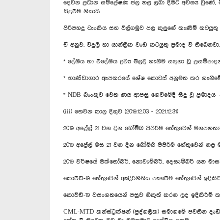
දෙවන ප්‍රධාන සම්ප්‍රේෂණ ජල නළ ලබා දීමට අවශ්‍ය වුණේ,
සිදුවීම නිසායි.
පිරිපහදු ටැංකිය සහ විල්ගමුව ජල කුලුනේ කැණීම් කටයුතු 
ඒ අනුව, විදුලි හා යාන්ත්‍රික වැඩ කටයුතු ප්‍රමාද වී තිබෙ
* දේශීය හා විදේශීය ද්‍රව්‍ය මිලදී ගැනීම සඳහා වූ ප්‍රසම්පාදන
* භාණ්ඩාගාර ඇපකරයේ ශේෂ කොටස් අනුමත කර ගැනීමේදී සිදු 
* NDB බැංකුව වෙත ණය ආපසු ගෙවීමේදී සිදු වූ ප්‍රමාදය නි
(iii) තෙවන කාල දිගුව (2019.12.03 - 2021.12.31)
2019 අප්‍රේල් 21 වන දින බෝම්බ පිපිරීම හේතුවෙන් මහජ
2019 අප්‍රේල් මස 21 වන දින බෝම්බ පිපිරීම හේතුවෙන් නළ මා
2019 වර්ෂයේ ඔක්තෝබර්, නොවැම්බර්, දෙසැම්බර් යන මාස
කොවිඩ්-19 හේතුවෙන් ඇඳිරිනීතිය පැනවීම හේතුවෙන් ඉදිකිරී
කොවිඩ්-19 වසංගතයෙන් පසුව නිකුත් කරන ලද ඉදිකිරීම්
CML-MTD කන්ස්ට්‍රක්ෂන් (පුද්ගලික) සමාගමේ පවතින දැඩි මූල