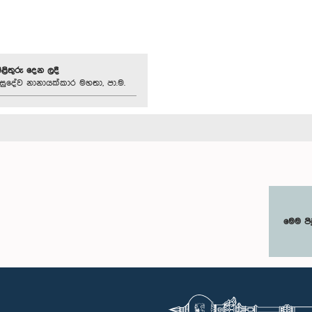
පිළිතුරු දෙන ලදී
සුදේව නානායක්කාර මහතා, පා.ම.
මෙම පි