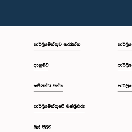
පාර්ලි‌මේන්තුව නරඹන්න
පාර්ලි
දැනුමට
පාර්ලි
සම්බන්ධ වන්න
පාර්ලි
පාර්ලි‌මේන්තුවේ මන්ත්‍රීවරු
මුල් පිටුව