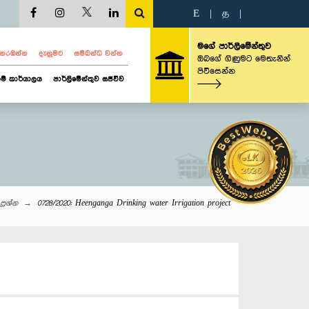
E
|
த
|
මගේ පාර්ලිමේන්තුව
ව නරඹන්න
දැනුමට
සම්බන්ධ වන්න
ඔබගේ ගිණුමට මෙතැනින්
පිවිසෙන්න
ම් කාර්යාලය
පාර්ලිමේන්තුව සජීවීව
ප්‍රශ්න
0728/2020: Heenganga Drinking water Irrigation project