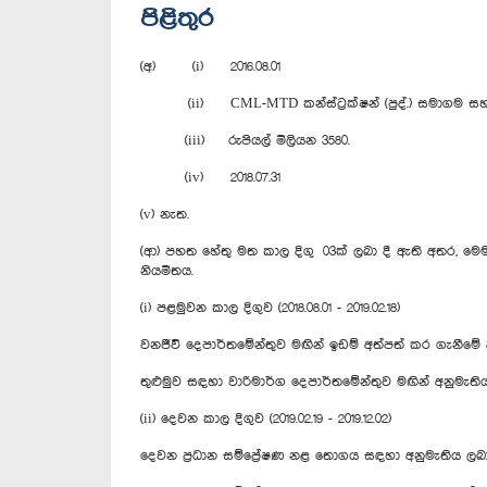
පිළිතුර
(අ) (i) 2016.08.01
(ii) CML-MTD කන්ස්ට්‍රක්ෂන් (පුද්.) සමාගම සහ Hovael
(iii) රුපියල් මිලියන 3580.
(iv) 2018.07.31
(v) නැත.
(ආ) පහත හේතු මත කාල දිගු 03ක් ලබා දී ඇති අතර, මෙම ත
නියමිතය.‍
(i) පළමුවන කාල දිගුව (2018.08.01 - 2019.02.18)
වනජීවි දෙපාර්තමේන්තුව මඟින් ඉඩම් අත්පත් කර ගැනීමේ දී ස
තුළුමුව සඳහා වාරිමාර්ග දෙපාර්තමේන්තුව මඟින් අනුමැතිය 
(ii) දෙවන කාල දිගුව (2019.02.19 - 2019.12.02)
දෙවන ප්‍රධාන සම්ප්‍රේෂණ නළ තොගය සඳහා අනුමැතිය ලබා ද