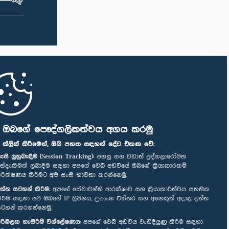
ි ඔබගේ පෞද්ගලිකත්වය අගය කරමු
" ක්ලික් කිරීමෙන්, ඔබ පහත සඳහන් දේට එකඟ වේ:
ැසි ලුහුබැඳීම (Session Tracking):
පහසු සහ වඩාත් පුද්ගලාරෝපිත
ත්දැකීමක් ලබාදීම සඳහා අපගේ වෙබ් අඩවියේ ඔබගේ ක්‍රියාකාරකම්
ිරීක්ෂණය කිරීමට අපි සැසි භාවිතා කරන්නෙමු.
ත්ත සටහන් කිරීම:
අපගේ සේවාවන්හි ආරක්ෂාව සහ ක්‍රියාකාරීත්වය සහතික
ිරීම සඳහා අපි ඔබගේ IP ලිපිනය, උපාංග විස්තර සහ අනෙකුත් අදාළ දත්ත
ටහන් කරගන්නෙමු.
රිශීලක හැසිරීම් විශ්ලේෂණය:
අපගේ වෙබ් අඩවිය වැඩිදියුණු කිරීම සඳහා