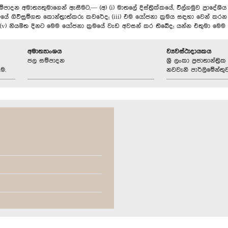
ාදන අමාත්‍යතුමාගෙන් ඇසීමට,— (අ) (i) මාතලේ දිස්ත්‍රික්කයේ, විල්ගමුව ප්‍රාද
ිවිසුම්ගත කොන්ත්‍රාත්කරු කවරේද; (iii) එම යෝජනා ක්‍රමය සඳහා වෙන් කරන ලද ප
(v) නියමිත දිනට මෙම යෝජනා ක්‍රමයේ වැඩ අවසන් කර තිබේද; යන්න එතුමා මෙම
අමාත්‍යාංශය
ව්‍යවස්ථාදායකය
ජල සම්පාදන
ශ්‍රී ලංකා ප්‍රජාතාන්ත
ම.
නවවැනි පාර්ලිමේන්තු