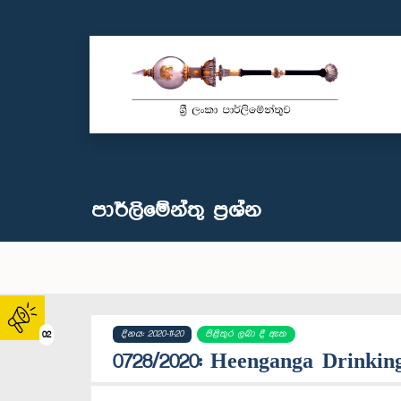
පාර්ලි‌මේන්තු‌ ප්‍රශ්න
දිනය: 2020-11-20
පිළිතුර ලබා දී ඇත
02
0728/2020: Heenganga Drinking