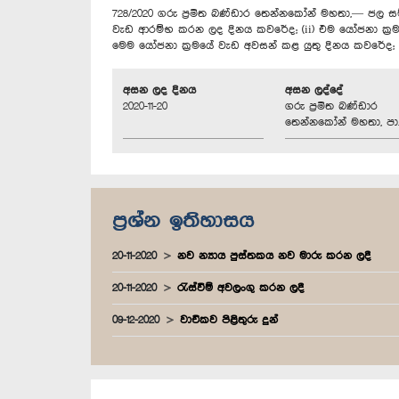
728/2020 ගරු ප්‍රමිත බණ්ඩාර තෙන්නකෝන් මහතා,— ජල සම්ප
වැඩ ආරම්භ කරන ලද දිනය කවරේද; (ii) එම යෝජනා ක්‍රමයේ ග
මෙම යෝජනා ක්‍රමයේ වැඩ අවසන් කළ යුතු දිනය කවරේද; 
අසන ලද දිනය
අසන ලද්දේ
2020-11-20
ගරු ප්‍රමිත බණ්ඩාර
තෙන්නකෝන් මහතා, පා.
ප්‍රශ්න ඉතිහාසය
20-11-2020
නව න්‍යාය පුස්තකය නව මාරු කරන ලදී
20-11-2020
රැස්වීම් අවලංගු කරන ලදී
09-12-2020
වාචිකව පිළිතුරු දුන්