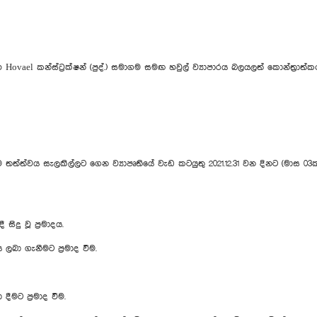
 කන්ස්‍ට්‍රක්ෂන් (පුද්.) සමාගම සමඟ හවුල් ව්‍යාපාරය බලයලත් කොන්ත්‍රාත්කරු 
ත්ත්වය සැලකිල්ලට ගෙන ව්‍යාපෘතියේ වැඩ කටයුතු 2021.12.31 වන දිනට (මාස 03ක 
ිදු වූ ප්‍රමාදය.
ලබා ගැනීමට ප්‍රමාද වීම.
ීමට ප්‍රමාද වීම.