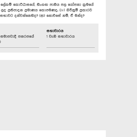
ේශීය ලේකම් කොට්ඨාසයේ, හීංගඟ පානීය ජල යෝජනා ක්‍රමයේ
්‍රතිපාදන ප්‍රමාණය කොපමණද; (iv) ගිවිසුම් ප්‍රකාරව
 සභාවට දන්වන්නෙහිද? (ආ) නොඑසේ නම්, ඒ මන්ද?
සභාවාරය
්‍රික සමාජවාදී ජනරජයේ
1 වැනි සභාවාරය
ව