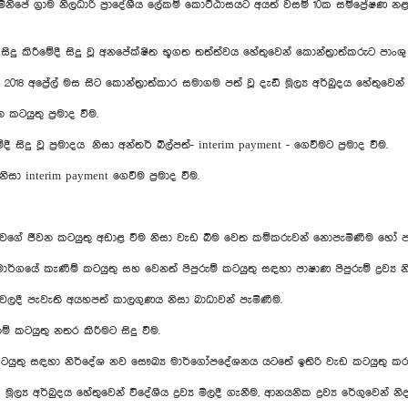
 මිනිපේ ග්‍රාම නිලධාරි ප්‍රාදේශීය ලේකම් කොට්ඨ‍ාසයට අයත් වසම් 10ක සම්ප්‍රේෂ
සිදු කිරීමේදී සිදු වූ අනපේක්ෂිත භූගත තත්ත්වය හේතුවෙන් කොන්ත්‍රාත්කරුට පාංශ
නවා. 2018 අප්‍රේල් මස සිට කොන්ත්‍රාත්කාර සමාගම පත් වූ දැඩි මූල්‍ය අර්බුදය හේත
 කටයුතු ප්‍රමාද වීම.
වූ ප්‍රමාදය නිසා අන්තර් බිල්පත්- interim payment - ගෙවීමට ප්‍රමාද වීම.
සා interim payment ගෙවීම ප්‍රමාද වීම.
නතාවගේ ජීවන කටයුතු අඩාළ වීම නිසා වැඩ බිම වෙත කම්කරුවන් නොපැමිණීම හෝ පැ
ර්ගයේ කැණීම් කටයුතු සහ වෙනත් පිපුරුම් කටයුතු සඳහා පාෂාණ පිපුරුම් ද්‍රව්‍ය නික
වලදී පැවැති අයහපත් කාලගුණය නිසා බාධාවන් පැමිණීම.
ම් කටයුතු නතර කිරීමට සිදු වීම.
 කටයුතු සඳහා නිර්දේශ නව සෞඛ්‍ය මාර්ගෝපදේශනය යටතේ ඉතිරි වැඩ කටයුතු කරග
්‍ය අර්බුදය හේතුවෙන් විදේශීය ද්‍රව්‍ය මිලදී ගැනීම, ආනයනික ද්‍රව්‍ය රේගුවෙන් නි