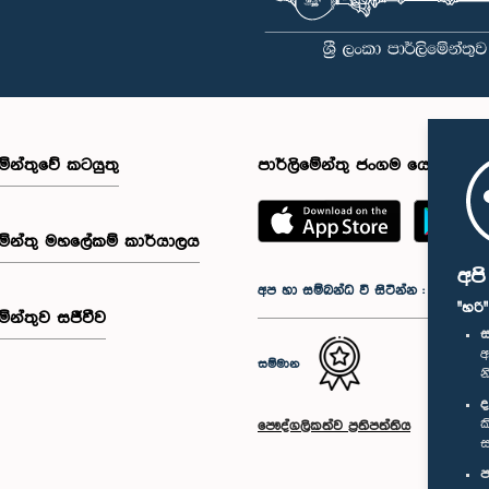
මේන්තුවේ කටයුතු
පාර්ලිමේන්තු ජංගම යෙදුම
මේන්තු මහලේකම් කාර්යාලය
අප
අප හා සම්බන්ධ වී සිටින්න :
"හරි
මේන්තුව සජීවීව
ස
අ
සම්මාන
න
ද
ක
පෞද්ගලිකත්ව ප්‍රතිපත්තිය
ස
ප