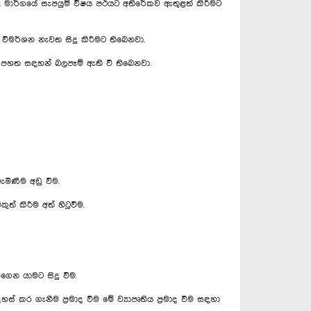
ණ නළ මාර්ගයේ සැපයුම් විෂය පථයට අතිරේකව ඇතුළත් කිරීමට
ු විමර්ශන නැවත සිදු කිරීමට තිබෙනවා.
ුවෙන් පහත සඳහන් බලපෑම් ඇති වී තිබෙනවා.
මිණීම අඩු වීම.
ුත් කිරීම අත් හිටුවීම.
ෙන යාමට සිදු වීම.
දහස් කර ගැනීම ප්‍රමාද වීම මේ ව්‍යාපෘතිය ප්‍රමාද වීම සඳහා