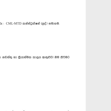
: CML-MTD කන්ස්ට්‍රක්ෂන් (පුද්.) සමාගම.
නඩත්තු හා ක්‍රියාත්මක කාලය ඇතුළුව) නිම කිරීමට