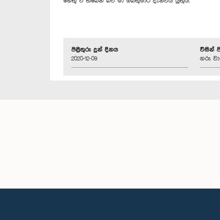
හේතු වී තිබෙන බව මා ඔබතුමාට දැන්විය යුතුයි.
පිළිතුරු දුන් දිනය
විසින් 
2020-12-09
ගරු වා