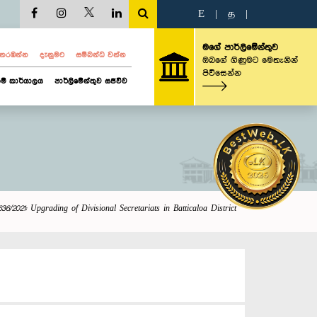
E
|
த
|
මගේ පාර්ලිමේන්තුව
ව නරඹන්න
දැනුමට
සම්බන්ධ වන්න
ඔබගේ ගිණුමට මෙතැනින්
පිවිසෙන්න
ම් කාර්යාලය
පාර්ලිමේන්තුව සජීවීව
636/2021: Upgrading of Divisional Secretariats in Batticaloa District