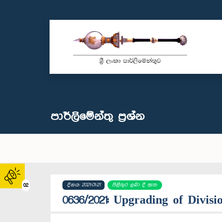
පාර්ලි‌මේන්තු‌ ප්‍රශ්න
දිනය: 2021-01-21
පිළිතුර ලබා දී ඇත
02
0636/2021: Upgrading of Divisio