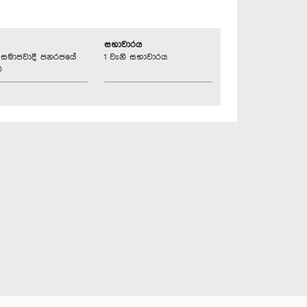
සභාවාරය
්‍රික සමාජවාදී ජනරජයේ
1 වැනි සභාවාරය
ව