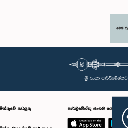
මෙම පි
මේන්තුවේ කටයුතු
පාර්ලිමේන්තු ජංගම යෙදුම