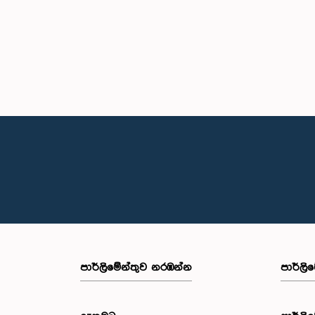
පාර්ලි‌මේන්තුව නරඹන්න
පාර්ලි