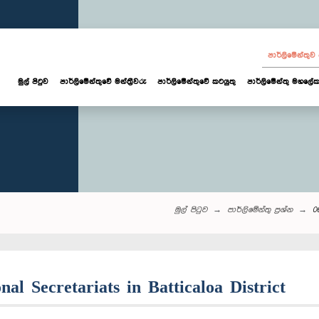
පාර්ලි‌මේන්තු
මුල් පිටුව
පාර්ලි‌මේන්තුවේ මන්ත්‍රීවරු
පාර්ලිමේන්තුවේ කටයුතු
පාර්ලිමේන්තු මහලේක
මුල් පිටුව
පාර්ලි‌මේන්තු‌ ප්‍රශ්න
0
nal Secretariats in Batticaloa District