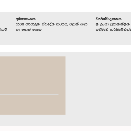
අමාත්‍යාංශය
ව්‍යවස්ථාදායකය
රාජ්‍ය පරිපාලන, ස්වදේශ කටයුතු, පළාත් සභා
ශ්‍රී ලංකා ප්‍රජාතාන්ත
්කම්
හා පළාත් පාලන
නවවැනි පාර්ලිමේන්තු