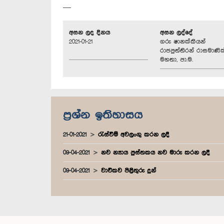
----
අසන ලද දිනය
අසන ලද්දේ
2021-01-21
ගරු ෂානක්කියන්
රාජපුත්තිරන් රාසමාණික
මහතා, පා.ම.
ප්‍රශ්න ඉතිහාසය
21-01-2021
රැස්වීම් අවලංගු කරන ලදී
09-04-2021
නව න්‍යාය පුස්තකය නව මාරු කරන ලදී
09-04-2021
වාචිකව පිළිතුරු දුන්