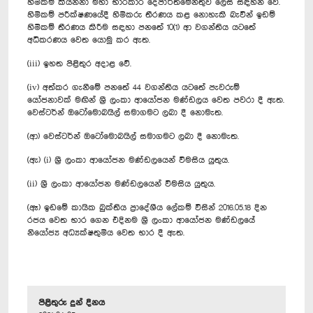
හිමිකම් කියන්නා මහා භාරකාර දෙපාර්තමේන්තුව ලෙස සඳහන් වේ.
හිමිකම් පරීක්ෂණයේදී හිමිකරු තීරණය කළ නොහැකි බැවින් ඉඩම්
හිමිකම් තීරණය කිරීම සඳහා පනතේ 10(1) ආ වගන්තිය යටතේ
අධිකරණය වෙත යොමු කර ඇත.
(iii) ඉහත පිළිතුර අදාළ වේ.
(iv) අත්කර ගැනීමේ පනතේ 44 වගන්තිය යටතේ පැවරුම්
යෝජනාවක් මඟින් ශ්‍රී ලංකා ආයෝජන මණ්ඩලය වෙත පවරා දී ඇත.
වෙස්ටර්න් ඔටෝමොබයිල් සමාගමට ලබා දී නොමැත.
(ආ) වෙස්ටර්න් ඔටෝමොබයිල් සමාගමට ලබා දී නොමැත.
(ඇ) (i) ශ්‍රී ලංකා ආයෝජන මණ්ඩලයෙන් විමසිය යුතුය.
(ii) ශ්‍රී ලංකා ආයෝජන මණ්ඩලයෙන් විමසිය යුතුය.
(ඈ) ඉඩමේ කායික බුක්තිය ප්‍රාදේශීය ලේකම් විසින් 2016.05.18 දින
රජය වෙත භාර ගෙන එදිනම ශ්‍රී ලංකා ආයෝජන මණ්ඩලයේ
නියෝජ්‍ය අධ්‍යක්ෂතුමිය වෙත භාර දී ඇත.
පිළිතුරු දුන් දිනය