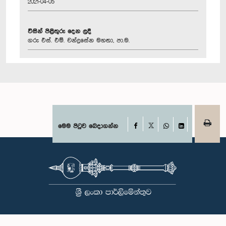
2021-04-05
විසින් පිළිතුරු දෙන ලදී
ගරු එස්. එම්. චන්ද්‍රසේන මහතා, පා.ම.
Facebook
මෙම පිටුව බෙදාගන්න
X
WhatsApp
LinkedIn