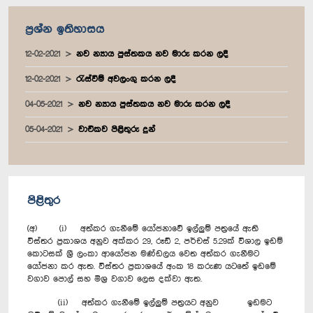
ප්‍රශ්න ඉතිහාසය
12-02-2021
නව න්‍යාය පුස්තකය නව මාරු කරන ලදී
12-02-2021
රැස්වීම් අවලංගු කරන ලදී
04-05-2021
නව න්‍යාය පුස්තකය නව මාරු කරන ලදී
05-04-2021
වාචිකව පිළිතුරු දුන්
පිළිතුර
(අ) (i) අත්කර ගැනීමේ යෝජනාවේ ඉල්ලුම් පත්‍රයේ ඇති
විස්තර ප්‍රකාශය අනුව අක්කර 29, රූඩ් 2, පර්චස් 5.29ක් විශාල ඉඩම්
කොටසක් ශ්‍රී ලංකා ආයෝජන මණ්ඩලය වෙත අත්කර ගැනීමට
යෝජනා කර ඇත. විස්තර ප්‍රකාශයේ අංක 18 කරුණ යටතේ ඉඩමේ
වගාව පොල් සහ මිශ්‍ර වගාව ලෙස දක්වා ඇත.
(ii) අත්කර ගැනීමේ ඉල්ලුම් පත්‍රයට අනුව ඉඩමට