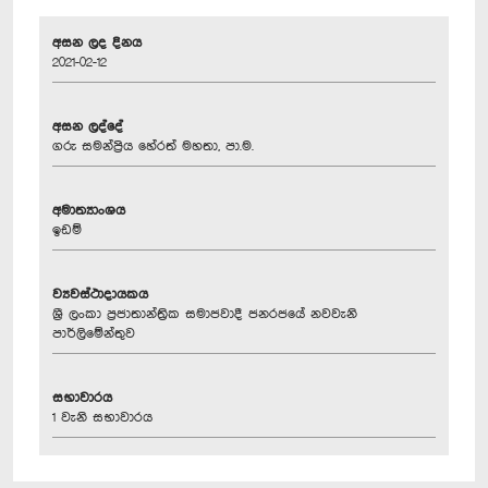
අසන ලද දිනය
2021-02-12
අසන ලද්දේ
ගරු සමන්ප්‍රිය හේරත් මහතා, පා.ම.
අමාත්‍යාංශය
ඉඩම්
ව්‍යවස්ථාදායකය
ශ්‍රී ලංකා ප්‍රජාතාන්ත්‍රික සමාජවාදී ජනරජයේ නවවැනි
පාර්ලිමේන්තුව
සභාවාරය
1 වැනි සභාවාරය