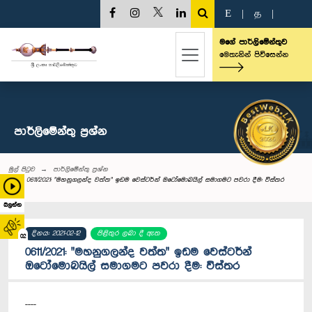
E
|
த
|
මගේ පාර්ලිමේන්තුව
මෙතැනින් පිවිසෙන්න
පාර්ලි‌මේන්තු‌ ප්‍රශ්න
මුල් පිටුව
පාර්ලි‌මේන්තු‌ ප්‍රශ්න
0611/2021: "මහනුගලන්ද වත්ත" ඉඩම වෙස්ටර්න් ඔටෝමොබයිල් සමාගමට පවරා දීම: විස්තර
බලන්න
දිනය: 2021-02-12
පිළිතුර ලබා දී ඇත
02
0611/2021: "මහනුගලන්ද වත්ත" ඉඩම වෙස්ටර්න්
ඔටෝමොබයිල් සමාගමට පවරා දීම: විස්තර
----