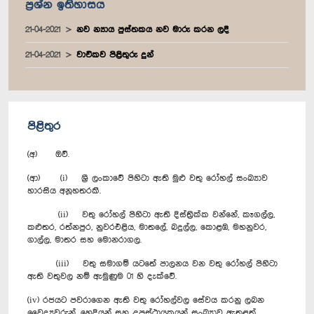
ප්‍රශ්න ඉතිහාසය
21-04-2021
නව න්‍යාය පුස්තකය නව මාරු කරන ලදී
21-04-2021
වාචිකව පිළිතුරු දුන්
පිළිතුර
(අ) ඔව්.
(ආ) (i) ශ්‍රී ලංකාවේ පිහිටා ඇති මුළු වතු රෝහල් සංඛ්‍යාව
හාරසිය අනූහතරකි.
(ii) වතු රෝහල් පිහිටා ඇති දිස්ත්‍රික්ක වන්නේ, කෑගල්ල,
කළුතර, රත්නපුර, නුවරඑළිය, මාතලේ, බදුල්ල, කොළඹ, මහනුවර,
ගාල්ල, මාතර සහ මොනරාගල.
(iii) වතු සමාගම් යටතේ පාලනය වන ‍වතු රෝහල් පිහිටා
ඇති වතුවල නම් ඇමුණුම 01 හි දැක්වේ.
(iv) රජයට පවරාගෙන ඇති වතු රෝහල්වල සේවය කරනු ලබන
වෛද්‍යවරුන්, හෙදියන් සහ උපස්ථායකයන් සංඛ්‍යාව ඇතුළත්