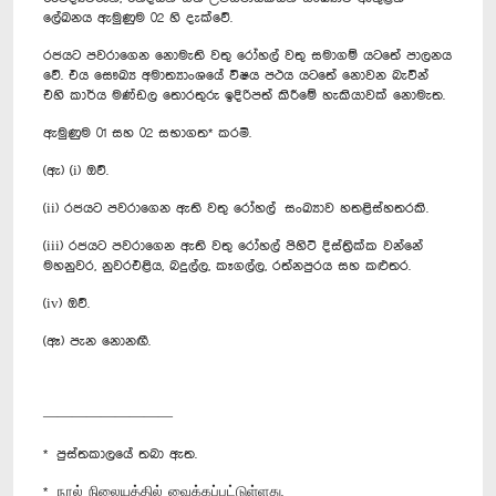
ලේඛනය ඇමුණුම 02 හි දැක්වේ.
රජයට පවරාගෙන නොමැති වතු රෝහල් වතු සමාගම් යටතේ පාලනය
වේ. එය සෞඛ්‍ය අමාත්‍යාංශයේ විෂය පථය යටතේ නොවන බැවින්
එහි කාර්ය මණ්ඩල තොරතුරු ඉදිරිපත් කිරීමේ හැකියාවක් නොමැත.
ඇමුණුම 01 සහ 02 සභාගත* කරමි.
(ඇ) (i) ඔව්.
(ii) රජයට පවරාගෙන ඇති වතු රෝහල් සංඛ්‍යාව හතළිස්හතරකි.
(iii) රජයට පවරාගෙන ඇති වතු රෝහල් පිහිටි දිස්ත්‍රික්ක වන්නේ
මහනුවර, නුවරඑළිය, බදුල්ල, කෑගල්ල, රත්නපුරය සහ කළුතර.
(iv) ඔව්.
(ඈ) පැන නොනඟී.
—————————
* පුස්තකාලයේ තබා ඇත.
* நூல் நிலையத்தில் வைக்கப்பட்டுள்ளது.