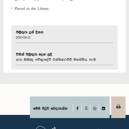
* Placed in the Library.
පිළිතුරු දුන් දිනය
2021-04-21
විසින් පිළිතුරු දෙන ලදී
ගරු නීතිඥ පවිත්‍රාදේවී වන්නිආරච්චි මහත්මිය, පා.ම.
Facebook
මෙම පිටුව බෙදාගන්න
X
WhatsApp
LinkedIn