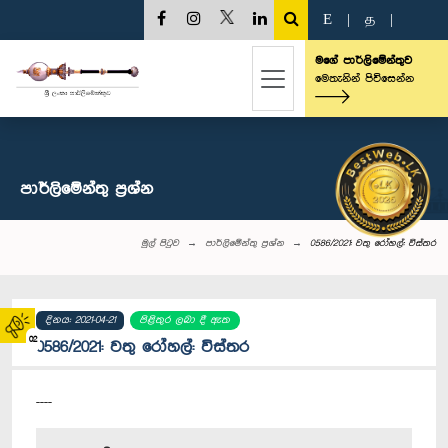
E
|
த
|
මගේ පාර්ලිමේන්තුව
මෙතැනින් පිවිසෙන්න
පාර්ලි‌මේන්තු‌ ප්‍රශ්න
මුල් පිටුව
පාර්ලි‌මේන්තු‌ ප්‍රශ්න
0586/2021: වතු රෝහල්: විස්තර
දිනය: 2021-04-21
පිළිතුර ලබා දී ඇත
02
0586/2021: වතු රෝහල්: විස්තර
----