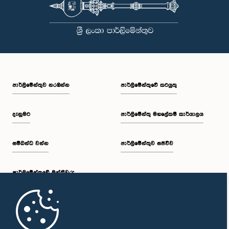
පාර්ලි‌මේන්තුව නරඹන්න
පාර්ලිමේන්තුවේ කටයුතු
දැනුමට
පාර්ලිමේන්තු මහලේකම් කාර්යාලය
සම්බන්ධ වන්න
පාර්ලිමේන්තුව සජීවීව
පාර්ලි‌මේන්තුවේ මන්ත්‍රීවරු
මුල් පිටුව