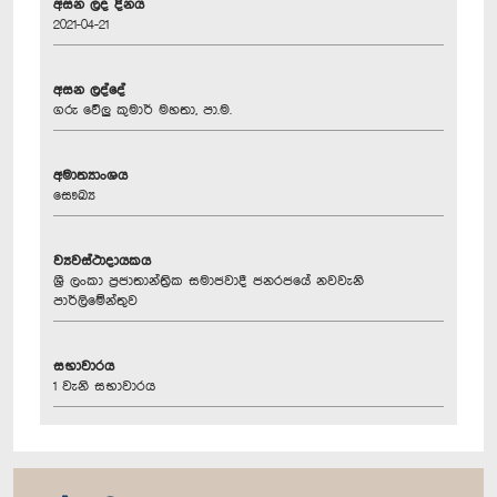
අසන ලද දිනය
2021-04-21
අසන ලද්දේ
ගරු වේලු කුමාර් මහතා, පා.ම.
අමාත්‍යාංශය
සෞඛ්‍ය
ව්‍යවස්ථාදායකය
ශ්‍රී ලංකා ප්‍රජාතාන්ත්‍රික සමාජවාදී ජනරජයේ නවවැනි
පාර්ලිමේන්තුව
සභාවාරය
1 වැනි සභාවාරය