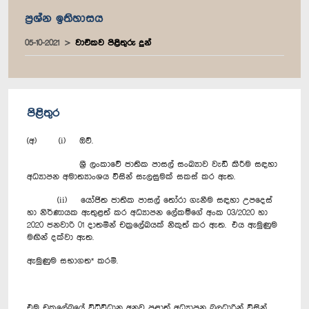
ප්‍රශ්න ඉතිහාසය
05-10-2021
වාචිකව පිළිතුරු දුන්
පිළිතුර
(අ) (i) ඔව්.
ශ්‍රී ලංකාවේ ජාතික පාසල් සංඛ්‍යාව වැඩි කිරීම සඳහා
අධ්‍යාපන අමාත්‍යාංශය විසින් සැලසුමක් සකස් කර ඇත.
(ii) යෝජිත ජාතික පාසල් තෝරා ගැනීම සඳහා උපදෙස්
හා නිර්ණායක ඇතුළත් කර අධ්‍යාපන ලේකම්ගේ අංක 03/2020 හා
2020 ජනවාරි 01 දාතමින් චක්‍රලේඛයක් නිකුත් කර ඇත. එය ඇමුණුම
මඟින් දක්වා ඇත.
ඇමුණුම සභාගත* කරමි.
එම චක්‍රලේඛයේ විධිවිධාන අනුව පළාත් අධ්‍යාපන බලධාරින් විසින්