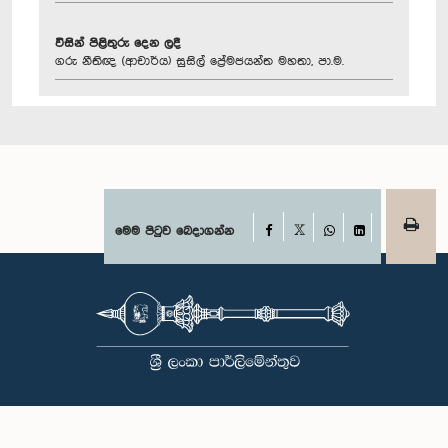
විසින් පිළිතුරු දෙන ලදී
ගරු නීතිඥ (ආචාර්ය) සුසිල් ප්‍රේමජයන්ත මහතා, පා.ම.
Facebook
මෙම පිටුව බෙදාගන්න
X
WhatsApp
LinkedIn