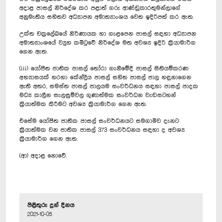
අදාළ පාසල් නිර්දේශ කර පළාත් ගරු ආණ්ඩුකාරතුමන්ලාගේ
අනුමැතිය සහිතව අධ්‍යාපන අමාත්‍යාංශය වෙත ඉදිරිපත් කර ඇත.
උක්ත චක්‍රලේඛයේ නිර්ණායක හා ගැළපෙන පාසල් සඳහා අධ්‍යාපන
අමාත්‍යාංශයේ ව්‍යුහ කමිටුවේ නිර්දේශ මත අවශ්‍ය ඉදිරි ක්‍රියාමාර්ග
ගෙන ඇත.
(iii) යෝජිත ජාතික පාසල් තෝරා ගැනීමේදී පාසල් සිතියම්කරණ
අභ්‍යාසයක් හරහා කේන්ද්‍රීය පාසල් සහිත පාසල් ජාල හඳුනාගෙන
ඇති අතර, සමස්ත පාසල් ජාලයම සංවර්ධනය සඳහා පාසල් පාදක
මධ්‍ය කාලීන සැලසුම්වල ගුණාත්මක සංවර්ධන වැඩසටහන්
ක්‍රියාත්මක කිරීමට අවශ්‍ය ක්‍රියාමාර්ග ගෙන ඇත.
එසේම යෝජිත ජාතික පාසල් සංවර්ධනයට සමගාමීව දැනට
ක්‍රියාත්මක වන ජාතික පාසල් 373 සංවර්ධනය සඳහා ද අවශ්‍ය
ක්‍රියාමාර්ග ගෙන ඇත.
(ආ) අදාළ නොවේ.
පිළිතුරු දුන් දිනය
2021-10-05