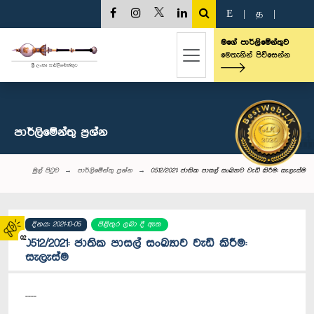
E
|
த
|
මගේ පාර්ලිමේන්තුව
මෙතැනින් පිවිසෙන්න
පාර්ලි‌මේන්තු‌ ප්‍රශ්න
මුල් පිටුව
පාර්ලි‌මේන්තු‌ ප්‍රශ්න
0512/2021: ජාතික පාසල් සංඛ්‍යාව වැඩි කිරීම: සැලැස්ම
දිනය: 2021-10-05
පිළිතුර ලබා දී ඇත
02
0512/2021: ජාතික පාසල් සංඛ්‍යාව වැඩි කිරීම:
සැලැස්ම
----