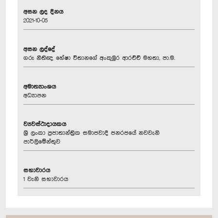
අසන ලද දිනය
2021-10-05
අසන ලද්දේ
ගරු නීතිඥ හේෂා විතානගේ අංකුඹුර ආරච්චි මහතා, පා.ම.
අමාත්‍යාංශය
අධ්‍යාපන
ව්‍යවස්ථාදායකය
ශ්‍රී ලංකා ප්‍රජාතාන්ත්‍රික සමාජවාදී ජනරජයේ නවවැනි
පාර්ලිමේන්තුව
සභාවාරය
1 වැනි සභාවාරය