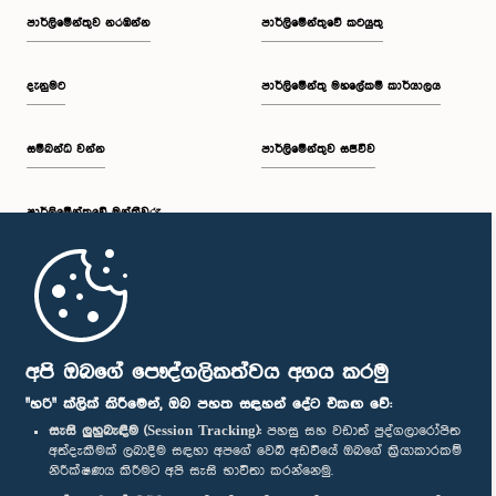
පාර්ලි‌මේන්තුව නරඹන්න
පාර්ලිමේන්තුවේ කටයුතු
දැනුමට
පාර්ලිමේන්තු මහලේකම් කාර්යාලය
සම්බන්ධ වන්න
පාර්ලිමේන්තුව සජීවීව
පාර්ලි‌මේන්තුවේ මන්ත්‍රීවරු
මුල් පිටුව
පාර්ලිමේන්තු ජංගම යෙදුම
අපි ඔබගේ පෞද්ගලිකත්වය අගය කරමු
"හරි" ක්ලික් කිරීමෙන්, ඔබ පහත සඳහන් දේට එකඟ වේ:
සැසි ලුහුබැඳීම (Session Tracking):
පහසු සහ වඩාත් පුද්ගලාරෝපිත
අත්දැකීමක් ලබාදීම සඳහා අපගේ වෙබ් අඩවියේ ඔබගේ ක්‍රියාකාරකම්
නිරීක්ෂණය කිරීමට අපි සැසි භාවිතා කරන්නෙමු.
අප හා සම්බන්ධ වී සිටින්න :