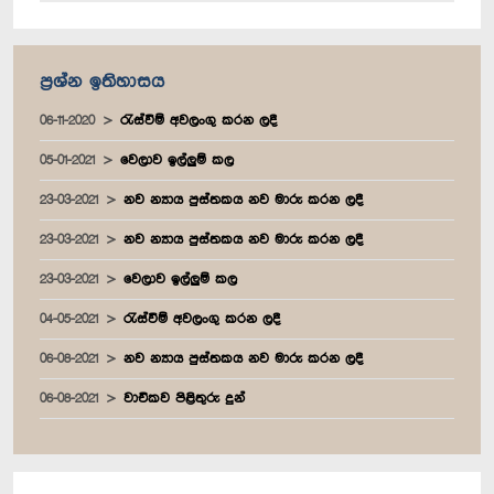
ප්‍රශ්න ඉතිහාසය
06-11-2020
රැස්වීම් අවලංගු කරන ලදී
05-01-2021
වෙලාව ඉල්ලුම් කල
23-03-2021
නව න්‍යාය පුස්තකය නව මාරු කරන ලදී
23-03-2021
නව න්‍යාය පුස්තකය නව මාරු කරන ලදී
23-03-2021
වෙලාව ඉල්ලුම් කල
04-05-2021
රැස්වීම් අවලංගු කරන ලදී
06-08-2021
නව න්‍යාය පුස්තකය නව මාරු කරන ලදී
06-08-2021
වාචිකව පිළිතුරු දුන්