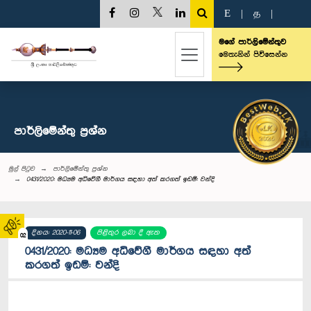
E
|
த
|
මගේ පාර්ලිමේන්තුව
මෙතැනින් පිවිසෙන්න
පාර්ලි‌මේන්තු‌ ප්‍රශ්න
මුල් පිටුව
පාර්ලි‌මේන්තු‌ ප්‍රශ්න
0431/2020: මධ්‍යම අධිවේගී මාර්ගය සඳහා අත් කරගත් ඉඩම්: වන්දි
දිනය: 2020-11-06
පිළිතුර ලබා දී ඇත
02
0431/2020: මධ්‍යම අධිවේගී මාර්ගය සඳහා අත්
කරගත් ඉඩම්: වන්දි