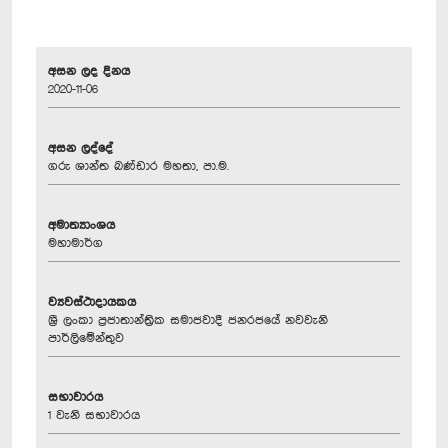
අසන ලද දිනය
2020-11-06
අසන ලද්දේ
ගරු ශාන්ත බණ්ඩාර මහතා, පා.ම.
අමාත්‍යාංශය
මහාමාර්ග
ව්‍යවස්ථාදායකය
ශ්‍රී ලංකා ප්‍රජාතාන්ත්‍රික සමාජවාදී ජනරජයේ නවවැනි
පාර්ලිමේන්තුව
සභාවාරය
1 වැනි සභාවාරය