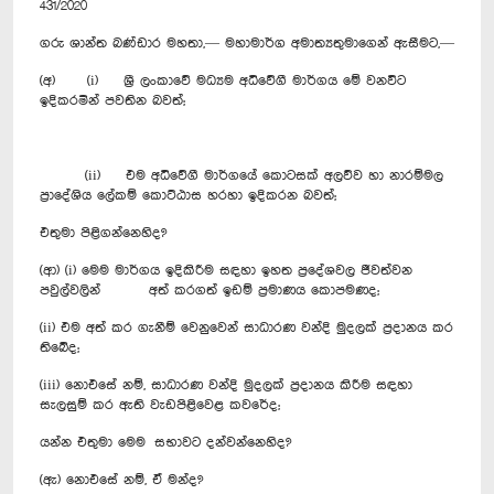
431/2020
ගරු ශාන්ත බණ්ඩාර මහතා,— මහාමාර්ග අමාත්‍යතුමාගෙන් ඇසීමට,—
(අ) (i) ශ්‍රී ලංකාවේ මධ්‍යම අධිවේගී මාර්ගය මේ වනවිට
ඉදිකරමින් පවතින බවත්;
(ii) එම අධිවේගී මාර්ගයේ කොටසක් අලව්ව හා නාරම්මල
ප්‍රාදේශිය ලේකම් කොට්ඨාස හරහා ඉදිකරන බවත්;
එතුමා පිළිගන්නෙහිද?
(ආ) (i) මෙම මාර්ගය ඉදිකිරීම සඳහා ඉහත ප්‍රදේශවල ජීවත්වන
පවුල්වලින් අත් කරගත් ඉඩම් ප්‍රමාණය කොපමණද;
(ii) එම අත් කර ගැනීම් වෙනුවෙන් සාධාරණ වන්දි මුදලක් ප්‍රදානය කර
තිබේද;
(iii) නොඑසේ නම්, සාධාරණ වන්දි මුදලක් ප්‍රදානය කිරීම සඳහා
සැලසුම් කර ඇති වැඩපිළිවෙළ කවරේද;
යන්න එතුමා මෙම සභාවට දන්වන්නෙහිද?
(ඇ) නොඑසේ නම්, ඒ මන්ද?