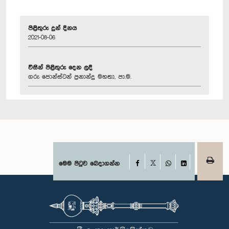
පිළිතුරු දුන් දිනය
2021-08-06
විසින් පිළිතුරු දෙන ලදී
ගරු ජොන්ස්ටන් ප්‍රනාන්දු මහතා, පා.ම.
Facebook
මෙම පිටුව බෙදාගන්න
X
WhatsApp
LinkedIn