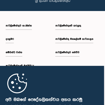
පාර්ලි‌මේන්තුව නරඹන්න
පාර්ලිමේන්තුවේ කටයුතු
දැනුමට
පාර්ලිමේන්තු මහලේකම් කාර්යාලය
සම්බන්ධ වන්න
පාර්ලිමේන්තුව සජීවීව
පාර්ලි‌මේන්තුවේ මන්ත්‍රීවරු
මුල් පිටුව
පාර්ලිමේන්තු ජංගම යෙදුම
අපි ඔබගේ පෞද්ගලිකත්වය අගය කරමු