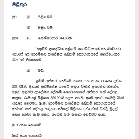
පිළිතුර
(අ) (i) පිළිගනිමි.
(ii) පිළිගනිමි.
(ආ) (i) හෙක්ටෙයාර 144.63කි.
(අලව්ව ප්‍රාදේශීය ලේකම් කොට්ඨාසයේ හෙක්ටෙයාර
42.36ක් හා නාරම්මල ප්‍රාදේශීය ලේකම් කොට්ඨාසයේ හෙක‍්ටෙයාර
102.27ක් වශයෙන්)
(ii) ඔව්.
ඉඩම් අත්කර ගැනීමේ පනත සහ අංක 1864/54 දරන
2014.05.30 දිනැති අතිවිශේෂ ගැසට් පත්‍රය මඟින් ප්‍රකාශිත නියෝග
අනුව අලව්ව ප්‍රාදේශීය ලේකම් කොට්ඨාසයේ අත්කර ගත් දේපළ
සඳහා රුපියල් මිලියන 359.92ක් ලෙස ගෙවා ඇති අතර, කැබලි 06ක්
සඳහා ගෙවීමට ඇත. නාරම්මල ප්‍රාදේශීය ලේකම් කොට්ඨාසයේ
අත්කර ගත් දේපළ සඳහා රුපියල් මිලියන 1,204.20ක් වන්දි මුදල්
ලෙස ගෙවා ඇති අතර, කැබලි 13ක් සඳහා ගෙවීමට ඇත.
(iii) පැන නොනඟී.
(ඇ) පැන නොනඟී.