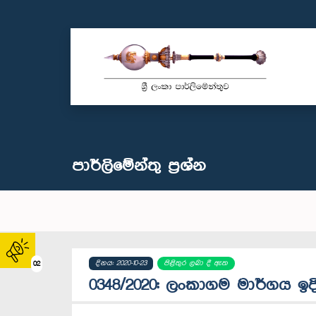
පාර්ලි‌මේන්තු‌ ප්‍රශ්න
දිනය: 2020-10-23
පිළිතුර ලබා දී ඇත
02
0348/2020: ලංකාගම මාර්ගය ඉදි