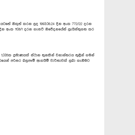
ටතේ නිකුත් කරන ලද 1993.06.24 දින අංක 772/22 දරන
29 දින අංක 1108/1 දරන ගැසට් නිවේදනයේත් ලැයිස්තුගත කර
1,035ක ප්‍රමාණයක් ස්ථාන තුනකින් වනාන්තරය තුළින් ගමන්
න්ධයෙන් පරිසර බලපෑම් ඇගයීම් වාර්තාවක් ලබා ගැනීමට