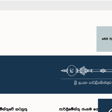
මෙම පි
මේන්තුවේ කටයුතු
පාර්ලිමේන්තු ජංගම යෙදුම