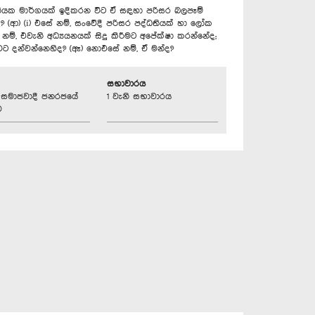
්ධතියක මාර්ගයක් ඉදිකරන විට ඒ සඳහා පරිසර බලපෑම්
? (ආ) (i) එසේ නම්, සංවේදී පරිසර පද්ධතියක් හා ලෝක
්, එවැනි අධ්‍යයනයක් සිදු කිරීමට ‍අපේක්ෂා කරන්නේද;
ට දන්වන්නෙහිද? (ඈ) නොඑසේ නම්, ඒ මන්ද?
සභාවාරය
්‍රික සමාජවාදී ජනරජයේ
1 වැනි සභාවාරය
ව