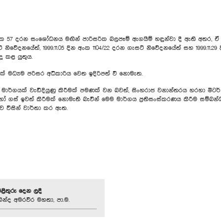
 57 දරන සංශෝධනය මඟින් පාරිසරික බලපෑම් ඇගයීම් හඳුන්වා දී ඇති අතර, ඒ ය
් නිවේදනයේත්, 1999.11.05 දින අංක 1104/22 දරන ගැසට් නිවේදනයේත් සහ 1999.11.
ු කළ යුතුය.
් මධ්‍යම පරිසර අධිකාරිය වෙත ඉදිරිපත් වී නොමැත.
ා මාර්ගයක් වැඩිදියුණු කිරීමක් පමණක් වන බවත්, සිංහරාජ වනාන්තරය හරහා මීටර් 
 හෝ ගස් ඉවත් කිරීමක් නොමැති බැවින් මෙම මාර්ගය ප්‍රතිසංස්කරණය කිරීම සම්බ
 විසින් වාර්තා කර ඇත.
පිළිතුරු දෙන ලදී
ින්ද අමරවීර මහතා, පා.ම.