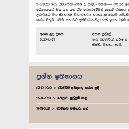
348/2020 ගරු (ආචාර්ය) හර්ෂ ද සිල්වා මහතා,— පරිසර අ
අධ්‍යයනයක් සිදු කළ යුතු බව පරිසරවේදීන් ඇතුළු බහුතර 
උරුමයක් වන සිංහරාජ වනාන්තරය හරහා ලංකාගම නමැති ග්‍ර
යන්න එතුමා මෙම සභාවට දන්වන්නෙහිද? (ඇ) ඉහත (අ)හි
අසන ලද දිනය
අසන ලද්දේ
2020-10-23
ගරු (ආචාර්ය) හර්ෂ ද
සිල්වා මහතා, පා.ම.
ප්‍රශ්න ඉතිහාසය
23-10-2020
රැස්වීම් අවලංගු කරන ලදී
25-11-2020
වෙලාව ඉල්ලුම් කල
19-01-2021
වාචිකව පිළිතුරු දුන්