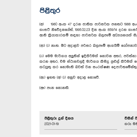
පිළිතුර
(අ) 1980 අංක 47 දරන ජාතික පාරිසරික පනතට 1988 අංක
ගැසට් නිවේදනයේත්, 1995.02.23 දින අංක 859/14 දරන ගැසට
ඇති ක්‍රියාකාරකම් සඳහා පාරිසරික බලපෑම් අධ්‍යයනයක් සිද
(ආ) (i) නැත. මීට අදාළව පරිසර බලපෑම් ඇගයීම් යෝජනාවක
(ii) ‍මෙම මාර්ගය අලුතින් ඉදිකිරීමක් නොවන අතර, පවත්න
කරන අතර, එම ස්ථානවලදී මාර්ගය කිසිදු පුළුල් කිරීමක්
කටයුතු කර නොමැති බවත් වන සංරක්ෂණ දෙපාර්තමේන්තුව
(ඇ) ඉහත (අ) (i) අනුව අදාළ නොවේ.
(ඈ) පැන නොනඟී.
පිළිතුරු දුන් දිනය
විසින් 
2021-01-19
ගරු මහ