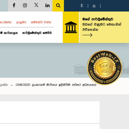
E
|
த
|
මගේ පාර්ලිමේන්තුව
ව නරඹන්න
දැනුමට
සම්බන්ධ වන්න
ඔබගේ ගිණුමට මෙතැනින්
පිවිසෙන්න
ම් කාර්යාලය
පාර්ලිමේන්තුව සජීවීව
ප්‍රශ්න
0348/2020: ලංකාගම මාර්ගය ඉදිකිරීම: පරිසර අධ්‍යයනය