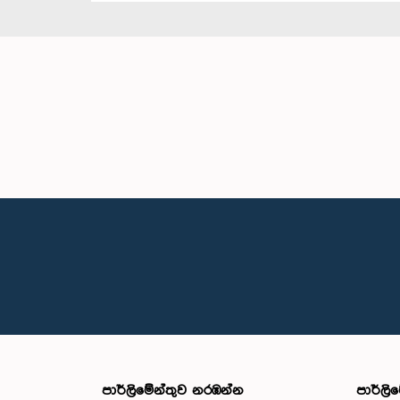
පාර්ලි‌මේන්තුව නරඹන්න
පාර්ලි