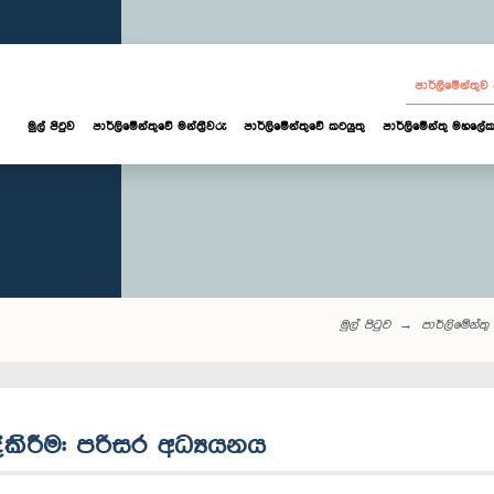
පාර්ලි‌මේන්තු
මුල් පිටුව
පාර්ලි‌මේන්තුවේ මන්ත්‍රීවරු
පාර්ලිමේන්තුවේ කටයුතු
පාර්ලිමේන්තු මහලේක
මුල් පිටුව
පාර්ලි‌මේන්තු‌ 
කිරීම: පරිසර අධ්‍යයනය