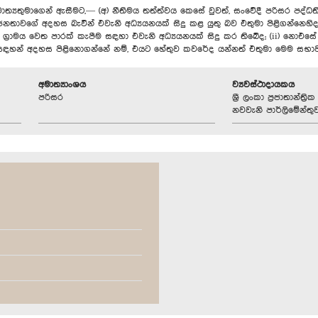
මාත්‍යතුමාගෙන් ඇසීමට,— (අ) නීතිමය තත්ත්වය කෙසේ වුවත්, සංවේදී පරිසර පද
ජනතාවගේ අදහස බැවින් එවැනි අධ්‍යයනයක් සිදු කළ යුතු බව එතුමා පිළිගන්නෙහිද
ාමය වෙත පාරක් කැපීම සඳහා එවැනි අධ්‍යයනයක් සිදු කර තිබේද; (ii) ‍නොඑසේ නම
 සඳහන් අදහස පිළිනොගන්නේ නම්, එයට හේතුව කවරේද යන්නත් එතුමා මෙම සභාව
අමාත්‍යාංශය
ව්‍යවස්ථාදායකය
පරිසර
ශ්‍රී ලංකා ප්‍රජාතාන්ත
නවවැනි පාර්ලිමේන්තු