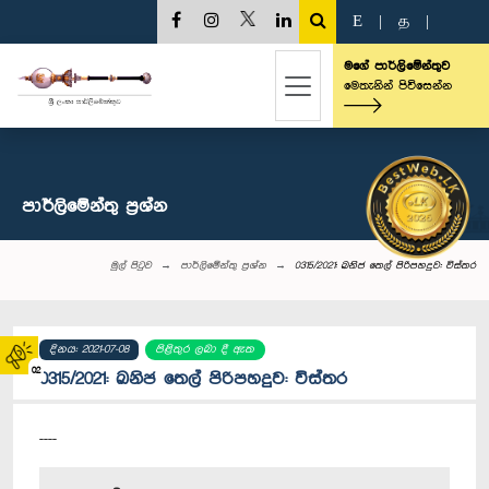
E
|
த
|
මගේ පාර්ලිමේන්තුව
මෙතැනින් පිවිසෙන්න
පාර්ලි‌මේන්තු‌ ප්‍රශ්න
මුල් පිටුව
පාර්ලි‌මේන්තු‌ ප්‍රශ්න
0315/2021: ඛනිජ තෙල් පිරිපහදුව: විස්තර
දිනය: 2021-07-08
පිළිතුර ලබා දී ඇත
02
0315/2021: ඛනිජ තෙල් පිරිපහදුව: විස්තර
----