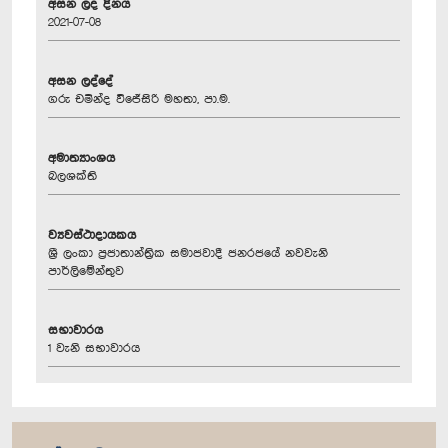
අසන ලද දිනය
2021-07-08
අසන ලද්දේ
ගරු චමින්ද වි‍ජේසිරි මහතා, පා.ම.
අමාත්‍යාංශය
බලශක්ති
ව්‍යවස්ථාදායකය
ශ්‍රී ලංකා ප්‍රජාතාන්ත්‍රික සමාජවාදී ජනරජයේ නවවැනි
පාර්ලිමේන්තුව
සභාවාරය
1 වැනි සභාවාරය