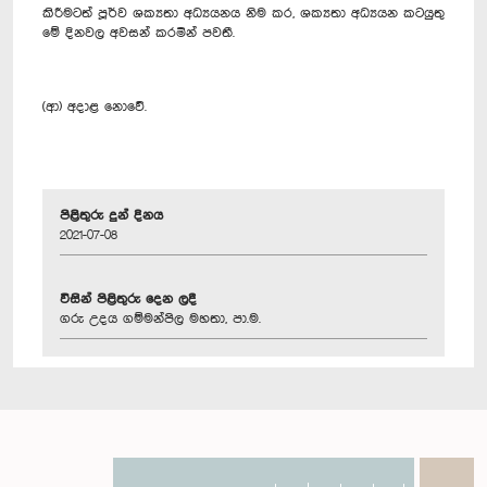
කිරීමටත් පූර්ව ශක්‍යතා අධ්‍යයනය නිම කර, ශක්‍යතා අධ්‍යයන කටයුතු
මේ දිනවල අවසන් කරමින් පවතී.
(ආ) අදාළ නොවේ.
පිළිතුරු දුන් දිනය
2021-07-08
විසින් පිළිතුරු දෙන ලදී
ගරු උදය ගම්මන්පිල මහතා, පා.ම.