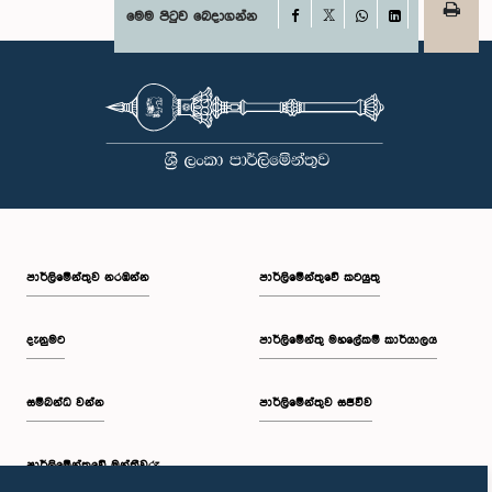
Facebook
මෙම පිටුව බෙදාගන්න
X
WhatsApp
LinkedIn
පාර්ලි‌මේන්තුව නරඹන්න
පාර්ලිමේන්තුවේ කටයුතු
දැනුමට
පාර්ලිමේන්තු මහලේකම් කාර්යාලය
සම්බන්ධ වන්න
පාර්ලිමේන්තුව සජීවීව
පාර්ලි‌මේන්තුවේ මන්ත්‍රීවරු