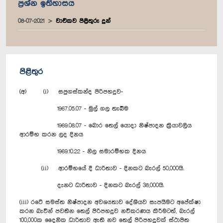
ප්‍රශ්න ඉතිහාසය
08-07-2021
වාචිකව පිළිතුරු දුන්
පිළිතුර
(අ) (i) සපුගස්කන්ද පිරිපහදුව-
1967.05.07 - මුල් ගල තැබීම
1969.08.07 - බොර තෙල් යොදා නිෂ්පාදන ක්‍රියාවලිය
ආරම්භ කරන ලද දිනය
1969.10.22 - නිල සමාරම්භක දිනය
(ii) ආරම්භයේ දී ධාරිතාව - දිනකට බැරල් 50,000යි.
දැනට ධාරිතාව - දිනකට බැරල් 38,000යි.
(iii) රටේ සමස්ත නිෂ්පාදන අවශ්‍යතාව දේශීයව සැපයීමට අපේක්ෂා
කරන බැවින් පවතින තෙල් පිරිපහදුව නවීකරණය කිරීමටත්, බැරල්
100,000ක දෛනික ධාරිතාව ඇති නව තෙල් පිරිපහදුවක් ස්ථාපිත