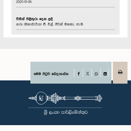
2020-10-06
විසින් පිළිතුරු දෙන ලදී
ගරු (මහාචාර්ය) ජී. එල්. පීරිස් මහතා, පා.ම.
Facebook
මෙම පිටුව බෙදාගන්න
X
WhatsApp
LinkedIn