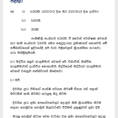
පිළිතුර
(අ) (i) 6,063කි. (2020.01.01 දින සිට 2020.09.23 දින දක්වා)
(ii) 3,900කි.
(iii) 303කි.
පැමිණිලි සංඛ්‍යාව 6,063යි. ඒ අතරින් පරීක්ෂණ අවසන්
කර ඇති සංඛ්‍යාව 3,900යි. මෙය සතුටුදායක ප්‍රමාණයක් නොවෙයි. මේ
සම්බන්ධයෙන් ඉදිරියේදී අපි වැඩ පිළිවෙළක් ක්‍රියාත්මක කරනවා,
ගරු මන්ත්‍රීතුමියනි.
(iv) සිද්ධිය අනුව කාලසීමාව වෙනස් වේ. එබැවින්, නිශ්චිත
කාලසීමාවක් දැක්විය නොහැකියි. සිද්ධියෙන් සිද්ධියට කාලසීමාව
වෙනස් වනසුළු තත්ත්වයක් තිබෙනවා.
(v) ඔව්.
· දිවයින පුරා වීඩියෝ සාක්ෂි පටිගත කිරීමේ ඒකක 9ක් පළාත්
මට්ටමින් ඇති කිරීමට කටයුතු සිදු කිරීම.
· ‍දිවයින පුරා ළමා අප‍යෝජනවලට අදාළව නීති ක්‍රියාත්මක කිරීම
සඳහා යොමුවන පොලිස් නිලධාරින්ට විධිමත් පුහුණුවක් ලබා දීම.
· සියලු පොලිස් ස්ථාන වෙත වාර්තා වන ළමා අපයෝජනවලට අදාළ