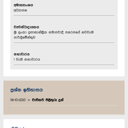
අමාත්‍යාංශය
අධ්‍යාපන
ව්‍යවස්ථාදායකය
ශ්‍රී ලංකා ප්‍රජාතාන්ත්‍රික සමාජවාදී ජනරජයේ නවවැනි
පාර්ලිමේන්තුව
සභාවාරය
1 වැනි සභාවාරය
ප්‍රශ්න ඉතිහාසය
06-10-2020
වාචිකව පිළිතුරු දුන්