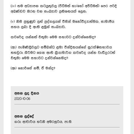
(iv) තම අධ්‍යාපන කටයුතුවල (විධිමත් හා/හෝ අවිධිමත්) පෙර පරිදි
අඛණ්ඩව නිරත වන සංඛ්‍යාව ප්‍රතිශතයක් ලෙස;
(v) නිසි පුහුණුව ලත් පුද්ගලයන් විසින් මනෝවිද්‍යාත්මක, සාමාජීය
සහය ලබා දී ඇති ළමුන් සංඛ්‍යාව;
කවරේද යන්නත් එතුමා මෙම සභාවට දන්වන්නෙහිද?
(ඇ) පැමිණිලිවලට සම්බන්ධ ළමා වින්දිතයන්ගේ සුරක්ෂිතභාවය
තහවුරු කිරීමට ගෙන ඇති ක්‍රියාමාර්ග කවරේද යන්න වැඩිදුරටත්
එතුමා මෙම සභාවට දන්වන්නෙහිද?
(ඈ) නොඑසේ නම්, ඒ මන්ද?
අසන ලද දිනය
2020-10-06
අසන ලද්දේ
ගරු ආචාර්ය හරිනි අමරසූරිය, පා.ම.