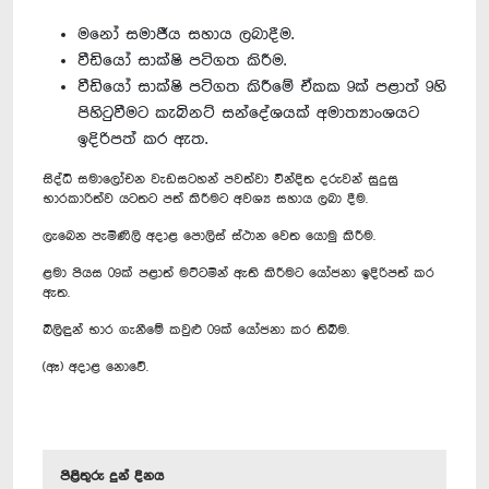
මනෝ සමාජීය සහාය ලබාදීම.
වීඩියෝ සාක්ෂි පටිගත කිරීම.
වීඩියෝ සාක්ෂි පටිගත කිරීමේ ඒකක 9ක් පළාත් 9හි
පිහිටුවීමට කැබිනට් සන්දේශයක් අමාත්‍යාංශයට
ඉදිරිපත් කර ඇත.
සිද්ධි සමාලෝචන වැඩසටහන් පවත්වා වින්දිත දරුවන් සුදුසු
භාරකාරිත්ව යටතට පත් කිරීමට අවශ්‍ය සහාය ලබා දීම.
ලැබෙන පැමිණිලි අදාළ පොලිස් ස්ථාන වෙත යොමු කිරීම.
ළමා පියස 09ක් පළාත් මට්ටමින් ඇති කිරීමට යෝජනා ඉදිරිපත් කර
ඇත.
බිලිඳුන් භාර ගැනීමේ කවුළු 09ක් යෝජනා කර තිබීම. ‍
(ඈ) අදාළ නොවේ.
පිළිතුරු දුන් දිනය