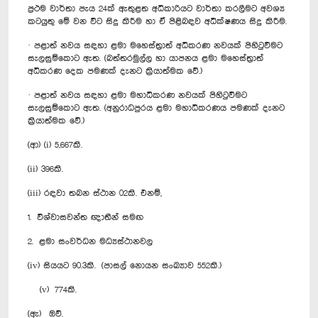
ප්‍රථම වාර්තා පැය 24ක් ඇතුළත අධිකාරියට වාර්තා කරලීමට අවශ්‍ය
කටයුතු මේ වන විට සිදු කිරීම හා ඒ පිළිබඳව අධීක්ෂණය සිදු කිරීම.
· පළාත් නවය සඳහා ළමා මහෙස්ත්‍රාත් අධිකරණ නවයක් පිහිටුවීමට
සැලසුම්කොට ඇත. (බත්තරමුල්ල හා යාපනය ළමා මහෙස්ත්‍රාත්
අධිකරණ දෙක පමණක් දැනට ක්‍රියාත්මක වේ.)
· පළාත් නවය සඳහා ළමා මහාධිකරණ නවයක් පිහිටුවීමට
සැලසුම්කොට ඇත. (අනුරාධපුරය ළමා මහාධිකරණය පමණක් දැනට
ක්‍රියාත්මක වේ.)
(ආ) (i) 5,667කි.
(ii) 396කි.
(iii) රඳවා තබන ස්ථාන 02කි. එනම්,
1. විශ්වාසවන්ත ඥාතීන් සමඟ
2. ළමා සංවර්ධන මධ්‍යස්ථානවල
(iv) සියයට 90.3කි. (පාසල් නොයන සංඛ්‍යාව 552කි.)
(v) 774කි.
(ඇ) ඔව්.