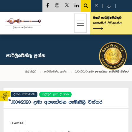
E
|
த
|
මගේ පාර්ලිමේන්තුව
මෙතැනින් පිවිසෙන්න
පාර්ලි‌මේන්තු‌ ප්‍රශ්න
මුල් පිටුව
පාර්ලි‌මේන්තු‌ ප්‍රශ්න
0304/2020: ළමා අපයෝජන පැමිණිලි: විස්තර
දිනය: 2020-10-06
පිළිතුර ලබා දී ඇත
02
0304/2020: ළමා අපයෝජන පැමිණිලි: විස්තර
304/2020