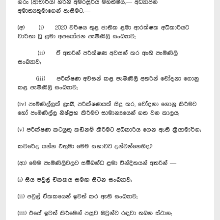
ගරු (ආචාර්ය) හරිනි අමරසූරිය මහත්මිය,— අධ්‍යාපන
අමාත්‍යතුමාගෙන් ඇසීමට,—
(අ) (i) 2020 වර්ෂය තුළ ජාතික ළමා ආරක්ෂක අධිකාරියට
වාර්තා වූ ළමා අපයෝජන පැමිණිලි සංඛ්‍යාව;
(ii) ඒ අතරින් පරීක්ෂණ අවසන් කර ඇති පැමිණිලි
සංඛ්‍යාව;
(iii) පරීක්ෂණ අවසන් කළ පැමිණිලි අතරින් චෝදනා ගොනු
කළ පැමිණිලි සංඛ්‍යාව;
(iv) පැමිණිල්ලක් ලැබී, පරීක්ෂණයක් සිදු කර, චෝදනා ගොනු කිරීමට
හෝ පැමිණිල්ල නිෂ්ප්‍රභ කිරීමට සාමාන්‍යයෙන් ගත වන කාලය;
(v) පරීක්ෂණ කටයුතු කඩිනම් කිරීමට අධිකාරිය ගෙන ඇති ක්‍රියාමාර්ග;
කවරේද යන්න එතුමා මෙම සභාවට දන්වන්නෙහිද?
(ආ) මෙම පැමිණිලිවලට සම්බන්ධ ළමා වින්දිතයන් අතරින් —
(i) සිය පවුල් ඒකකය සමඟ සිටින සංඛ්‍යාව;
(ii) පවුල් ඒකකයෙන් ඉවත් කර ඇති සංඛ්‍යාව;
(iii) එසේ ඉවත් කිරීමෙන් පසුව ඔවුන්ව රඳවා තබන ස්ථාන;