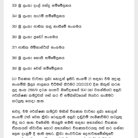
33) ශ්‍රී ලංකා දැල් පන්දු සම්මේලනය
34) ශ්‍රී ලංකා කැරම් සම්මේලනය
35) ශ්‍රී ලංකා ජාතික කඳු නැඟීමේ සංගමය
36) ශ්‍රී ලංකා ජූඩෝ සංගමය
37) ජාතික ජිම්නාස්ටික් සංගමය
38) ශ්‍රී ලංකා හොකී සම්මේලනය
39) ශ්‍රී ලංකා චෙස් සම්මේලනය
(ii) විගණන වාර්තා ලබා නොදුන් ඉතිරි සංගම් 21 සඳහා එම අදාළ
සංගම්හි මූල්‍ය පාලනය විධිමත් කිරීමට 2020.03.10 දින නිකුත් කරන
ලද අංක 2166/9 දරන ගැසට් නිවේදනයේ 5(4) (න) වගන්තියට අනුව
පරීක්ෂණ කමිටුවක් පත් කර ඒ සම්බන්ධයෙන් පියවර ගැනීමට
කටයුතු යොදා ඇත.
තවද, එම පරීක්ෂණ කමිටුව මඟින් විගණන වාර්තා ලබා නොදුන්
සංගම් 21ක් වෙත ක්‍රීඩා රෙගුලාසි අනුව දඬුවම් පැමිණවීමට කටයුතු
සිදු කර ඇත. එමෙන්ම, සියලුම සමිති සඳහා අභ්‍යන්තර විගණන
ඒකකයක් ස්වාධීන කොට අභ්‍යන්තර විගණකවරයකු පත් කර ගන්නා
ලෙස දැනුම් දී ඇති අතර, ක්‍රීඩා සංවර්ධන දෙපාර්තමේන්තුවේ