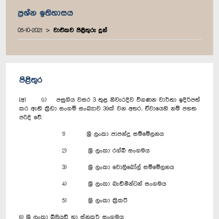
ප්‍රශ්න ඉතිහාසය
05-10-2021
වාචිකව පිළිතුරු දුන්
පිළිතුර
(අ) (i) පසුගිය වසර 3 තුළ නිවැරදිව විගණන වාර්තා ඉදිරිපත්
කර ඇති ක්‍රීඩා සංගම් සංඛ්‍යාව 39ක් වන අතර, ඒවායෙහි නම් පහත
පරිදි වේ.
1) ශ්‍රී ලංකා පාපන්දු සම්මේලනය
2) ශ්‍රී ලංකා රග්බි සංගමය
3) ශ්‍රී ලංකා වොලිබෝල් සම්මේලනය
4) ශ්‍රී ලංකා බැඩ්මින්ටන් සංගමය
5) ශ්‍රී ලංකා ක්‍රිකට්
6) ශ්‍රී ලංකා බිලියඩ් හා ස්නූකර් සංගමය