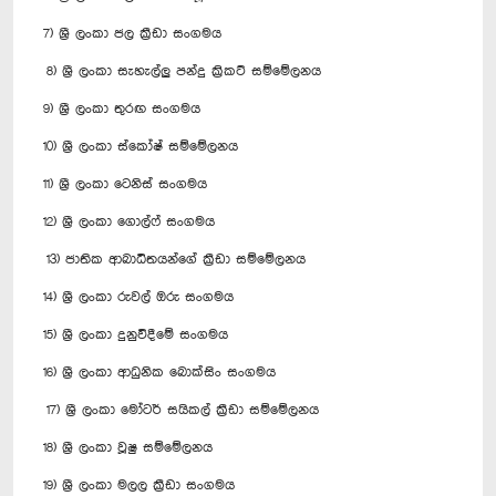
7) ශ්‍රී ලංකා ජල ක්‍රීඩා සංගමය
8) ශ්‍රී ලංකා සැහැල්ලු පන්දු ක්‍රිකට් සම්මේලනය
9) ශ්‍රී ලංකා තුරඟ සංගමය
10) ශ්‍රී ලංකා ස්කෝෂ් සම්මේලනය
11) ශ්‍රී ලංකා ටෙනිස් සංගමය
12) ශ්‍රී ලංකා ගොල්ෆ් සංගමය
13) ජාතික ආබාධිතයන්ගේ ක්‍රීඩා සම්මේලනය
14) ශ්‍රී ලංකා රුවල් ඔරු සංගමය
15) ශ්‍රී ලංකා දුනුවිදීමේ සංගමය
16) ශ්‍රී ලංකා ආධුනික බොක්සිං සංගමය
17) ශ්‍රී ලංකා මෝටර් සයිකල් ක්‍රීඩා සම්මේලනය
18) ශ්‍රී ලංකා වූෂු සම්මේලනය
19) ශ්‍රී ලංකා මලල ක්‍රීඩා සංගමය