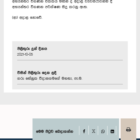
අභ්‍යන්තර විගණන ඒකකය මඟින් ද අදාළ ව්‍යවස්ථාවන්හි දී
අභ්‍යන්තර විගණන පරීක්ෂණ සිදු කරනු ඇත.
(ආ) අදාළ නොවේ.
පිළිතුරු දුන් දිනය
2021-10-05
විසින් පිළිතුරු දෙන ලදී
ගරු තේනුක විදානගමගේ මහතා, පා.ම.
Facebook
මෙම පිටුව බෙදාගන්න
X
WhatsApp
LinkedIn