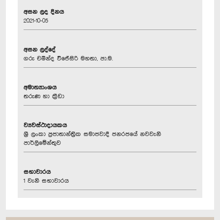
අසන ලද දිනය
2021-10-05
අසන ලද්දේ
ගරු චමින්ද වි‍ජේසිරි මහතා, පා.ම.
අමාත්‍යාංශය
තරුණ හා ක‍්‍රීඩා
ව්‍යවස්ථාදායකය
ශ්‍රී ලංකා ප්‍රජාතාන්ත්‍රික සමාජවාදී ජනරජයේ නවවැනි
පාර්ලිමේන්තුව
සභාවාරය
1 වැනි සභාවාරය