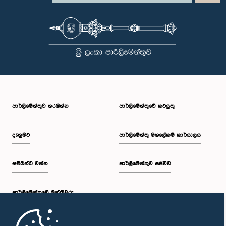
පාර්ලි‌මේන්තුව නරඹන්න
පාර්ලිමේන්තුවේ කටයුතු
දැනුමට
පාර්ලිමේන්තු මහලේකම් කාර්යාලය
සම්බන්ධ වන්න
පාර්ලිමේන්තුව සජීවීව
පාර්ලි‌මේන්තුවේ මන්ත්‍රීවරු
මුල් පිටුව