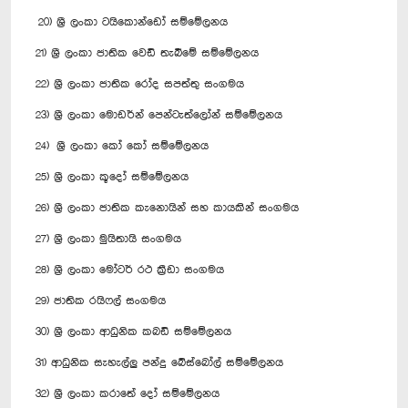
20) ශ්‍රී ලංකා ටයිකොන්ඩෝ සම්මේලනය
21) ශ්‍රී ලංකා ජාතික වෙඩි තැබීමේ සම්මේලනය
22) ශ්‍රී ලංකා ජාතික රෝද සපත්තු සංගමය
23) ශ්‍රී ලංකා මොඩර්න් පෙන්ටැත්ලෝන් සම්මේලනය
24) ශ්‍රී ලංකා කෝ කෝ සම්මේලනය
25) ශ්‍රී ලංකා කූදෝ සම්මේලනය
26) ශ්‍රී ලංකා ජාතික කැනොයින් සහ කායකින් සංගමය
27) ශ්‍රී ලංකා මුයිතායි සංගමය
28) ශ්‍රී ලංකා මෝටර් රථ ක්‍රීඩා සංගමය
29) ජාතික රයිෆල් සංගමය
30) ශ්‍රී ලංකා ආධුනික කබඩි සම්මේලනය
31) ආධුනික සැහැල්ලු පන්දු බේස්බෝල් සම්මේලනය
32) ශ්‍රී ලංකා කරාතේ දෝ සම්මේලනය