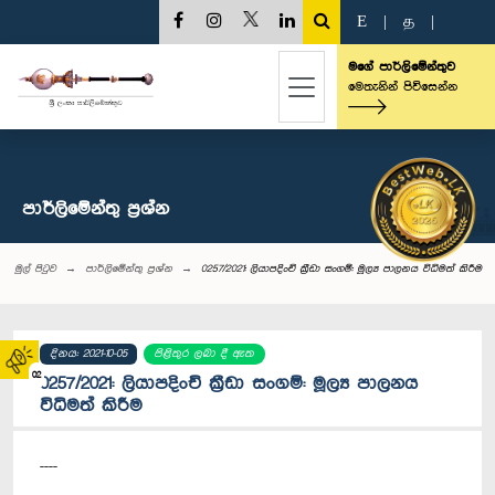
E
|
த
|
මගේ පාර්ලිමේන්තුව
මෙතැනින් පිවිසෙන්න
පාර්ලි‌මේන්තු‌ ප්‍රශ්න
මුල් පිටුව
පාර්ලි‌මේන්තු‌ ප්‍රශ්න
0257/2021: ලියාපදිංචි ක්‍රීඩා සංගම්: මූල්‍ය පාලනය විධිමත් කිරීම
දිනය: 2021-10-05
පිළිතුර ලබා දී ඇත
02
0257/2021: ලියාපදිංචි ක්‍රීඩා සංගම්: මූල්‍ය පාලනය
විධිමත් කිරීම
----