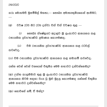
219/2020
ගරු මොහමඩ් මුසම්මිල් මහතා,— සෞඛ්‍ය අමාත්‍යතුමියගෙන් ඇසීමට,
—
(අ) වර්ෂ 2015 සිට 2019 දක්වා එක් එක් වර්ෂය තුළ —
(i) සෞඛ්‍ය ක්ෂේත්‍රයට අදාළව ශ්‍රී ලංකාවට ආනයනය කළ
රසායනික ද්‍රව්‍ය/භාණ්ඩ ප්‍රමාණය ‍කොපමණද;
(ii) එම රසායනික ද්‍රව්‍ය/භාණ්ඩ ආනයනය කළ රටවල්
කවරේද;
(iii) එම රසායනික ද්‍රව්‍ය/භාණ්ඩ ආනයනය කළ සමාගම් කවරේද;
යන්න වෙන් වෙන් වශයෙන් එතුමිය මෙම සභාවට දන්වන්නෙහිද?
(ආ) උක්ත කාලසීමාව තුළ ශ්‍රී ලංකාවට රසායනික ද්‍රව්‍ය/භාණ්ඩ
ආනයනය කිරීම සඳහා වැය වූ මුළු මුදල කොපමණද යන්නත් එතුමිය
මෙම සභාවට දන්වන්නෙහිද?
(ඇ) නොඑසේ නම්, ඒ මන්ද?