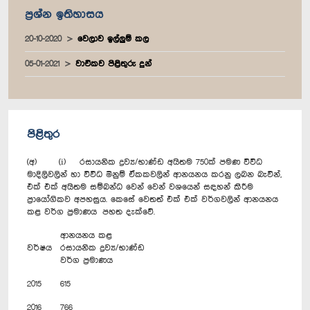
ප්‍රශ්න ඉතිහාසය
20-10-2020
වෙලාව ඉල්ලුම් කල
05-01-2021
වාචිකව පිළිතුරු දුන්
පිළිතුර
(අ) (i) රසායනික ද්‍රව්‍ය/භාණ්ඩ අයිතම 750ක් පමණ විවිධ
මාදිලිවලින් හා විවිධ මිනුම් ඒකකවලින් ආනයනය කරනු ලබන බැවින්,
එක් එක් අයිතම සම්බන්ධ වෙන් වෙන් වශයෙන් සඳහන් කිරීම
ප්‍රායෝගිකව අපහසුය. කෙසේ වෙතත් එක් එක් වර්ගවලින් ආනයනය
කළ වර්ග ප්‍රමාණය පහත දැක්වේ.
ආනයනය කළ
වර්ෂය
රසායනික ද්‍රව්‍ය/භාණ්ඩ
වර්ග ප්‍රමාණය
2015
615
2016
766