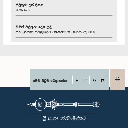
පිළිතුරු දුන් දිනය
2021-01-05
විසින් පිළිතුරු දෙන ලදී
ගරු නීතිඥ පවිත්‍රාදේවී වන්නිආරච්චි මහත්මිය, පා.ම.
Facebook
මෙම පිටුව බෙදාගන්න
X
WhatsApp
LinkedIn