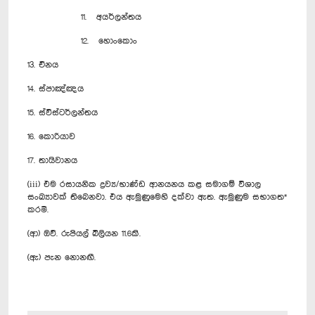
11. අයර්ලන්තය
12. හොංකොං
13. චීනය
14. ස්පාඤ්ඤය
15. ස්විස්ටර්ලන්තය
16. කොරියාව
17. තායිවානය
(iii) එම රසායනික ද්‍රව්‍ය/භාණ්ඩ ආනයනය කළ සමාගම් විශාල
සංඛ්‍යාවක් තිබෙනවා. එය ඇමුණුමෙහි දක්වා ඇත. ඇමුණුම සභාගත*
කරමි.
(ආ) ඔව්. රුපියල් බිලියන 11.6කි.
(ඇ) පැන නොනඟී.