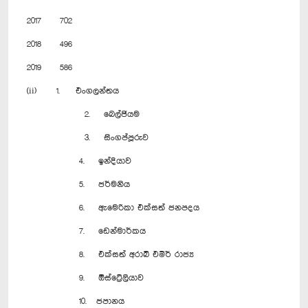
2017
702
2018
496
2019
586
(ii) 1. එංගලන්තය
2. බෙල්ජියම
3. සිංගප්පූරුව
4. ඉන්දියාව
5. ජර්මනිය
6. ඇමෙරිකා එක්සත් ජනපදය
7. ඩෙන්මාර්කය
8. එක්සත් අරාබි එමීර් රාජ්‍ය
9. ඕස්ට්‍රේලියාව
10. ජපානය