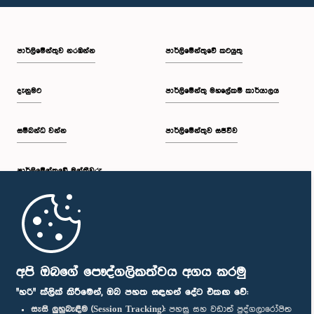
පාර්ලි‌මේන්තුව නරඹන්න
පාර්ලිමේන්තුවේ කටයුතු
දැනුමට
පාර්ලිමේන්තු මහලේකම් කාර්යාලය
සම්බන්ධ වන්න
පාර්ලිමේන්තුව සජීවීව
පාර්ලි‌මේන්තුවේ මන්ත්‍රීවරු
මුල් පිටුව
පාර්ලිමේන්තු ජංගම යෙදුම
අපි ඔබගේ පෞද්ගලිකත්වය අගය කරමු
"හරි" ක්ලික් කිරීමෙන්, ඔබ පහත සඳහන් දේට එකඟ වේ:
සැසි ලුහුබැඳීම (Session Tracking):
පහසු සහ වඩාත් පුද්ගලාරෝපිත