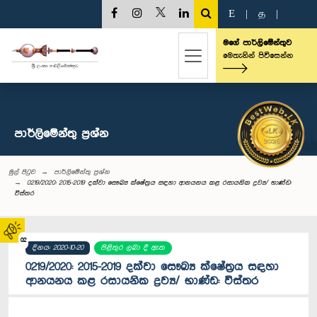
E
|
த
|
මගේ පාර්ලිමේන්තුව
මෙතැනින් පිවිසෙන්න
පාර්ලි‌මේන්තු‌ ප්‍රශ්න
මුල් පිටුව
පාර්ලි‌මේන්තු‌ ප්‍රශ්න
0219/2020: 2015-2019 දක්වා සෞඛ්‍ය ක්ෂේත්‍රය සඳහා ආනයනය කළ රසායනික ද්‍රව්‍ය/ භාණ්ඩ:
විස්තර
02
දිනය: 2020-10-20
පිළිතුර ලබා දී ඇත
0219/2020: 2015-2019 දක්වා සෞඛ්‍ය ක්ෂේත්‍රය සඳහා
ආනයනය කළ රසායනික ද්‍රව්‍ය/ භාණ්ඩ: විස්තර