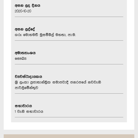
අසන ලද දිනය
2020-10-20
අසන ලද්දේ
ගරු මොහමඩ් මුසම්මිල් මහතා, පා.ම.
අමාත්‍යාංශය
සෞඛ්‍ය
ව්‍යවස්ථාදායකය
ශ්‍රී ලංකා ප්‍රජාතාන්ත්‍රික සමාජවාදී ජනරජයේ නවවැනි
පාර්ලිමේන්තුව
සභාවාරය
1 වැනි සභාවාරය