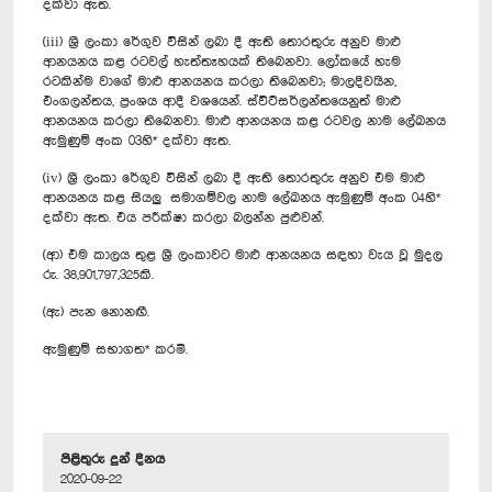
දක්වා ඇත.
(iii) ශ්‍රී ලංකා රේගුව විසින් ලබා දී ඇති තොරතුරු අනුව මාළු
ආනයනය කළ රටවල් හැත්තෑහයක් තිබෙනවා. ලෝකයේ හැම
රටකින්ම වාගේ මාළු ආනයනය කරලා තිබෙනවා; මාලදිවයින,
එංගලන්තය, ප්‍රංශය ආදී වශයෙන්. ස්විට්සර්ලන්තයෙනුත් මාළු
ආනයනය කරලා තිබෙනවා. මාළු ආනයනය කළ රටවල නාම ලේඛනය
ඇමුණුම් අංක 03හි* දක්වා ඇත.
(iv) ශ්‍රී ලංකා රේගුව විසින් ලබා දී ඇති තොරතුරු අනුව එම මාළු
ආනයනය කළ සියලු සමාගම්වල නාම ලේඛනය ඇමුණුම් අංක 04හි*
දක්වා ඇත. එය පරීක්ෂා කරලා බලන්න පුළුවන්.
(ආ) එම කාලය තුළ ශ්‍රී ලංකාවට මාළු ආනයනය සඳහා වැය වූ මුදල
රු. 38,901,797,325කි.
(ඇ) පැන නොනඟී.
ඇමුණුම් සභාගත* කරමි.
පිළිතුරු දුන් දිනය
2020-09-22