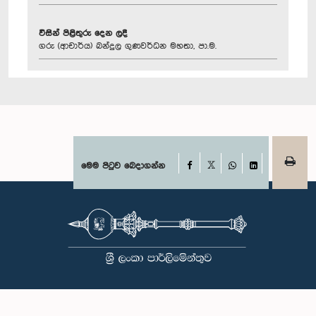
විසින් පිළිතුරු දෙන ලදී
ගරු (ආචාර්ය) බන්දුල ගුණවර්ධන මහතා, පා.ම.
Facebook
මෙම පිටුව බෙදාගන්න
X
WhatsApp
LinkedIn