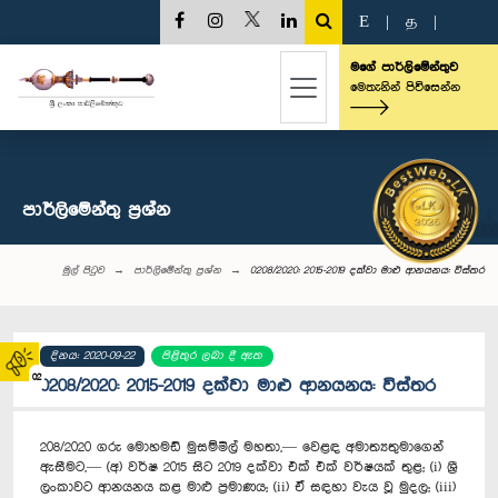
E
|
த
|
මගේ පාර්ලිමේන්තුව
මෙතැනින් පිවිසෙන්න
පාර්ලි‌මේන්තු‌ ප්‍රශ්න
මුල් පිටුව
පාර්ලි‌මේන්තු‌ ප්‍රශ්න
0208/2020: 2015-2019 දක්වා මාළු ආනයනය: විස්තර
දිනය: 2020-09-22
පිළිතුර ලබා දී ඇත
02
0208/2020: 2015-2019 දක්වා මාළු ආනයනය: විස්තර
208/2020 ගරු මොහමඩ් මුසම්මිල් මහතා,— වෙළඳ අමාත්‍යතුමාගෙන්
ඇසීමට,— (අ) වර්ෂ 2015 සිට 2019 දක්වා එක් එක් වර්ෂයක් තුළ; (i) ශ්‍රී
ලංකාවට ආනයනය කළ මාළු ප්‍රමාණය; (ii) ඒ සඳහා වැය වූ මුදල; (iii)