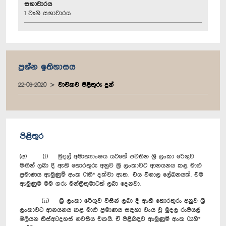
සභාවාරය
1 වැනි සභාවාරය
ප්‍රශ්න ඉතිහාසය
22-09-2020
වාචිකව පිළිතුරු දුන්
පිළිතුර
(අ) (i) මුදල් අමාත්‍යාංශය යටතේ පවතින ශ්‍රී ලංකා රේගුව
මඟින් ලබා දී ඇති තොරතුරු අනුව ශ්‍රී ලංකාවට ආනයනය කළ මාළු
ප්‍රමාණය ඇමුණුම් අංක 01හි* දක්වා ඇත. එය විශාල ලේඛනයක්. එම
ඇමුණුම මම ගරු මන්ත්‍රීතුමාටත් ලබා දෙනවා.
(ii) ශ්‍රී ලංකා රේගුව විසින් ලබා දී ඇති තොරතුරු අනුව ශ්‍රී
ලංකාවට ආනයනය කළ මාළු ප්‍රමාණය සඳහා වැය වූ මුදල රුපියල්
මිලියන තිස්අටදහස් නවසිය එකයි. ඒ පිළිබඳව ඇමුණුම් අංක 02හි*