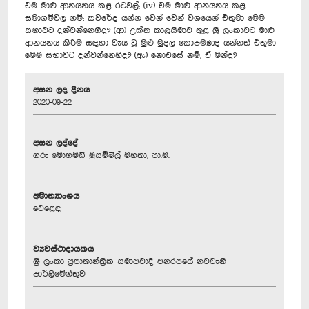
එම මාළු ආනයනය කළ රටවල්; (iv) එම මාළු ආනයනය කළ
සමාගම්වල නම්; කවරේද යන්න වෙන් වෙන් වශයෙන් එතුමා මෙම
සභාවට දන්වන්නෙහිද? (ආ) උක්ත කාලසීමාව තුළ ශ්‍රී ලංකාවට මාළු
ආනයනය කිරීම සඳහා වැය වූ මුළු මුදල කොපමණද යන්නත් එතුමා
මෙම සභාවට දන්වන්නෙහිද? (ඇ) නොඑසේ නම්, ඒ මන්ද?
අසන ලද දිනය
2020-09-22
අසන ලද්දේ
ගරු මොහමඩ් මුසම්මිල් මහතා, පා.ම.
අමාත්‍යාංශය
වෙළෙඳ
ව්‍යවස්ථාදායකය
ශ්‍රී ලංකා ප්‍රජාතාන්ත්‍රික සමාජවාදී ජනරජයේ නවවැනි
පාර්ලිමේන්තුව