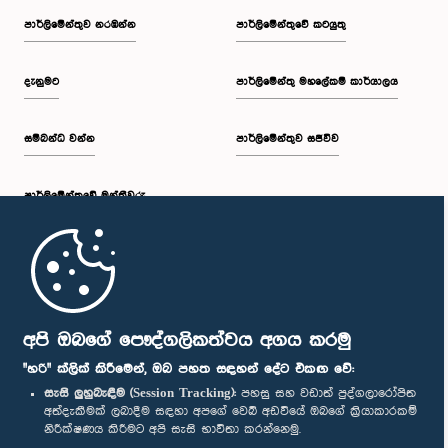
පාර්ලි‌මේන්තුව නරඹන්න
පාර්ලිමේන්තුවේ කටයුතු
දැනුමට
පාර්ලිමේන්තු මහලේකම් කාර්යාලය
සම්බන්ධ වන්න
පාර්ලිමේන්තුව සජීවීව
පාර්ලි‌මේන්තුවේ මන්ත්‍රීවරු
මුල් පිටුව
පාර්ලිමේන්තු ජංගම යෙදුම
අපි ඔබගේ පෞද්ගලිකත්වය අගය කරමු
"හරි" ක්ලික් කිරීමෙන්, ඔබ පහත සඳහන් දේට එකඟ වේ:
සැසි ලුහුබැඳීම (Session Tracking):
පහසු සහ වඩාත් පුද්ගලාරෝපිත
අත්දැකීමක් ලබාදීම සඳහා අපගේ වෙබ් අඩවියේ ඔබගේ ක්‍රියාකාරකම්
නිරීක්ෂණය කිරීමට අපි සැසි භාවිතා කරන්නෙමු.