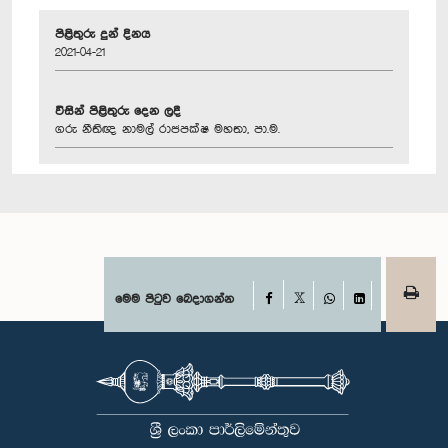
පිළිතුරු දුන් දිනය
2021-04-21
විසින් පිළිතුරු දෙන ලදී
ගරු නීතිඥ නාමල් රාජපක්ෂ මහතා, පා.ම.
Facebook
මෙම පිටුව බෙදාගන්න
X
WhatsApp
LinkedIn