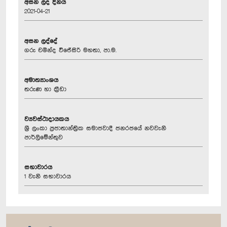
අසන ලද දිනය
2021-04-21
අසන ලද්දේ
ගරු චමින්ද වි‍ජේසිරි මහතා, පා.ම.
අමාත්‍යාංශය
තරුණ හා ක‍්‍රීඩා
ව්‍යවස්ථාදායකය
ශ්‍රී ලංකා ප්‍රජාතාන්ත්‍රික සමාජවාදී ජනරජයේ නවවැනි
පාර්ලිමේන්තුව
සභාවාරය
1 වැනි සභාවාරය