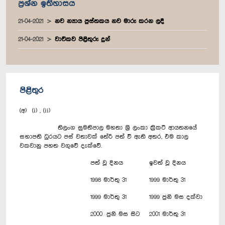
ප්‍රශ්න ඉතිහාසය
21-04-2021
නව න්‍යාය පුස්තකය නව මාරු කරන ලදී
21-04-2021
වාචිකව පිළිතුරු දුන්
පිළිතුර
(අ) (i) , (ii)
තිලංග සුමතිපාල මහතා ශ්‍රී ලංකා ක්‍රිකට් ආයතනයේ
සභාපති ධුරයට පස් වතාවක් තේරී පත් වී ඇති අතර, එම කාල
වකවානු පහත වගුවේ දැක්වේ.
පත් වූ දිනය
ඉවත් වූ දිනය
1998 මාර්තු 31
1999 මාර්තු 31
1999 මාර්තු 31
1999 ජුනි මස දක්වා
2000 ජුනි මස සිට
2001 මාර්තු 31