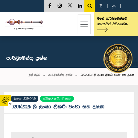
E
|
த
|
මගේ පාර්ලිමේන්තුව
මෙතැනින් පිවිසෙන්න
පාර්ලි‌මේන්තු‌ ප්‍රශ්න
මුල් පිටුව
පාර්ලි‌මේන්තු‌ ප්‍රශ්න
0201/2021: ශ්‍රී ලංකා ක්‍රිකට්: වංචා සහ දූෂණ
දිනය: 2021-04-21
පිළිතුර ලබා දී ඇත
02
0201/2021: ශ්‍රී ලංකා ක්‍රිකට්: වංචා සහ දූෂණ
----