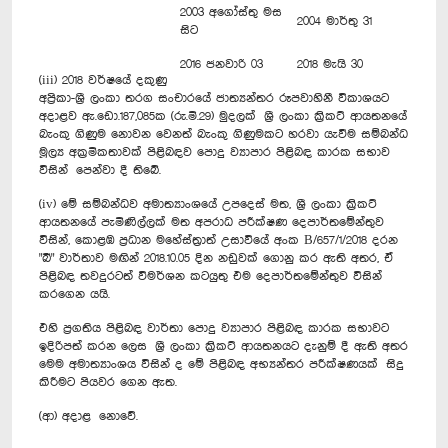
2003 අගෝස්තු මස
2004 මාර්තු 31
සිට
2016 ජනවාරි 03
2018 මැයි 30
(iii) 2018 වර්ෂයේ දකුණු
අප්‍රිකා-ශ්‍රී ලංකා තරග සංචාරයේ ජාත්‍යන්තර රූපවාහිනී විකාශයට
අදාළව ඇ.ඩො.187,085ක (රු.මි.29) මුදලක් ශ්‍රී ලංකා ක්‍රිකට් ආයතනයේ
බැංකු ගිණුම නොවන වෙනත් බැංකු ගිණුමකට හරවා යැවීම සම්බන්ධ
මූල්‍ය අක්‍රමිකතාවක් පිළිබඳව පොදු ව්‍යාපාර පිළිබඳ කාරක සභාව
විසින් පෙන්වා දී තිබේ.
(iv) මේ සම්බන්ධව අමාත්‍යාංශයේ උපදෙස් මත, ශ්‍රී ලංකා ක්‍රිකට්
ආයතනයේ පැමිණිල්ලක් මත අපරාධ පරීක්ෂණ දෙපාර්තමේන්තුව
විසින්, කොළඹ ප්‍රධාන මහේස්ත්‍රාත් උසාවියේ අංක B/657/1/2018 දරන
"බී" වාර්තාව මඟින් 2018.10.05 දින නඩුවක් ගොනු කර ඇති අතර, ඒ
පිළිබඳ තවදුරටත් විමර්ශන කටයුතු එම දෙපාර්තමේන්තුව විසින්
කරගෙන යයි.
එහි ප්‍රගතිය පිළිබඳ වාර්තා පොදු ව්‍යාපාර පිළිබඳ කාරක සභාවට
ඉදිරිපත් කරන ලෙස ශ්‍රී ලංකා ක්‍රිකට් ආයතනයට දැනුම් දී ඇති අතර
මෙම අමාත්‍යාංශය විසින් ද මේ පිළිබඳ අභ්‍යන්තර පරීක්ෂණයක් සිදු
කිරීමට පියවර ගෙන ඇත.
(ආ) අදාළ නොවේ.