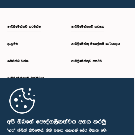
පාර්ලි‌මේන්තුව නරඹන්න
පාර්ලිමේන්තුවේ කටයුතු
දැනුමට
පාර්ලිමේන්තු මහලේකම් කාර්යාලය
සම්බන්ධ වන්න
පාර්ලිමේන්තුව සජීවීව
පාර්ලි‌මේන්තුවේ මන්ත්‍රීවරු
මුල් පිටුව
පාර්ලිමේන්තු ජංගම යෙදුම
අපි ඔබගේ පෞද්ගලිකත්වය අගය කරමු
"හරි" ක්ලික් කිරීමෙන්, ඔබ පහත සඳහන් දේට එකඟ වේ: