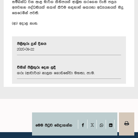
සම්බන්ධ වන ඇළ මාර්ග කිහිපයක් ‍ආශ්‍රිත කරගෙන වැසි ජලය
අපවහන පද්ධතියක් සකස් කිරීම සඳහාත් ශක්‍යතා අධ්‍යයනයක් සිදු
කෙරෙමින් පවතී.
(ආ) අදාළ නැත.
පිළිතුරු දුන් දිනය
2020-09-22
විසින් පිළිතුරු දෙන ලදී
ගරු (ආචාර්ය) නාලක ගොඩහේවා මහතා, පා.ම.
Facebook
මෙම පිටුව බෙදාගන්න
X
WhatsApp
LinkedIn