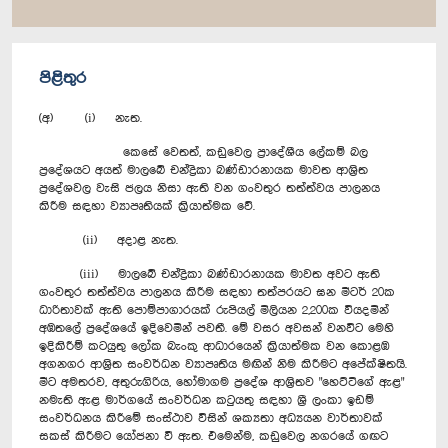
පිළිතුර
(අ) (i) නැත.
කෙසේ වෙතත්, කඩුවෙල ප්‍රාදේශීය ලේකම් බල
ප්‍රදේශයට අයත් මාලබේ චන්ද්‍රිකා බණ්ඩාරනායක මාවත ආශ්‍රිත
ප්‍රදේශවල වැසි ජලය නිසා ඇති වන ගංවතුර තත්ත්වය පාලනය
කිරීම සඳහා ව්‍යාපෘතියක් ක්‍රියාත්මක වේ.
(ii) අදාළ නැත.
(iii) මාලබේ චන්ද්‍රිකා බණ්ඩාරනායක මාවත අවට ඇති
ගංවතුර තත්ත්වය පාලනය කිරීම සඳහා තත්පරයට ඝන මීටර් 20ක
ධාරිතාවක් ඇති පොම්පාගාරයක් රුපියල් මිලියන 2,200ක වියදමින්
අඹතලේ ප්‍රදේශයේ ඉදිවෙමින් පවතී. මේ වසර අවසන් වනවිට මෙහි
ඉදිකිරීම් කටයුතු ලෝක බැංකු ආධාරයෙන් ක්‍රියාත්මක වන කොළඹ
අගනගර ආශ්‍රිත සංවර්ධන ව්‍යාපෘතිය මඟින් නිම කිරීමට අපේක්ෂිතයි.
මීට අමතරව, අතුරුගිරිය, හෝමාගම ප්‍රදේශ ආශ්‍රිතව "හෙට්ටිගේ ඇළ"
නමැති ඇළ මාර්ගයේ සංවර්ධන කටුයතු සඳහා ශ්‍රී ලංකා ඉඩම්
සංවර්ධනය කිරීමේ සංස්ථාව විසින් ශක්‍යතා අධ්‍යයන වාර්තාවක්
සකස් කිරීමට යෝජනා වී ඇත. එමෙන්ම, කඩුවෙල නගරයේ ගඟට