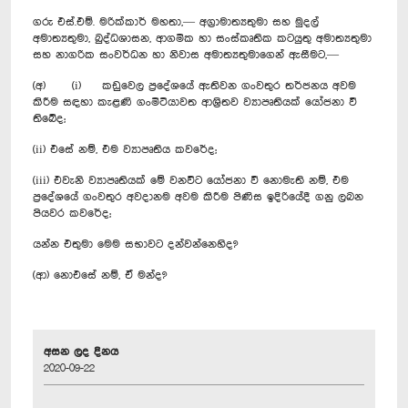
ගරු එස්.එම්. මරික්කාර් මහතා,— අග්‍රාමාත්‍යතුමා සහ මුදල්
අමාත්‍යතුමා, බුද්ධශාසන, ආගමික හා සංස්කෘතික කටයුතු අමාත්‍යතුමා
සහ නාගරික සංවර්ධන හා නිවාස අමාත්‍යතුමාගෙන් ඇසීමට,—
(අ) (i) කඩුවෙල ප්‍රදේශයේ ඇතිවන ගංවතුර තර්ජනය අවම
කිරීම සඳහා කැළණි ගංමිටියාවත ආශ්‍රිතව ව්‍යාපෘතියක් යෝජනා වී
තිබේද;
(ii) එසේ නම්, එම ව්‍යාපෘතිය කවරේද;
(iii) එවැනි ව්‍යාපෘතියක් මේ වනවිට යෝජනා වී නොමැති නම්, එම
ප්‍රදේශයේ ගංවතුර අවදානම අවම කිරීම පිණිස ඉදිරියේදී ගනු ලබන
පියවර කවරේද;
යන්න එතුමා මෙම සභාවට දන්වන්නෙහිද?
(ආ) නොඑසේ නම්, ඒ මන්ද?
අසන ලද දිනය
2020-09-22