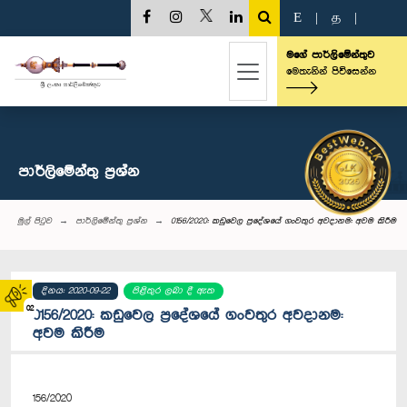
E
|
த
|
මගේ පාර්ලිමේන්තුව
මෙතැනින් පිවිසෙන්න
පාර්ලි‌මේන්තු‌ ප්‍රශ්න
මුල් පිටුව
පාර්ලි‌මේන්තු‌ ප්‍රශ්න
0156/2020: කඩුවෙල ප්‍රදේශයේ ගංවතුර අවදානම: අවම කිරීම
දිනය: 2020-09-22
පිළිතුර ලබා දී ඇත
02
0156/2020: කඩුවෙල ප්‍රදේශයේ ගංවතුර අවදානම:
අවම කිරීම
156/2020