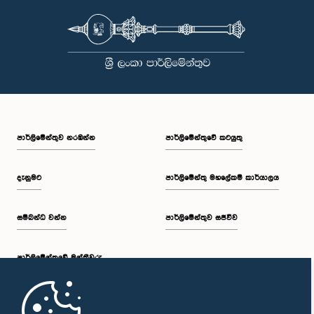
පාර්ලි‌මේන්තුව නරඹන්න
පාර්ලිමේන්තුවේ කටයුතු
දැනුමට
පාර්ලිමේන්තු මහලේකම් කාර්යාලය
සම්බන්ධ වන්න
පාර්ලිමේන්තුව සජීවීව
පාර්ලි‌මේන්තුවේ මන්ත්‍රීවරු
මුල් පිටුව