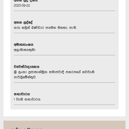
අසන ලද දිනය
2020-09-22
අසන ලද්දේ
ගරු නලින් බණ්ඩාර ජයමහ මහතා, පා.ම.
අමාත්‍යාංශය
අග්‍රාමාත්‍යතුමා
ව්‍යවස්ථාදායකය
ශ්‍රී ලංකා ප්‍රජාතාන්ත්‍රික සමාජවාදී ජනරජයේ නවවැනි
පාර්ලිමේන්තුව
සභාවාරය
1 වැනි සභාවාරය