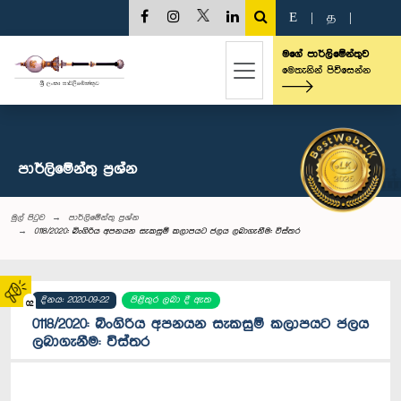
E
|
த
|
මගේ පාර්ලිමේන්තුව
මෙතැනින් පිවිසෙන්න
පාර්ලි‌මේන්තු‌ ප්‍රශ්න
මුල් පිටුව
පාර්ලි‌මේන්තු‌ ප්‍රශ්න
0118/2020: බිංගිරිය අපනයන සැකසුම් කලාපයට ජලය ලබාගැනීම: විස්තර
දිනය: 2020-09-22
පිළිතුර ලබා දී ඇත
02
0118/2020: බිංගිරිය අපනයන සැකසුම් කලාපයට ජලය
ලබාගැනීම: විස්තර