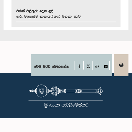
විසින් පිළිතුරු දෙන ලදී
ගරු වාසුදේව නානායක්කාර මහතා, පා.ම.
Facebook
මෙම පිටුව බෙදාගන්න
X
WhatsApp
LinkedIn