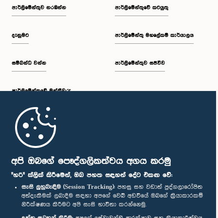
පාර්ලි‌මේන්තුව නරඹන්න
පාර්ලිමේන්තුවේ කටයුතු
දැනුමට
පාර්ලිමේන්තු මහලේකම් කාර්යාලය
සම්බන්ධ වන්න
පාර්ලිමේන්තුව සජීවීව
පාර්ලි‌මේන්තුවේ මන්ත්‍රීවරු
මුල් පිටුව
පාර්ලිමේන්තු ජංගම යෙදුම
අපි ඔබගේ පෞද්ගලිකත්වය අගය කරමු
"හරි" ක්ලික් කිරීමෙන්, ඔබ පහත සඳහන් දේට එකඟ වේ:
සැසි ලුහුබැඳීම (Session Tracking):
පහසු සහ වඩාත් පුද්ගලාරෝපිත
අත්දැකීමක් ලබාදීම සඳහා අපගේ වෙබ් අඩවියේ ඔබගේ ක්‍රියාකාරකම්
නිරීක්ෂණය කිරීමට අපි සැසි භාවිතා කරන්නෙමු.
අප හා සම්බන්ධ වී සිටින්න :