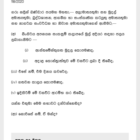
118/2020
ගරු නලින් බණ්ඩාර ජයමහ මහතා,— අග්‍රාමාත්‍යතුමා සහ මුදල්
අමාත්‍යතුමා, බුද්ධශාසන, ආගමික හා සංස්කෘතික කටයුතු අමාත්‍යතුමා
සහ නාගරික සංවර්ධන හා නිවාස අමාත්‍යතුමාගෙන් ඇසීමට,—
(අ) බිංගිරිය අපනයන සැකසුම් කලාපයේ මුල් අදියර සඳහා ජලය
ලබාගැනීමට —
(i) ඇස්තමේන්තුගත මුදල කොපමණද;
(ii) අදාළ කොන්ත්‍රාත්තුව මේ වනවිට ලබා දී තිබේද;
(iii) එසේ නම්, එම දිනය කවරේද;
(iv) ගතවන කාලය කොපමණද;
(v) ඉදිකිරීම් මේ වනවිට ආරම්භ කර තිබේද;
යන්න එතුමා මෙම සභාවට දන්වන්නෙහිද?
(ආ) නොඑසේ නම්, ඒ මන්ද?