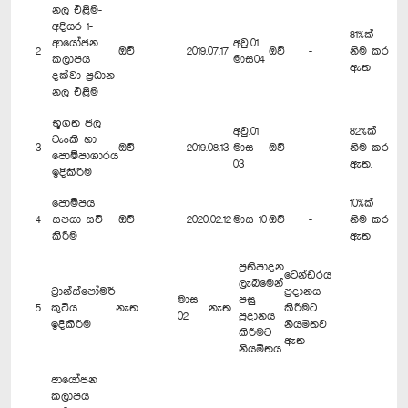
නල එළීම-
අදියර 1-
81%ක්
ආයෝජන
අවු.01
2
ඔව්
2019.07.17
ඔව්
-
නිම කර
කලාපය
මාස04
ඇත
දක්වා ප්‍රධාන
නල එළීම
භූගත ජල
අවු.01
82%ක්
ටැංකි හා
3
ඔව්
2019.08.13
මාස
ඔව්
-
නිම කර
පොම්පාගාරය
03
ඇත.
ඉදිකිරීම
පොම්පය
10%ක්
4
සපයා සවි
ඔව්
2020.02.12
මාස 10
ඔව්
-
නිම කර
කිරීම
ඇත
ප්‍රතිපාදන
ටෙන්ඩරය
ලැබීමෙන්
ට්‍රාන්ස්පෝමර්
ප්‍රදානය
මාස
පසු
5
කුටිය
නැත
නැත
කිරීමට
02
ප්‍රදානය
ඉදිකිරීම
නියමිතව
කිරීමට
ඇත
නියමිතය
ආයෝජන
කලාපය