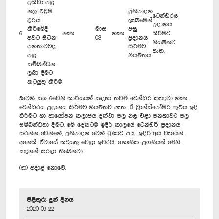
දක්වා ජල
නල එළීම
ප්‍රතිපාදන
ටෙන්ඩරය
දීර්ඝ
ලැබීමෙන්
ප්‍රදානය
කිරීමේදී
මාස
පසු
6
නැත
නැත
කිරීමට
අවට සිටින
03
ප්‍රදානය
නියමිතව
ජනතාවටද
කිරීමට
ඇත.
ජල
නියමිතය
සම්බන්ධන
ලබා දීමට
කටයුතු කිරීම
5වෙනි සහ 6වෙනි කාර්යයන් සඳහා තවම ටෙන්ඩර් කැඳවා නැත.
ටෙන්ඩරය ප්‍රදානය කිරීමට නියමිතව ඇත. ඒ ට්‍රාන්ස්පෝමර් කුටිය ඉදි
කිරීමට හා ආයෝජන කලාපය දක්වා ජල නල එළා ජනතාවට ජල
සම්බන්ධතා දීමට. මේ දෙක‍ටම ඉදිරි කාලයේ ටෙන්ඩර් ප්‍රදානය
කරන්න වෙන්නේ, ප්‍රතිපාදන වෙන් වුණාට පසු ඉදිරි අය වැයෙන්.
අනෙක් ඒවායේ කටයුතු වෙලා ඉවරයි. භෞතික ප්‍රගතියත් මෙහි
සඳහන් කරලා තිබෙනවා.
(ආ) අදාළ නොවේ.
පිළිතුරු දුන් දිනය
2020-09-22