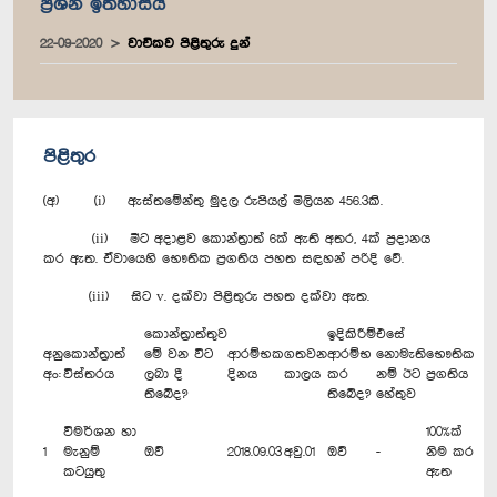
ප්‍රශ්න ඉතිහාසය
22-09-2020
වාචිකව පිළිතුරු දුන්
පිළිතුර
(අ) (i) ඇස්තමේන්තු මුදල රුපියල් මිලියන 456.3කි.
(ii) මීට අදාළව කොන්ත්‍රාත් 6ක් ඇති අතර, 4ක් ප්‍රදානය
කර ඇත. ඒවායෙහි භෞතික ප්‍රගතිය පහත සඳහන් පරිදි වේ.
(iii) සිට v. දක්වා පිළිතුරු පහත දක්වා ඇත.
කොන්ත්‍රාත්තුව
ඉදිකිරීම්
එසේ
අනු
කොන්ත්‍රාත්
මේ වන විට
ආරම්භක
ගතවන
ආරම්භ
නොමැති
භෞතික
අං:
විස්තරය
ලබා දී
දිනය
කාලය
කර
නම් ඊට
ප්‍රගතිය
තිබේද?
තිබේද?
හේතුව
විමර්ශන හා
100%ක්
1
මැනුම්
ඔව්
2018.09.03
අවු.01
ඔව්
-
නිම කර
කටයුතු
ඇත