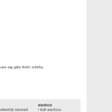
්‍යාංශය ගනු ලබන පියවර කවරේද;
සභාවාරය
්‍රික සමාජවාදී ජනරජයේ
1 වැනි සභාවාරය