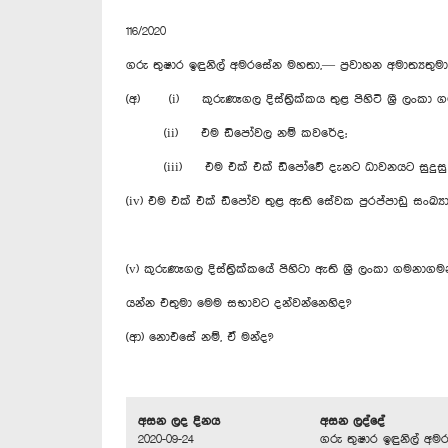
116/2020
ගරු තුෂාර ඉඳුනිල් අමරසේන මහතා,— ප්‍රවාහන අමාත්‍යතු
(අ) (i) කුරුණෑගල දිස්ත්‍රික්කය තුළ පිහිටි ශ්‍රී ල
(ii) එම ඩිපෝවල නම් කවරේද;
(iii) එම එක් එක් ඩිපෝවේ දැනට ධාවනයට සුදුසු තත
(iv) එම එක් එක් ඩිපෝව තුළ ඇති සේවක පුරප්පාඩු සංඛ්
(v) කුරුණෑගල දිස්ත්‍රික්කයේ පිහිටා ඇති ශ්‍රී ලංකා 
යන්න එතුමා මෙම සභාවට දන්වන්නෙහිද?
(ආ) නොඑසේ නම්, ඒ මන්ද?
අසන ලද දිනය
අසන ලද්දේ
2020-09-24
ගරු තුෂාර ඉඳුනිල් අ