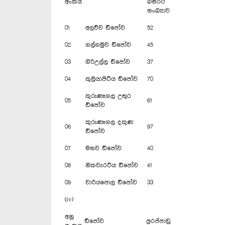
අංකය
බස්රථ
සංඛ්‍යාව
01
අලව්ව ඩිපෝව
52
02
ගල්ගමුව ඩිපෝව
45
03
ගිරිඋල්ල ඩිපෝව
37
04
කුලියාපිටිය ඩිපෝව
70
කුරුණෑගල උතුර
05
61
‍ඩිපෝව
කුරුණෑගල දකුණ
06
97
ඩිපෝව
07
මහව ඩිපෝව
40
08
නිකවැරටිය ඩිපෝව
41
09
වාරියපොල ඩිපෝව
33
(iv)
අනු
ඩිපෝව
පුරප්පාඩු