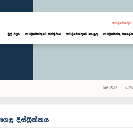
පාර්ලි‌මේන්තු
මුල් පිටුව
පාර්ලි‌මේන්තුවේ මන්ත්‍රීවරු
පාර්ලිමේන්තුවේ කටයුතු
පාර්ලිමේන්තු මහලේක
මුල් පිටුව
පාර්ලි
ෑගල දිස්ත්‍රික්කය