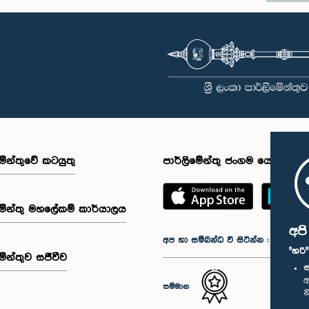
මේන්තුවේ කටයුතු
පාර්ලිමේන්තු ජංගම යෙදුම
මේන්තු මහලේකම් කාර්යාලය
අප
අප හා සම්බන්ධ වී සිටින්න :
"හරි
මේන්තුව සජීවීව
ස
අ
සම්මාන
න