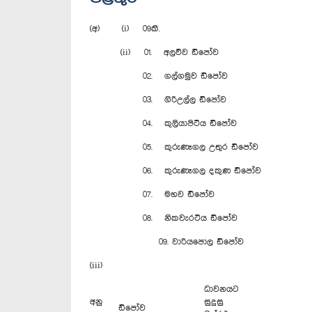
(අ) (i) 09කි.
(ii) 01. අලව්ව ඩිපෝව
02. ගල්ගමුව ඩිපෝව
03. ගිරිඋල්ල ඩිපෝව
04. කුලියාපිටිය ඩිපෝව
05. කුරුණෑගල උතුර ඩිපෝව
06. කුරුණෑගල දකුණ ඩිපෝව
07. මහව ඩිපෝව
08. නිකවැරටිය ‍ඩිපෝව
09. වාරියපොල ඩිපෝව
(iii)
ධාවනයට
අනු
සුදුසු
ඩිපෝව