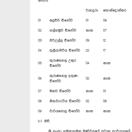
අංකය
රියැදුරු
කොන්දොස්තර
01
අලව්ව ඩිපෝව
01
09
02
ගල්ගමුව ඩිපෝව
නැත
07
03
ගිරිඋල්ල ඩිපෝව
09
12
04
කුලියාපිටිය ඩිපෝව
22
17
කුරුණෑගල උතුර
05
04
නැත
‍ඩිපෝව
කුරුණෑගල දකුණ
06
02
නැත
ඩිපෝව
07
මහව ඩිපෝව
නැත
01
08
නිකවැරටිය ඩිපෝව
02
08
09
වාරියපොල ඩිපෝව
නැත
නැත
(v) ඔව්.
ශ්‍රී ලංකා ගමනාගමන මණ්ඩලයේ ප්‍රධාන කාර්යාලයේ පු