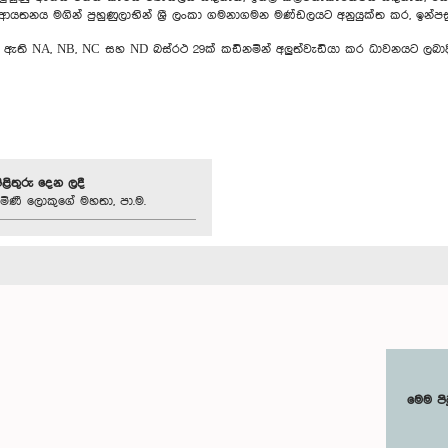
ු ආයතනය මගින් පුහුණුලාභින් ශ්‍රී ලංකා ගමනාගමන මණ්ඩලයට අනුයුක්ත කර, ඉන්
 ඇති NA, NB, NC සහ ND බස්රථ 29ක් කඩිනමින් අලුත්වැඩියා කර ධාවනයට ලබාද
පිළිතුරු දෙන ලදී
මිණී ලොකුගේ මහතා, පා.ම.
මෙම පි