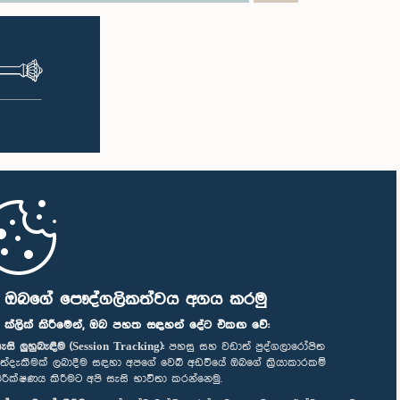
ි ඔබගේ පෞද්ගලිකත්වය අගය කරමු
" ක්ලික් කිරීමෙන්, ඔබ පහත සඳහන් දේට එකඟ වේ:
ැසි ලුහුබැඳීම (Session Tracking):
පහසු සහ වඩාත් පුද්ගලාරෝපිත
ත්දැකීමක් ලබාදීම සඳහා අපගේ වෙබ් අඩවියේ ඔබගේ ක්‍රියාකාරකම්
ිරීක්ෂණය කිරීමට අපි සැසි භාවිතා කරන්නෙමු.