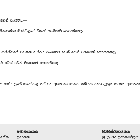
මාගෙන් ඇසීමට,—
ංකා ගමනාගමන මණ්ඩලයේ ඩිපෝ සංඛ්‍යාව කොපමණද;
්ත්වයේ පවතින බස්රථ සංඛ්‍යාව වෙන් වෙන් වශයෙන් කොපමණද;
‍යාව වෙන් වෙන් වශයෙන් කොපමණද;
ගමනාගමන මණ්ඩලයේ ඩිපෝවල බස් රථ ඇණි හා මානව සම්පත වැඩි දියුණු කිරීමට අමාත
අමාත්‍යාංශය
ව්‍යවස්ථාදායකය
මරසේන
ප්‍රවාහන
ශ්‍රී ලංකා ප්‍රජාතාන්ත