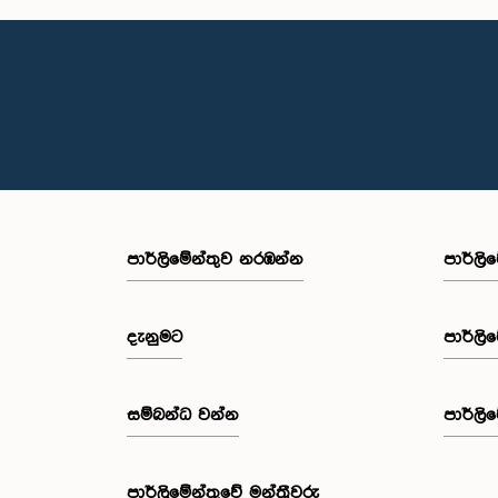
පාර්ලි‌මේන්තුව නරඹන්න
පාර්ලි
දැනුමට
පාර්ලි
සම්බන්ධ වන්න
පාර්ලි
පාර්ලි‌මේන්තුවේ මන්ත්‍රීවරු