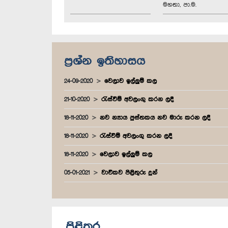
මහතා, පා.ම.
ප්‍රශ්න ඉතිහාසය
24-09-2020
වෙලාව ඉල්ලුම් කල
21-10-2020
රැස්වීම් අවලංගු කරන ලදී
18-11-2020
නව න්‍යාය පුස්තකය නව මාරු කරන ලදී
18-11-2020
රැස්වීම් අවලංගු කරන ලදී
18-11-2020
වෙලාව ඉල්ලුම් කල
05-01-2021
වාචිකව පිළිතුරු දුන්
පිළිතුර