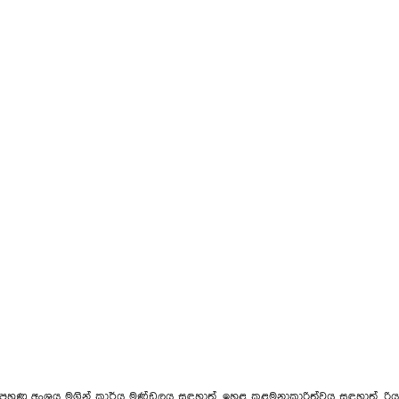
හුණු අංශය මගින් කාර්ය මණ්ඩලය සඳහාත්, ඉහළ කළමනාකාරිත්වය සඳහාත්, රියැද