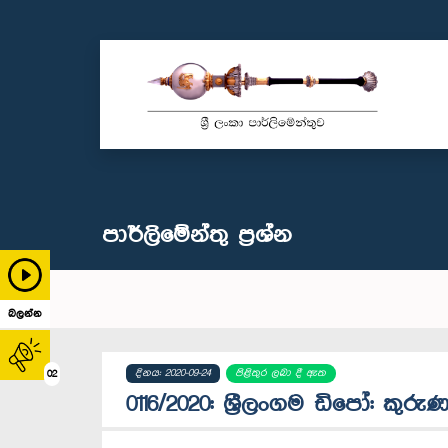
පාර්ලි‌මේන්තු‌ ප්‍රශ්න
බලන්න
දිනය: 2020-09-24
පිළිතුර ලබා දී ඇත
02
0116/2020: ශ්‍රීලංගම ඩිපෝ: කුරුණ