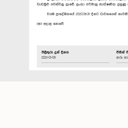
වැඩමුළු පවත්වනු ලැබේ. ලංකා ජර්මානු තාක්ෂණික පුහුණ
වයඹ ප්‍රාදේශිකයේ 2020.08.31 දිනට ධාවනයෙන් නැවතී
(ආ) අදාළ නොවේ.
පිළිතුරු දුන් දිනය
විසින් 
2021-01-05
ගරු ගා