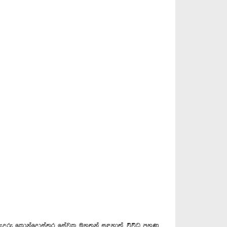
ුරු කොන්දොස්තර සේවක මහතුන් සඳහාත්, විවිධ පුහුණු