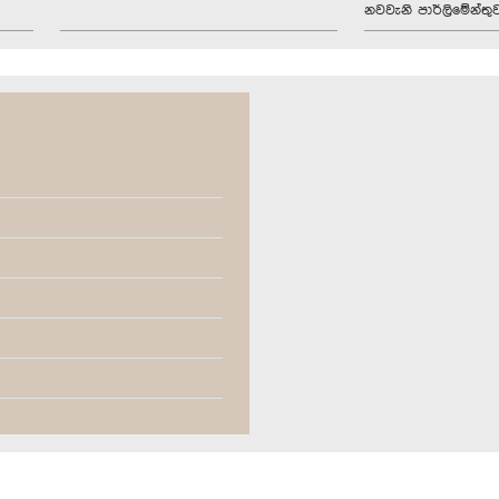
නවවැනි පාර්ලිමේන්තු