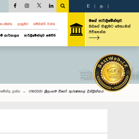
E
|
த
|
මගේ පාර්ලිමේන්තුව
ව නරඹන්න
දැනුමට
සම්බන්ධ වන්න
ඔබගේ ගිණුමට මෙතැනින්
පිවිසෙන්න
ම් කාර්යාලය
පාර්ලිමේන්තුව සජීවීව
‌මේන්තු‌ ප්‍රශ්න
0116/2020: ශ්‍රීලංගම ඩිපෝ: කුරුණෑගල දිස්ත්‍රික්කය