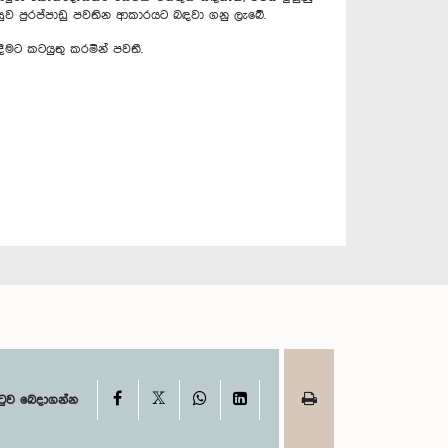
පසුව පුරප්පාඩු පවතින ආකාරයට බඳවා ගනු ලැබේ.
ීමට කටයුතු කරමින් පවතී.
X
Facebook
WhatsApp
LinkedIn
ටුව බෙදාගන්න