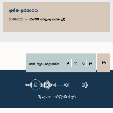
ප්‍රශ්න ඉතිහාසය
20-02-2020
රැස්වීම් අවලංගු කරන ලදී
Facebook
මෙම පිටුව බෙදාගන්න
X
WhatsApp
LinkedIn