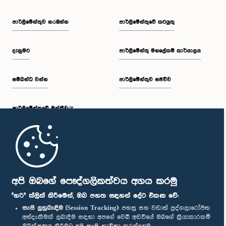
පාර්ලි‌මේන්තුව නරඹන්න
පාර්ලිමේන්තුවේ කටයුතු
දැනුමට
පාර්ලිමේන්තු මහලේකම් කාර්යාලය
සම්බන්ධ වන්න
පාර්ලිමේන්තුව සජීවීව
පාර්ලි‌මේන්තුවේ මන්ත්‍රීවරු
මුල් පිටුව
පාර්ලිමේන්තු ජංගම යෙදුම
අපි ඔබගේ පෞද්ගලිකත්වය අගය කරමු
"හරි" ක්ලික් කිරීමෙන්, ඔබ පහත සඳහන් දේට එකඟ වේ:
සැසි ලුහුබැඳීම (Session Tracking):
පහසු සහ වඩාත් පුද්ගලාරෝපිත
අත්දැකීමක් ලබාදීම සඳහා අපගේ වෙබ් අඩවියේ ඔබගේ ක්‍රියාකාරකම්