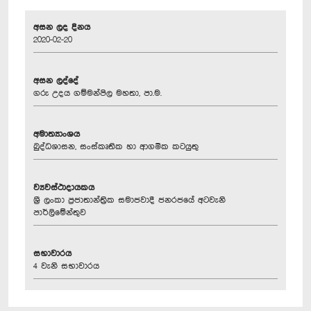
අසන ලද දිනය
2020-02-20
අසන ලද්දේ
ගරු උදය ගම්මන්පිල මහතා, පා.ම.
අමාත්‍යාංශය
බුද්ධශාසන, සංස්කෘතික හා ආගමික කටයුතු
ව්‍යවස්ථාදායකය
ශ්‍රී ලංකා ප්‍රජාතාන්ත්‍රික සමාජවාදී ජනරජයේ අටවැනි
පාර්ලිමේන්තුව
සභාවාරය
4 වැනි සභාවාරය