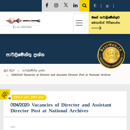
E
|
த
|
මගේ පාර්ලිමේන්තුව
මෙතැනින් පිවිසෙන්න
පාර්ලි‌මේන්තු‌ ප්‍රශ්න
මුල් පිටුව
පාර්ලි‌මේන්තු‌ ප්‍රශ්න
0134/2020: Vacancies of Director and Assistant Director Post at National Archives
පිළිතුර ලබා දීමට ඇත
02
0134/2020: Vacancies of Director and Assistant
Director Post at National Archives
----