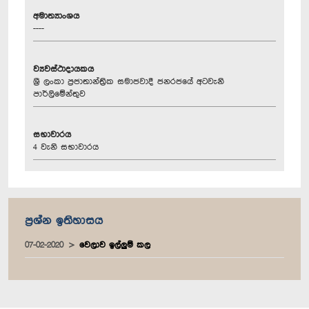
අමාත්‍යාංශය
----
ව්‍යවස්ථාදායකය
ශ්‍රී ලංකා ප්‍රජාතාන්ත්‍රික සමාජවාදී ජනරජයේ අටවැනි
පාර්ලිමේන්තුව
සභාවාරය
4 වැනි සභාවාරය
ප්‍රශ්න ඉතිහාසය
07-02-2020
වෙලාව ඉල්ලුම් කල