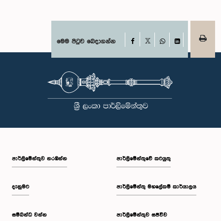
Facebook
මෙම පිටුව බෙදාගන්න
X
WhatsApp
LinkedIn
පාර්ලි‌මේන්තුව නරඹන්න
පාර්ලිමේන්තුවේ කටයුතු
දැනුමට
පාර්ලිමේන්තු මහලේකම් කාර්යාලය
සම්බන්ධ වන්න
පාර්ලිමේන්තුව සජීවීව