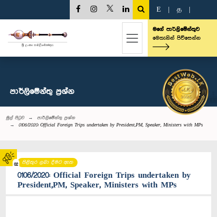
E
|
த
|
මගේ පාර්ලිමේන්තුව
මෙතැනින් පිවිසෙන්න
පාර්ලි‌මේන්තු‌ ප්‍රශ්න
මුල් පිටුව
පාර්ලි‌මේන්තු‌ ප්‍රශ්න
0106/2020: Official Foreign Trips undertaken by President,PM, Speaker, Ministers with MPs
පිළිතුර ලබා දීමට ඇත
02
0106/2020: Official Foreign Trips undertaken by
President,PM, Speaker, Ministers with MPs