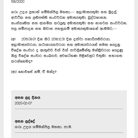
106/2020
ගරු උදය ප්‍රභාත් ගම්මන්පිල මහතා,— අග්‍රාමාත්‍යතුමා සහ මුදල්,
ආර්ථික සහ ප්‍රතිපත්ති සංවර්ධන අමාත්‍යතුමා, බුද්ධශාසන,
සංස්කෘතික සහ ආගමික කටයුතු අමාත්‍යතුමා සහ නාගරික සංවර්ධන,
ජල සම්පාදන සහ නිවාස පහසුකම් අමාත්‍යතුමාගෙන් ඇසීමට,—
(අ) 2015.09.01 දින සිට 2018.12.31 දින දක්වා ජනාධිපතිවරයා,
අග්‍රාමාත්‍යවරයා, කථානායකවරයා සහ අමාත්‍යවරයන් සමඟ යෙදුනු
විදේශ සංචාර ද ඇතුළුව එක් එක් පාර්ලිමේන්තු මන්ත්‍රීවරයා යෙදුණු
නිල විදේශ සංචාර සංඛ්‍යාව, අවරෝහණ පිළිවෙළට එතුමා සභාගත
කරන්නෙහිද?
(ආ) නොඑසේ නම්, ඒ මන්ද?
අසන ලද දිනය
2020-02-07
අසන ලද්දේ
ගරු උදය ගම්මන්පිල මහතා, පා.ම.