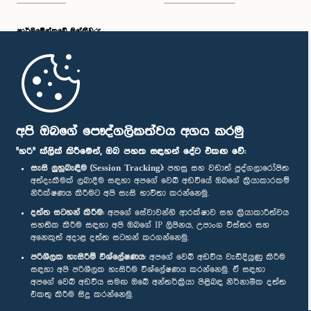
පාර්ලි‌මේන්තුවේ මන්ත්‍රීවරු
මුල් පිටුව
පාර්ලිමේන්තු ජංගම යෙදුම
අපි ඔබගේ පෞද්ගලිකත්වය අගය කරමු
"හරි" ක්ලික් කිරීමෙන්, ඔබ පහත සඳහන් දේට එකඟ වේ:
සැසි ලුහුබැඳීම (Session Tracking):
පහසු සහ වඩාත් පුද්ගලාරෝපිත
අත්දැකීමක් ලබාදීම සඳහා අපගේ වෙබ් අඩවියේ ඔබගේ ක්‍රියාකාරකම්
නිරීක්ෂණය කිරීමට අපි සැසි භාවිතා කරන්නෙමු.
අප හා සම්බන්ධ වී සිටින්න :
දත්ත සටහන් කිරීම:
අපගේ සේවාවන්හි ආරක්ෂාව සහ ක්‍රියාකාරීත්වය
සහතික කිරීම සඳහා අපි ඔබගේ IP ලිපිනය, උපාංග විස්තර සහ
අනෙකුත් අදාළ දත්ත සටහන් කරගන්නෙමු.
සම්මාන
පරිශීලක හැසිරීම් විශ්ලේෂණය:
අපගේ වෙබ් අඩවිය වැඩිදියුණු කිරීම
සඳහා අපි පරිශීලක හැසිරීම විශ්ලේෂණය කරන්නෙමු. ඒ සඳහා
අපගේ වෙබ් අඩවිය සමඟ ඔබේ අන්තර්ක්‍රියා පිළිබඳ නිර්නාමික දත්ත
පෞද්ගලිකත්ව ප්‍රතිපත්තිය
එකතු කිරීම සිදු කරන්නෙමු.