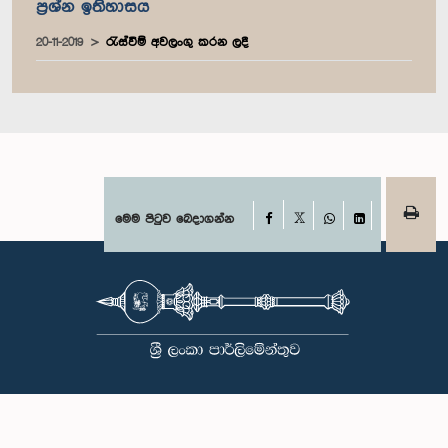
ප්‍රශ්න ඉතිහාසය
20-11-2019
රැස්වීම් අවලංගු කරන ලදී
Facebook
මෙම පිටුව බෙදාගන්න
X
WhatsApp
LinkedIn