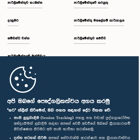
පාර්ලි‌මේන්තුව නරඹන්න
පාර්ලිමේන්තුවේ කටයුතු
දැනුමට
පාර්ලිමේන්තු මහලේකම් කාර්යාලය
සම්බන්ධ වන්න
පාර්ලිමේන්තුව සජීවීව
පාර්ලි‌මේන්තුවේ මන්ත්‍රීවරු
මුල් පිටුව
පාර්ලිමේන්තු ජංගම යෙදුම
අපි ඔබගේ පෞද්ගලිකත්වය අගය කරමු
"හරි" ක්ලික් කිරීමෙන්, ඔබ පහත සඳහන් දේට එකඟ වේ:
සැසි ලුහුබැඳීම (Session Tracking):
පහසු සහ වඩාත් පුද්ගලාරෝපිත
අත්දැකීමක් ලබාදීම සඳහා අපගේ වෙබ් අඩවියේ ඔබගේ ක්‍රියාකාරකම්
නිරීක්ෂණය කිරීමට අපි සැසි භාවිතා කරන්නෙමු.
අප හා සම්බන්ධ වී සිටින්න :
දත්ත සටහන් කිරීම:
අපගේ සේවාවන්හි ආරක්ෂාව සහ ක්‍රියාකාරීත්වය