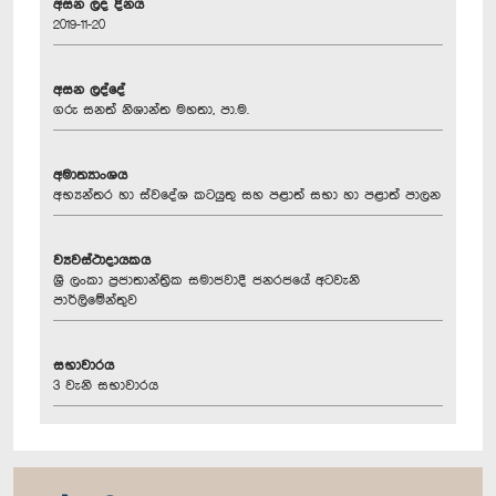
අසන ලද දිනය
2019-11-20
අසන ලද්දේ
ගරු සනත් නිශාන්ත මහතා, පා.ම.
අමාත්‍යාංශය
අභ්‍යන්තර හා ස්වදේශ කටයුතු සහ පළාත් සභා හා පළාත් පාලන
ව්‍යවස්ථාදායකය
ශ්‍රී ලංකා ප්‍රජාතාන්ත්‍රික සමාජවාදී ජනරජයේ අටවැනි
පාර්ලිමේන්තුව
සභාවාරය
3 වැනි සභාවාරය