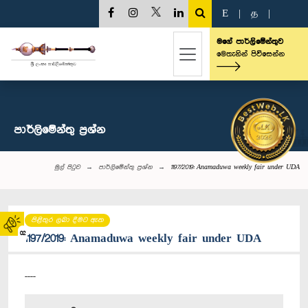
E
|
த
|
මගේ පාර්ලිමේන්තුව
මෙතැනින් පිවිසෙන්න
පාර්ලි‌මේන්තු‌ ප්‍රශ්න
මුල් පිටුව
පාර්ලි‌මේන්තු‌ ප්‍රශ්න
1197/2019: Anamaduwa weekly fair under UDA
පිළිතුර ලබා දීමට ඇත
02
1197/2019: Anamaduwa weekly fair under UDA
----