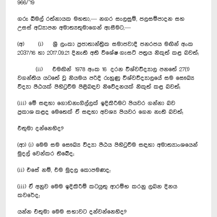
966/’19
ගරු බිමල් රත්නායක මහතා,— නගර සැලසුම්, ජලසම්පාදන සහ
උසස් අධ්‍යාපන අමාත්‍යතුමාගෙන් ඇසීමට,—
(අ) (i) ශ්‍රී ලංකා ප්‍රජාතාන්ත්‍රික සමාජවාදී ජනරජය මඟින් අංක
2037/16 හා 2017.09.21 දිනැති අති විශේෂ ගැසට් පත්‍රය නිකුත් කළ බවත්;
(ii) එමඟින් 1978 අංක 16 දරන විශ්වවිද්‍යාල පනතේ 27(1)
වගන්තිය යටතේ වූ නියමය පරිදි රුහුණු විශ්වවිද්‍යාලයේ සම සෞඛ්‍ය
විද්‍යා පීඨයක් පිහිටුවීම පිළිබඳව නිවේදනයක් නිකුත් කළ බවත්;
(iii) මේ සඳහා ගොඩනැගිල්ලක් ඉදිකිරීමට පියවර ගන්නා බව
ප්‍රකාශ කළද මෙතෙක් ඒ සඳහා අවශ්‍ය පියවර ගෙන නැති බවත්;
එතුමා දන්නෙහිද?
(ආ) (i) මෙම සම සෞඛ්‍ය විද්‍යා පීඨය පිහිටුවීම සඳහා අමාත්‍යාංශයෙන්
මුදල් වෙන්කර තිබේද;
(ii) එසේ නම්, එම මුදල කොපමණද;
(iii) ඒ අනුව මෙම ඉදිකිරීම් කටයුතු ආරම්භ කරනු ලබන දිනය
කවරේද;
යන්න එතුමා මෙම සභාවට දන්වන්නෙහිද?