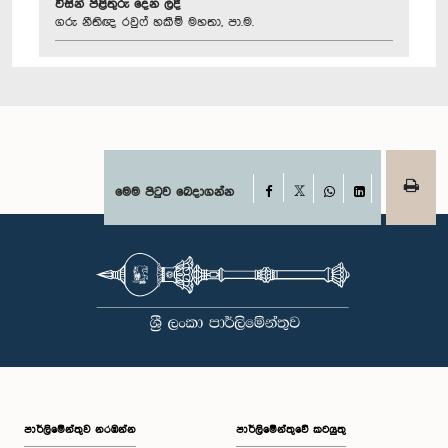
විසින් පිළිතුරු දෙන ලදී
ගරු නීතිඥ රවුෆ් හකීම් මහතා, පා.ම.
Facebook
මෙම පිටුව බෙදාගන්න
X
WhatsApp
LinkedIn
පාර්ලි‌මේන්තුව නරඹන්න
පාර්ලිමේන්තුවේ කටයුතු