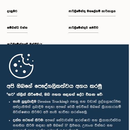
දැනුමට
පාර්ලිමේන්තු මහලේකම් කාර්යාලය
සම්බන්ධ වන්න
පාර්ලිමේන්තුව සජීවීව
පාර්ලි‌මේන්තුවේ මන්ත්‍රීවරු
මුල් පිටුව
පාර්ලිමේන්තු ජංගම යෙදුම
අපි ඔබගේ පෞද්ගලිකත්වය අගය කරමු
"හරි" ක්ලික් කිරීමෙන්, ඔබ පහත සඳහන් දේට එකඟ වේ:
සැසි ලුහුබැඳීම (Session Tracking):
පහසු සහ වඩාත් පුද්ගලාරෝපිත
අත්දැකීමක් ලබාදීම සඳහා අපගේ වෙබ් අඩවියේ ඔබගේ ක්‍රියාකාරකම්
නිරීක්ෂණය කිරීමට අපි සැසි භාවිතා කරන්නෙමු.
අප හා සම්බන්ධ වී සිටින්න :
දත්ත සටහන් කිරීම:
අපගේ සේවාවන්හි ආරක්ෂාව සහ ක්‍රියාකාරීත්වය
සහතික කිරීම සඳහා අපි ඔබගේ IP ලිපිනය, උපාංග විස්තර සහ