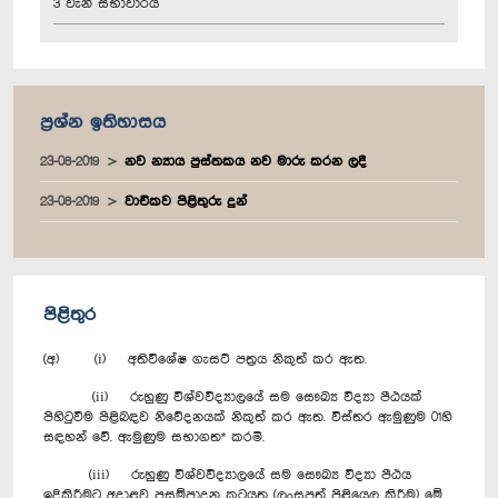
3 වැනි සභාවාරය
ප්‍රශ්න ඉතිහාසය
23-08-2019
නව න්‍යාය පුස්තකය නව මාරු කරන ලදී
23-08-2019
වාචිකව පිළිතුරු දුන්
පිළිතුර
(අ) (i) අතිවිශේෂ ගැසට් පත්‍රය නිකුත් කර ඇත.
(ii) රුහුණු විශ්වවිද්‍යාලයේ සම සෞඛ්‍ය ‍විද්‍යා පීඨයක්
පිහිටුවීම පිළිබඳව නිවේදනයක් නිකුත් කර ඇත. විස්තර ඇමුණුම 01හි
සඳහන් වේ. ඇමුණුම සභාගත* කරමි.
(iii) රුහුණු විශ්වවිද්‍යාලයේ සම සෞඛ්‍ය විද්‍යා පීඨය
ඉදිකිරීමට අදාළව ප්‍රසම්පාදන කටයුතු (ලංසුපත් පිළියෙල කිරීම) මේ