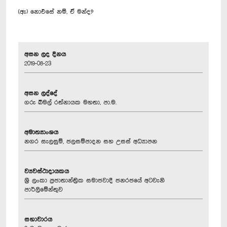
(ඇ) නොඑසේ නම්, ඒ මන්ද?
අසන ලද දිනය
2019-08-23
අසන ලද්දේ
ගරු බිමල් රත්නායක මහතා, පා.ම.
අමාත්‍යාංශය
නගර සැලසුම්, ජලසම්පාදන සහ උසස් අධ්‍යාපන
ව්‍යවස්ථාදායකය
ශ්‍රී ලංකා ප්‍රජාතාන්ත්‍රික සමාජවාදී ජනරජයේ අටවැනි
පාර්ලිමේන්තුව
සභාවාරය