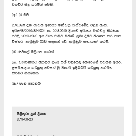
වනවිට සිදු කරමින් පවතී.
(ආ) (i) ඔව්.
2018.09.11 දින පැවති අමාත්‍ය මණ්ඩල රැස්වීමේදී එළඹි අංක.
අමප/18/2049/824/024 හා 2018.09.19 දිනැති අමාත්‍ය මණ්ඩල තීරණය
පරිදි, 2020-2023 අය වැය රාමුව මඟින් ලබා දීමට තීරණය කර ඇත.
විස්තර ඇමුණුම 02හි සඳහන් වේ. ඇමුණුම සභාගත* කරමි.
(ii) රුපියල් මිලියන 1,660ක්.
(iii) ව්‍යාපෘතියට අදාළව ලංසු පත් පිළියෙල කෙරෙමින් පවතින අතර,
ප්‍රසම්පාදන කටයුතු අවසන් වූ වහාම ඉදිකිරීම් කටයුතු ආරම්භ
කිරීමට නියමිතය.
(ඇ) පැන නොනඟී.
පිළිතුරු දුන් දිනය
2019-08-23