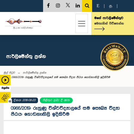
E
|
த
|
මගේ පාර්ලිමේන්තුව
මෙතැනින් පිවිසෙන්න
පාර්ලි‌මේන්තු‌ ප්‍රශ්න
මුල් පිටුව
පාර්ලි‌මේන්තු‌ ප්‍රශ්න
0966/2019: රුහුණු විශ්වවිද්‍යාලයේ සම සෞඛ්‍ය විද්‍යා පීඨය: ගොඩනැඟිලි ඉදිකිරීම
බලන්න
දිනය: 2019-08-23
පිළිතුර ලබා දී ඇත
02
0966/2019: රුහුණු විශ්වවිද්‍යාලයේ සම සෞඛ්‍ය විද්‍යා
පීඨය: ගොඩනැඟිලි ඉදිකිරීම