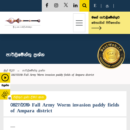
E
|
த
|
මගේ පාර්ලිමේන්තුව
මෙතැනින් පිවිසෙන්න
පාර්ලි‌මේන්තු‌ ප්‍රශ්න
මුල් පිටුව
පාර්ලි‌මේන්තු‌ ප්‍රශ්න
0827/2019: Fall Army Worm invasion paddy fields of Ampara district
බලන්න
පිළිතුර ලබා දීමට ඇත
02
0827/2019: Fall Army Worm invasion paddy fields
of Ampara district
----