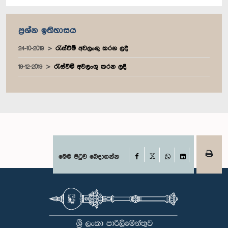
ප්‍රශ්න ඉතිහාසය
24-10-2019
රැස්වීම් අවලංගු කරන ලදී
19-12-2019
රැස්වීම් අවලංගු කරන ලදී
Facebook
මෙම පිටුව බෙදාගන්න
X
WhatsApp
LinkedIn