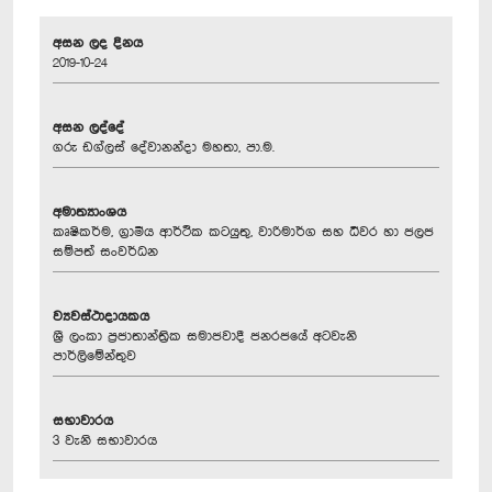
අසන ලද දිනය
2019-10-24
අසන ලද්දේ
ගරු ඩග්ලස් දේවානන්දා මහතා, පා.ම.
අමාත්‍යාංශය
කෘෂිකර්ම, ග්‍රාමීය ආර්ථික කටයුතු, වාරිමාර්ග සහ ධීවර හා ජලජ
සම්පත් සංවර්ධන
ව්‍යවස්ථාදායකය
ශ්‍රී ලංකා ප්‍රජාතාන්ත්‍රික සමාජවාදී ජනරජයේ අටවැනි
පාර්ලිමේන්තුව
සභාවාරය
3 වැනි සභාවාරය