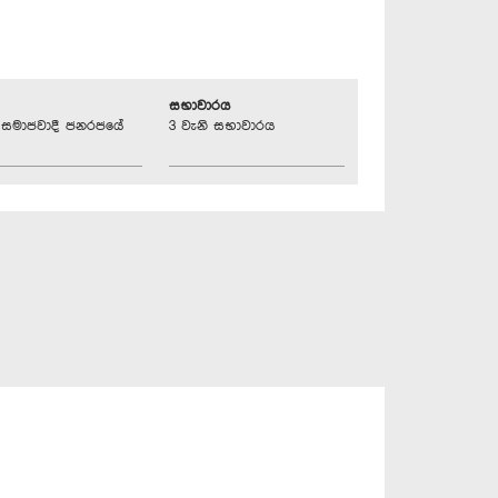
සභාවාරය
්‍රික සමාජවාදී ජනරජයේ
3 වැනි සභාවාරය