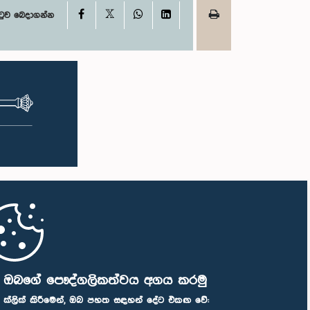
X
Facebook
WhatsApp
LinkedIn
ටුව බෙදාගන්න
ි ඔබගේ පෞද්ගලිකත්වය අගය කරමු
" ක්ලික් කිරීමෙන්, ඔබ පහත සඳහන් දේට එකඟ වේ: