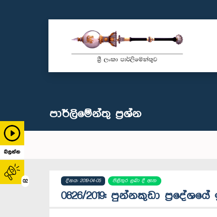
පාර්ලි‌මේන්තු‌ ප්‍රශ්න
බලන්න
දිනය: 2019-04-05
පිළිතුර ලබා දී ඇත
02
0826/2019: පුන්නකුඩා ප්‍රදේ