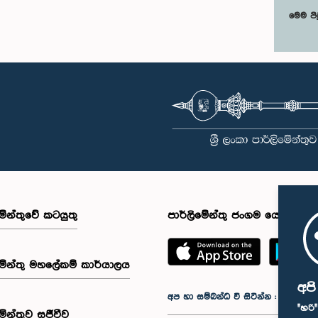
මෙම පි
මේන්තුවේ කටයුතු
පාර්ලිමේන්තු ජංගම යෙදුම
මේන්තු මහලේකම් කාර්යාලය
අප
අප හා සම්බන්ධ වී සිටින්න :
"හරි
මේන්තුව සජීවීව