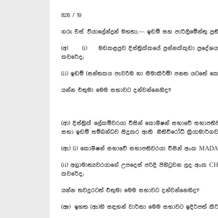
826 / 19
ගරු එස්. වියාලේන්ද්‍රන් මහතා,— ඉඩම් සහ පාර්ලිමේන්තු ප
(අ) (i) මඩකළපුව දිස්ත්‍රික්කයේ පුන්නක්කුඩා ප්‍රද
කවරේද;
(ii) ඉඩම් (සන්තකය පැවරීම හා සීමාකිරීම්) පනත යටතේ ක
යන්න එතුමා මෙම සභාවට දන්වන්නෙහිද?
(ආ) දිස්ත්‍රික් ලේකම්වරයා විසින් කොමිෂන් සභාවේ සභාප
සභා ඉඩම් සම්බන්ධව සිදුකර ඇති නීතිවිරෝධී ක්‍රියාමා
(ඇ) (i) කොමිෂන් සභාවේ සභාපතිවරයා විසින් අංක MADA/7
(ii) අග්‍රාමාත්‍යවරයාගේ උපදෙස් පරිදි පිහිටුවන ලද අංක
කවරේද;
යන්න තවදුරටත් එතුමා මෙම සභාවට දන්වන්නෙහිද?
(ඈ) ඉහත (ඇ)හි සඳහන් වාර්තා මෙම සභාවට ඉදිරිපත් කිර