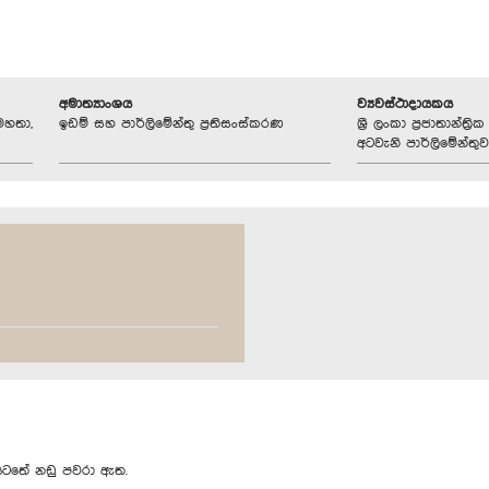
අමාත්‍යාංශය
ව්‍යවස්ථාදායකය
 මහතා,
ඉඩම් සහ පාර්ලිමේන්තු ප්‍රතිසංස්කරණ
ශ්‍රී ලංකා ප්‍රජාතාන්ත
අටවැනි පාර්ලිමේන්තුව
ටතේ නඩු පවරා ඇත.