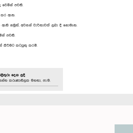
වෙමින් පවතී.
ු කර ඇත.
 ඇති නමුත්, අවසන් වාර්තාවක් ලබා දී නොමැත.
න් පවතී.
් කිරීමට කටයුතු කරමි.
පිළිතුරු දෙන ලදී
න්ත කරුණාතිලක මහතා, පා.ම.