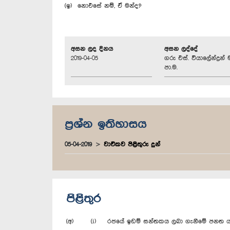
(ඉ) නොඑසේ නම්, ඒ මන්ද?
අසන ලද දිනය
අසන ලද්දේ
2019-04-05
ගරු එස්. වියාලේන්ද්‍රන්
පා.ම.
ප්‍රශ්න ඉතිහාසය
05-04-2019
වාචිකව පිළිතුරු දුන්
පිළිතුර
(අ) (i) රජයේ ඉඩම් සන්තකය ලබා ගැනීමේ පනත ය