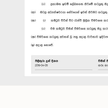
(ii) ප්‍රකාශිත ඉඩම් ලේඛනගත කිරීමේ කටයුතු සිදු 
(ආ) හිටපු අධ්‍යක්ෂවරයා සේවයෙන් ඉවත් කිරීමට කටයුත
(ඇ) (i) කමිටුව විටින් විට රැස්වී මූලික විමර්ශන කර
(ii) එම කමිටුව විසින් විමර්ශන කටයුතු සිදු කරමි
(ඈ) විමර්ශන කටයුතු අවසන් වූ පසු අදාළ වාර්තාව ඉදිරිපත
(ඉ) අදාළ නොවේ.
පිළිතුරු දුන් දිනය
විසින් 
2019-04-05
ගරු ගය