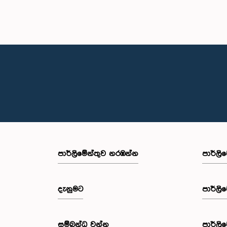
පාර්ලි‌මේන්තුව නරඹන්න
පාර්ලි
දැනුමට
පාර්ලි
සම්බන්ධ වන්න
පාර්ලි