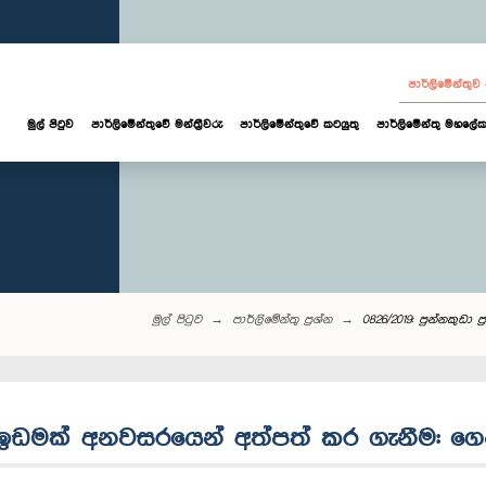
පාර්ලි‌මේන්තු
මුල් පිටුව
පාර්ලි‌මේන්තුවේ මන්ත්‍රීවරු
පාර්ලිමේන්තුවේ කටයුතු
පාර්ලිමේන්තු මහලේක
මුල් පිටුව
පාර්ලි‌මේන්තු‌ ප්‍රශ්න
0826/2019: පුන්නකුඩ
ශයේ ඉඩමක් අනවසරයෙන් අත්පත් කර ගැනීම: 