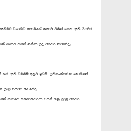
 ගැනීමට එරෙහිව කොමිෂන් සභාව විසින් ගෙන ඇති පියවර
මිෂන් සභාව විසින් ගන්නා ලද පියවර කවරේද;
න් කර ඇති විමසීම් අනුව ඉඩම් ප්‍රතිසංස්කරණ කොමිෂන්
නු ලැබූ පියවර කවරේද;
ොමිෂන් සභාවේ සභාපතිවරයා විසින් ගනු ලැබූ පියවර