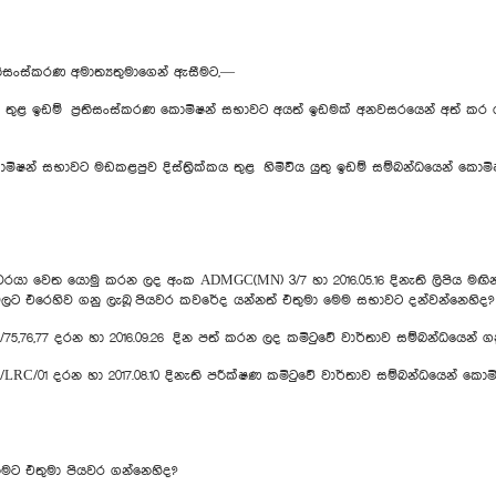
්‍රතිසංස්කරණ අමාත්‍යතුමාගෙන් ඇසීමට,—
ේශය තුළ ඉඩම් ප්‍රතිසංස්කරණ කොමිෂන් සභාවට අයත් ඉඩමක් අනවසරයෙන් අත් කර
ොමිෂන් සභාවට මඩකළපුව දිස්ත්‍රික්කය තුළ හිමිවිය යුතු ඉඩම් සම්බන්ධයෙන් කො
තිවරයා වෙත යොමු කරන ලද අංක ADMGC(MN) 3/7 හා 2016.05.16 දිනැති ලිපිය මඟි
ර්ගවලට එරෙහිව ගනු ලැබූ පියවර කවරේද යන්නත් එතුමා මෙම සභාවට දන්වන්නෙහිද?
5,76,77 දරන හා 2016.09.26 දින පත් කරන ලද කමිටුවේ වාර්තාව සම්බන්ධයෙන් ග
 CH/LRC/01 දරන හා 2017.08.10 දිනැති පරීක්ෂණ කමිටුවේ වාර්තාව සම්බන්ධයෙන් ක
ිමට එතුමා පියවර ගන්නෙහිද?