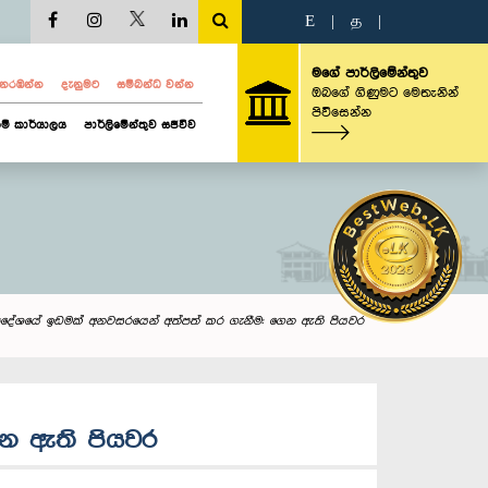
E
|
த
|
මගේ පාර්ලිමේන්තුව
ව නරඹන්න
දැනුමට
සම්බන්ධ වන්න
ඔබගේ ගිණුමට මෙතැනින්
පිවිසෙන්න
ම් කාර්යාලය
පාර්ලිමේන්තුව සජීවීව
ා ප්‍රදේශයේ ඉඩමක් අනවසරයෙන් අත්පත් කර ගැනීම: ගෙන ඇති පියවර
ගෙන ඇති පියවර