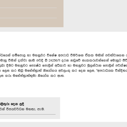
්බන්ධයෙන් ගම්පොල හා මහනුවර විශේෂ අපරාධ විමර්ශන ඒකක මඟින් පවත්වාගෙන ය
ඇත.මොහු විසින් දක්වා ඇති පරිදි බී 24256/11 දරන නඩුවේ සැකකරුවන්ගෙන් මොහ
දීමට මහනුවර ජ්‍යෙෂ්ඨ පොලිස් අධිකාරි හා මහනුවර මූලස්ථාන පොලිස් පරීක්ෂක 
ලෙස කර තිබූ මහේස්ත්‍රාත් නියෝගය අවලංගු කර දෙන ලෙස, "අපරාධයක වින්ද
ස ගරු මහේස්ත්‍රාත්තුමා නියෝග කර ඇත.
පිළිතුරු දෙන ලදී
වන් විජයවර්ධන මහතා, පා.ම.