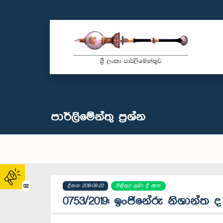
පාර්ලි‌මේන්තු‌ ප්‍රශ්න
දිනය: 2019-08-22
පිළිතුර ලබා දී ඇත
02
0753/2019: ඉංජිනේරු නිශාන්ත