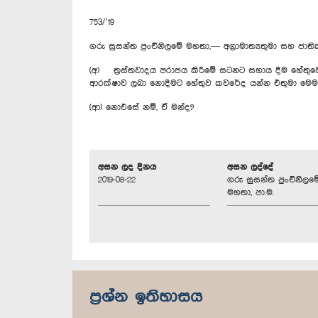
753/’19
ගරු සුසන්ත පුංචිනිලමේ මහතා,— අග්‍රාමාත්‍යතුමා සහ ජාත
(අ) ත්‍රස්තවාදය පරාජය කිරීමේ සටනට සහාය දීම හේතුව
ආරක්ෂාව ලබා නොදීමට හේතුව කවරේද යන්න එතුමා මෙම
(ආ) නොඑසේ නම්, ඒ මන්ද?
අසන ලද දිනය
අසන ලද්දේ
2019-08-22
ගරු සුසන්ත පුංචිනිලම
මහතා, පා.ම.
ප්‍රශ්න ඉතිහාසය