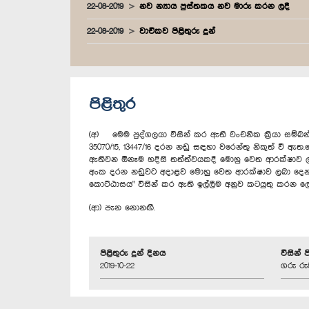
22-08-2019
නව න්‍යාය පුස්තකය නව මාරු කරන ලදී
22-08-2019
වාචිකව පිළිතුරු දුන්
පිළිතුර
(අ) මෙම පුද්ගලයා විසින් කර ඇති වංචනික ක්‍රියා සම
35070/15, 13447/16 දරන නඩු සඳහා වරෙන්තු නිකුත් වී 
ඇතිවන ඕනෑම හදිසි තත්ත්වයකදී මොහු වෙත ආරක්ෂාව ලබා 
අංක දරන නඩුවට අදාළව මොහු වෙත ආරක්ෂාව ලබා දෙන 
කොට්ඨාසය" විසින් කර ඇති ඉල්ලීම අනුව කටයුතු කරන ලෙ
(ආ) පැන නොනඟී.
පිළිතුරු දුන් දිනය
විසින් 
2019-10-22
ගරු රු