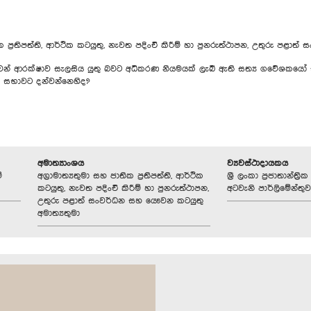
ික ප්‍රතිපත්ති, ආර්ථික කටයුතු, නැවත පදිංචි කිරීම් හා පුනරුත්ථාපන, උතුරු ප
ෙන් ආරක්ෂාව සැලසිය යුතු බවට අධිකරණ නියමයක් ලැබී ඇති සත්‍ය ගවේශකයෝ ස
 සභාවට දන්වන්නෙහිද?
අමාත්‍යාංශය
ව්‍යවස්ථාදායකය
ේ
අග්‍රාමාත්‍යතුමා සහ ජාතික ප්‍රතිපත්ති, ආර්ථික
ශ්‍රී ලංකා ප්‍රජාතාන්ත
කටයුතු, නැවත පදිංචි කිරීම් හා පුනරුත්ථාපන,
අටවැනි පාර්ලිමේන්තුව
උතුරු පළාත් සංවර්ධන සහ යෞවන කටයුතු
අමාත්‍යතුමා