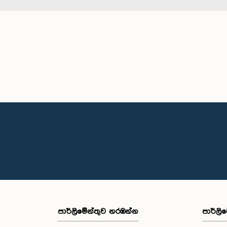
පාර්ලි‌මේන්තුව නරඹන්න
පාර්ලි