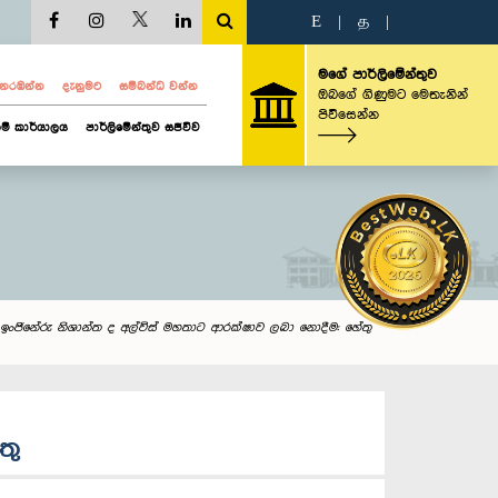
E
|
த
|
මගේ පාර්ලිමේන්තුව
ව නරඹන්න
දැනුමට
සම්බන්ධ වන්න
ඔබගේ ගිණුමට මෙතැනින්
පිවිසෙන්න
ම් කාර්යාලය
පාර්ලිමේන්තුව සජීවීව
: ඉංජිනේරු නිශාන්ත ද අල්විස් මහතාට ආරක්ෂාව ලබා නොදීම: හේතු
තු