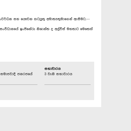
ළාත් සංවර්ධන සහ යෞවන කටයුතු අමාත්‍යතුමාගෙන් ඇසීමට,—
ංවිධානයේ ඉංජිනේරු නිශාන්ත ද අල්විස් මහතාට මෙතෙක්
සභාවාරය
්‍රික සමාජවාදී ජනරජයේ
3 වැනි සභාවාරය