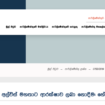
පාර්ලි‌මේන්තු
මුල් පිටුව
පාර්ලි‌මේන්තුවේ මන්ත්‍රීවරු
පාර්ලිමේන්තුවේ කටයුතු
පාර්ලිමේන්තු මහලේක
මුල් පිටුව
පාර්ලි‌මේන්තු‌ ප්‍රශ්න
0753/2019
 ද අල්විස් මහතාට ආරක්ෂාව ලබා නොදීම: හේ