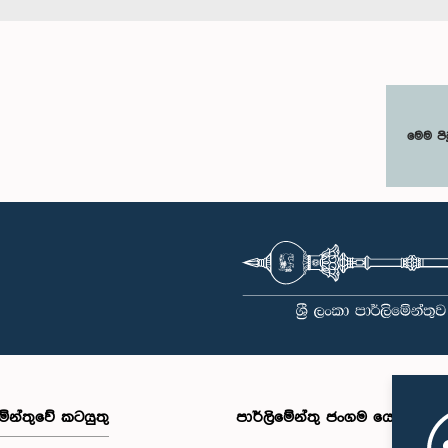
මෙම පි
මේන්තුවේ කටයුතු
පාර්ලිමේන්තු ජංගම යෙදුම