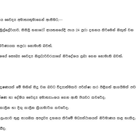
ීය වෛද්‍ය අමාත්‍යතුමාගෙන් ඇසීමට,—
මුල්ලේරියාව, සිසිලි හනා‍රෝ ආයතනයේදී පැය 24 පුරා දහනය කිරීමෙන් නිකුත් ව
නිර්ණායක සපුරා නොමැති බවත්;
්‍රදේශයේ සෞඛ්‍ය වෛද්‍ය නිලධාරිවරයාගේ නිර්දේශය ලබා ගෙන නොමැති බවත්;
දූෂණයක් මේ මඟින් සිදු වන බවට විද්‍යාත්මකව පරීක්ෂා කර පිළිගත් ඇගයීමක් පව
 පෝෂණ හා දේශීය වෛද්‍ය අමාත්‍යාංශය ගෙන ඇති පියවර කවරේද;
ලීන හා දිගු කාලීන ක්‍රියාමාර්ග කවරේද;
 ලංකාව තුළ සායනික අපද්‍රව්‍ය දහනය කිරීමේ මධ්‍යස්ථානයක් නිර්මාණය කළ හැකිද;
ේද;