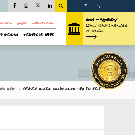
E
|
த
|
මගේ පාර්ලිමේන්තුව
ව නරඹන්න
දැනුමට
සම්බන්ධ වන්න
ඔබගේ ගිණුමට මෙතැනින්
පිවිසෙන්න
ම් කාර්යාලය
පාර්ලිමේන්තුව සජීවීව
්තු‌ ප්‍රශ්න
0505/2019: සායනික අපද්‍රව්‍ය දහනය : සිදු වන පීඩාව