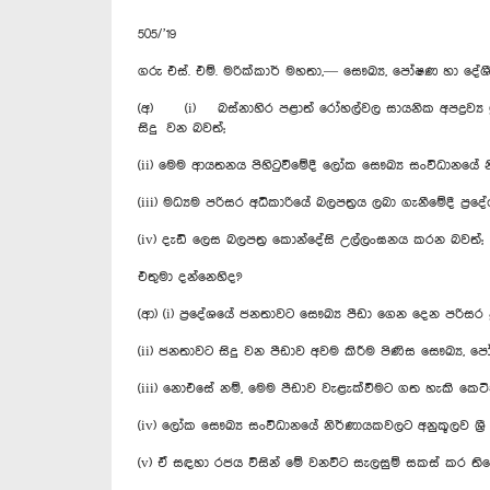
505/’19
ගරු එස්. එම්. මරික්කාර් මහතා,— සෞඛ්‍ය, පෝෂණ හා දේශ
(අ) (i) බස්නාහිර පළාත් රෝහල්වල සායනික අපද්‍රව්‍ය 
සිදු වන බවත්;
(ii) මෙම ආයතනය පිහිටුවීමේදී ලෝක සෞඛ්‍ය සංවිධානයේ 
(iii) මධ්‍යම පරිසර අධිකාරියේ බලපත්‍රය ලබා ගැනීමේදී ප
(iv) දැඩි ලෙස බලපත්‍ර කොන්දේසි උල්ලංඝනය කරන බවත්;
එතුමා දන්නෙහිද?
(ආ) (i) ප්‍රදේශයේ ජනතාවට සෞඛ්‍ය පීඩා ගෙන දෙන පරිසර 
(ii) ජනතාවට සිදු වන පීඩාව අවම කිරීම පිණිස සෞඛ්‍ය,
(iii) නොඑසේ නම්, මෙම පීඩාව වැළැක්වීමට ගත හැකි කෙටිකා
(iv) ලෝක සෞඛ්‍ය සංවිධානයේ නිර්ණායකවලට අනුකූලව ශ්‍රී
(v) ඒ සඳහා රජය විසින් මේ වනවිට සැලසුම් සකස් කර තිබ