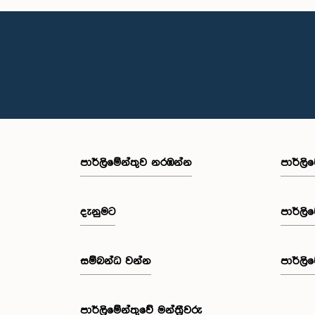
පාර්ලි‌මේන්තුව නරඹන්න
පාර්ලි
දැනුමට
පාර්ලි
සම්බන්ධ වන්න
පාර්ලි
පාර්ලි‌මේන්තුවේ මන්ත්‍රීවරු