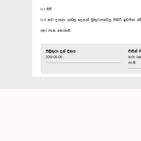
(v) ඔව්.
(vi) නව දාහක යන්ත්‍ර දෙකක් මුතුරාජවෙල පිහිටි ඉඩමක
(ඇ) පැන නොනඟී.
පිළිතුරු දුන් දිනය
විසින් 
2019-06-06
ගරු (ව
පා.ම.