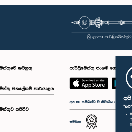
මේන්තුවේ කටයුතු
පාර්ලිමේන්තු ජංගම යෙදුම
මේන්තු මහලේකම් කාර්යාලය
අප
අප හා සම්බන්ධ වී සිටින්න :
"හරි
මේන්තුව සජීවීව
ස
අ
සම්මාන
න