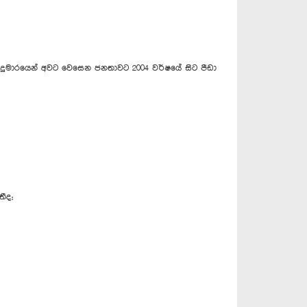
න දුමාරයෙන් අවට වෙසෙන ජනතාවට 2004 වර්ෂයේ සිට පීඩා
තීද;