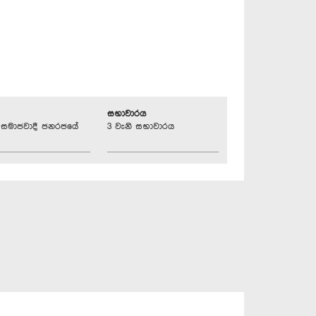
සභාවාරය
්‍රික සමාජවාදී ජනරජයේ
3 වැනි සභාවාරය