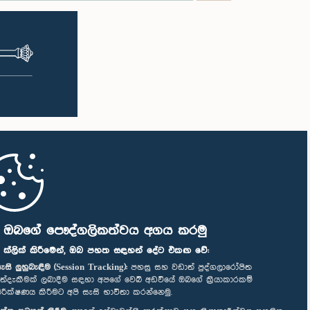
ි ඔබගේ පෞද්ගලිකත්වය අගය කරමු
" ක්ලික් කිරීමෙන්, ඔබ පහත සඳහන් දේට එකඟ වේ:
ැසි ලුහුබැඳීම (Session Tracking):
පහසු සහ වඩාත් පුද්ගලාරෝපිත
ත්දැකීමක් ලබාදීම සඳහා අපගේ වෙබ් අඩවියේ ඔබගේ ක්‍රියාකාරකම්
ිරීක්ෂණය කිරීමට අපි සැසි භාවිතා කරන්නෙමු.