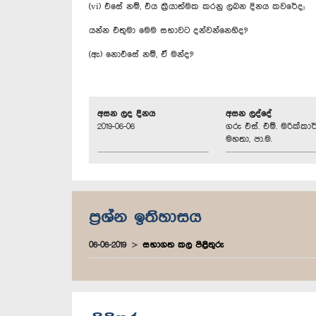
(vi) එසේ නම්, එය ක්‍රියාත්මක කරනු ලබන දිනය කවරේද;
යන්න එතුමා මෙම සභාවට දන්වන්නෙහිද?
(ඇ) නොඑසේ නම්, ඒ මන්ද?
අසන ලද දිනය
අසන ලද්දේ
2019-06-06
ගරු එස්. එම්. මරික්කාර
මහතා, පා.ම.
ප්‍රශ්න ඉතිහාසය
06-06-2019
සභාගත කල පිළිතුරු