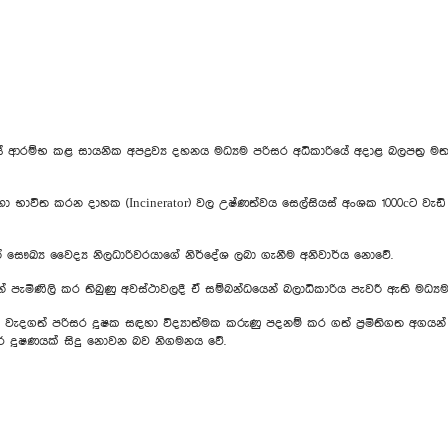
්භ කළ සායනික අපද්‍රව්‍ය දහනය මධ්‍යම පරිසර අධිකාරියේ අදාළ බලපත්‍ර මත ක්‍
ිත කරන දාහක (Incinerator) වල උෂ්ණත්වය සෙල්සියස් අංශක 1000cට වැඩි වි
සින් සෞඛ්‍ය වෛද්‍ය නිලධාරිවරයාගේ නිර්දේශ ලබා ගැනීම අනිවාර්ය නොවේ.
 පැමිණිලි කර තිබුණු අවස්ථාවලදී ඒ සම්බන්ධයෙන් බලාධිකාරිය පැවරී ඇති මධ්‍ය
ත් වැදගත් පරිසර දූෂක සඳහා විද්‍යාත්මක කරුණු පදනම් කර ගත් ප්‍රමිතිගත අගයන්
ිසර දූෂණයක් සිදු නොවන බව නිගමනය වේ.