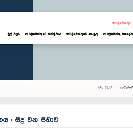
පාර්ලි‌මේන්තු
මුල් පිටුව
පාර්ලි‌මේන්තුවේ මන්ත්‍රීවරු
පාර්ලිමේන්තුවේ කටයුතු
පාර්ලිමේන්තු මහලේක
මුල් පිටුව
පාර්ලි‌මේන
හනය : සිදු වන පීඩාව