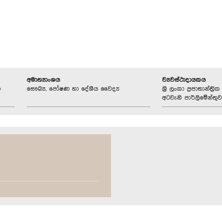
අමාත්‍යාංශය
ව්‍යවස්ථාදායකය
්
සෞඛ්‍ය, පෝෂණ හා දේශීය වෛද්‍ය
ශ්‍රී ලංකා ප්‍රජාතාන්ත
අටවැනි පාර්ලිමේන්තුව