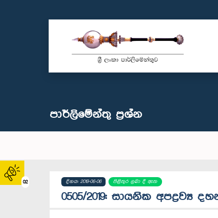
පාර්ලි‌මේන්තු‌ ප්‍රශ්න
දිනය: 2019-06-06
පිළිතුර ලබා දී ඇත
02
0505/2019: සායනික අපද්‍රව්‍ය ද