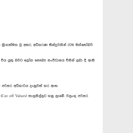
රියාත්මක වූ අතර, අධිකරණ තීන්දුවකින් 2018 ඔක්තෝබර්
ය යුතු බවට ලෝක සෞඛ්‍ය සංවිධානය විසින් ලබා දී ඇති
ම පරිසර අධිකාරිය දැනුවත් කර ඇත.
 (Cut off Values) සැලකිල්ලට ගනු ලැබේ. වලංගු පරිසර