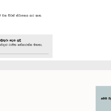
 මේ වන විටත් ස්ථාපනය කර ඇත.
පිළිතුරු දෙන ලදී
ෛද්‍ය) රාජිත සේනාරත්න මහතා,
මෙම පි