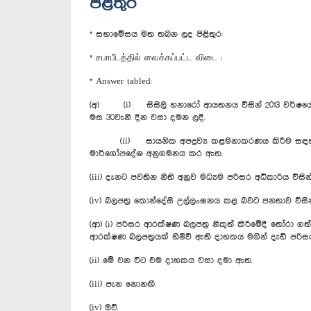
පිළිතුර
* සභාමේසය මත තබන ලද පිළිතුර:
* சபாபீடத்தில் வைக்கப்பட்ட விடை :
* Answer tabled:
(අ) (i) සිසිලි හනාරෝ ආයතනය විසින් 2013 වර්ෂයේ ආරම
මස 30වැනි දින වසා දමන ලදී.
(ii) සායනික අපද්‍රව්‍ය කළමනාකරණය කිරීම සඳහා භාව
මාර්ගෝපදේශ අනුගමනය කර ඇත.
(iii) දැනට පවතින නීති අනුව මධ්‍යම පරිසර අධිකාරිය වි
(iv) බලපත්‍ර කොන්දේසි උල්ලංඝනය කළ බවට ජනතාව විසින්
(ආ) (i) පරිසර ආරක්ෂණ බලපත්‍ර නිකුත් කිරීමේදී තෝරා ග
ආරක්ෂණ බලපත්‍රයක් හිමිවී ඇති දාහකය මගින් දැඩි පර
(ii) මේ වන විට එම දාහකය වසා දමා ඇත.
(iii) පැන නොනඟී.
(iv) ඔව්.