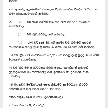
486/’19
ගරු ආනන්ද අලුත්ගමගේ මහතා,— විදුලි සංදේශ, වි‍දේශ රැකියා සහ
ක්‍රීඩා අමාත්‍යතුමාගෙන් ඇසීමට,—
(අ) (i) මහනුවර දිස්ත්‍රික්කය තුළ ඇති ක්‍රීඩාපිටි සංඛ්‍යාව
කොපමණද;
(ii) එම ක්‍රීඩාපිටිවල නම් කවරේද;
(iii) 2010 වර්ෂයේ සිට මේ දක්වා එම ක්‍රීඩාපිටි අතරින්
සංවර්ධනය කරනු ලැබූ ක්‍රීඩාපිටි සංඛ්‍යාව හා ඒවායේ නම් කවරේද;
(iv) එම ක්‍රීඩාපිටි සංවර්ධනය සඳහා වැය කරනු ලැබූ මුදල වෙන් වෙන්
වශයෙන් කොපමණද;
(v) එම ක්‍රීඩාපිටි සංවර්ධනය කිරීම සඳහා කොන්ත්‍රාත් ලබාගත්
පුද්ගලයන්ගේ හා ආයතනවල නම්, ලිපිනයන් හා දුරකථන අංක
කවරේද;
(vi) මහනුවර දිස්ත්‍රික්කයේ සෙසු ක්‍රීඩාපිටි සංවර්ධනය කිරීමට
අමාත්‍යාංශය ගනු ලබන පියවර කවරේද;
යන්න එතුමා මෙම සභාවට දන්වන්නෙහිද?
(ආ) නොඑසේ නම්, ඒ මන්ද?