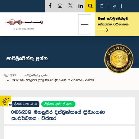
E
|
த
|
මගේ පාර්ලිමේන්තුව
මෙතැනින් පිවිසෙන්න
පාර්ලි‌මේන්තු‌ ප්‍රශ්න
මුල් පිටුව
පාර්ලි‌මේන්තු‌ ප්‍රශ්න
0486/2019: මහනුවර දිස්ත්‍රික්කයේ ක්‍රීඩාංගණ සංවර්ධනය : විස්තර
දිනය: 2019-03-08
පිළිතුර ලබා දී ඇත
02
0486/2019: මහනුවර දිස්ත්‍රික්කයේ ක්‍රීඩාංගණ
සංවර්ධනය : විස්තර