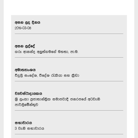
අසන ලද දිනය
2019-03-08
අසන ලද්දේ
ගරු ආනන්ද අලුත්ගමගේ මහතා, පා.ම.
අමාත්‍යාංශය
විදුලි සංදේශ, වි‍දේශ රැකියා සහ ක්‍රීඩා
ව්‍යවස්ථාදායකය
ශ්‍රී ලංකා ප්‍රජාතාන්ත්‍රික සමාජවාදී ජනරජයේ අටවැනි
පාර්ලිමේන්තුව
සභාවාරය
3 වැනි සභාවාරය