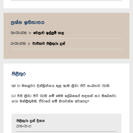
ප්‍රශ්න ඉතිහාසය
08-03-2019
වෙලාව ඉල්ලුම් කල
21-05-2019
වාචිකව පිළිතුරු දුන්
පිළිතුර
(අ) (i) මහනුවර දිස්ත්‍රික්කය තුළ ඇති ක්‍රීඩා පිටි සංඛ්‍යාව 132කි.
(ii) එම ක්‍රීඩා පිටි 132හි නම් මෙම ලේඛනයේ සඳහන් කර තිබෙනවා.
ගරු මන්ත්‍රීතුමනි, ඒවායේ නම් කියවන්න අවශ්‍යද?
පිළිතුරු දුන් දිනය
2019-05-21