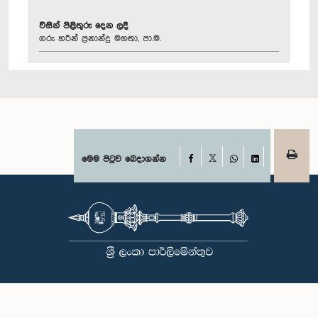
විසින් පිළිතුරු දෙන ලදී
ගරු හරීන් ප්‍රනාන්දු මහතා, පා.ම.
Facebook
මෙම පිටුව බෙදාගන්න
X
WhatsApp
LinkedIn