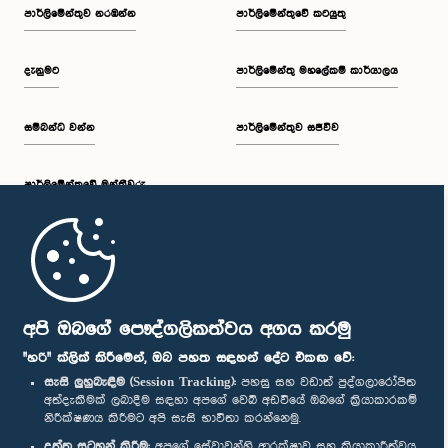
පාර්ලි‌මේන්තුව නරඹන්න
පාර්ලිමේන්තුවේ කටයුතු
දැනුමට
පාර්ලිමේන්තු මහලේකම් කාර්යාලය
සම්බන්ධ වන්න
පාර්ලිමේන්තුව සජීවීව
පාර්ලි‌මේන්තුවේ මන්ත්‍රීවරු
මුල් පිටුව
පාර්ලිමේන්තු ජංගම යෙදුම
අපි ඔබගේ පෞද්ගලිකත්වය අගය කරමු
"හරි" ක්ලික් කිරීමෙන්, ඔබ පහත සඳහන් දේට එකඟ වේ:
සැසි ලුහුබැඳීම (Session Tracking):
පහසු සහ වඩාත් පුද්ගලාරෝපිත
අත්දැකීමක් ලබාදීම සඳහා අපගේ වෙබ් අඩවියේ ඔබගේ ක්‍රියාකාරකම්
නිරීක්ෂණය කිරීමට අපි සැසි භාවිතා කරන්නෙමු.
අප හා සම්බන්ධ වී සිටින්න :
දත්ත සටහන් කිරීම:
අපගේ සේවාවන්හි ආරක්ෂාව සහ ක්‍රියාකාරීත්වය