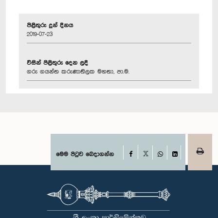
පිළිතුරු දුන් දිනය
2019-07-23
විසින් පිළිතුරු දෙන ලදී
ගරු ගයන්ත කරුණාතිලක මහතා, පා.ම.
Facebook
මෙම පිටුව බෙදාගන්න
X
WhatsApp
LinkedIn