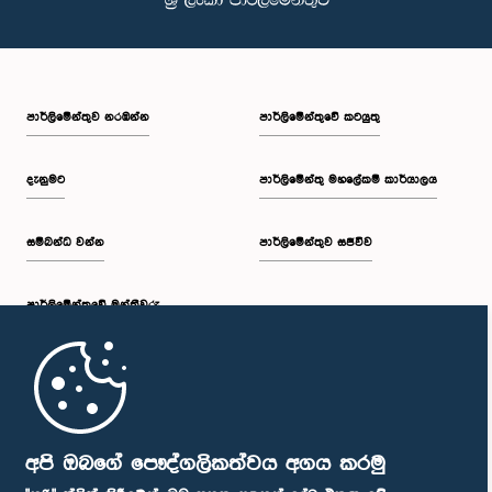
පාර්ලි‌මේන්තුව නරඹන්න
පාර්ලිමේන්තුවේ කටයුතු
දැනුමට
පාර්ලිමේන්තු මහලේකම් කාර්යාලය
සම්බන්ධ වන්න
පාර්ලිමේන්තුව සජීවීව
පාර්ලි‌මේන්තුවේ මන්ත්‍රීවරු
මුල් පිටුව
පාර්ලිමේන්තු ජංගම යෙදුම
අපි ඔබගේ පෞද්ගලිකත්වය අගය කරමු