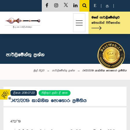
E
|
த
|
මගේ පාර්ලිමේන්තුව
මෙතැනින් පිවිසෙන්න
පාර්ලි‌මේන්තු‌ ප්‍රශ්න
මුල් පිටුව
පාර්ලි‌මේන්තු‌ ප්‍රශ්න
0472/2019: කාබනික පොහොර: ප්‍රමිතිය
දිනය: 2019-07-23
පිළිතුර ලබා දී ඇත
02
0472/2019: කාබනික පොහොර: ප්‍රමිතිය
472/’19