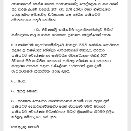
පරිමාණයෙන් මෙන්ම මධ්‍යම පරිමාණයෙන්ද පෞද්ගලික අංශය විසින්
සිදු කරනු ලැබේ. එහෙත්, 2014 සිට 2016 දක්වා එසේ නිෂ්පාදනය
කරනු ලබන ප්‍රමාණවල වාර්තාගත කළ ලේඛන කෘෂිකර්ම
අමාත්‍යාංශය සතුව නොමැත.
2017 වර්ෂයේදී කෘෂිකර්ම දෙපාර්තමේන්තුව මඟින්
නිෂ්පාදනය කළ කාබනික පොහොර ප්‍රමාණය මෙට්‍රික්ටොන් 285කි.
(iii) කෘෂිකර්ම දෙපාර්තමේන්තුවේ මාකඳුර පිහිටි කාබනික ගොවිතැන
සඳහා වූ විශිෂ්ටතා කේන්ද්‍රය -වර්තමානයේ මාකඳුර, තිරසාර
කෘෂිකර්ම පර්යේෂණ හා සංවර්ධන මධ්‍යස්ථානය- මඟින් 2017
වර්ෂයේ සිට කාබනික පොහොර සාම්පල පරීක්ෂා කර පොහොර
නිපදවන ආයතන සඳහා විශ්ලේෂණ වාර්තාවක් ලබා දීමේ
වැඩසටහනක් ක්‍රියාත්මක කරනු ලබයි.
(iv) නැත.
(v) අදාළ නොවේ.
(vi) කාබනික පොහොර සහතිකකරණය කිරීමේ වැඩ පිළිවෙළක්
කෘෂිකර්ම දෙපාර්තමේන්තුවට අයත් මාකඳුරේ පිහිටි තිරසාර
කෘෂිකර්ම පර්යේෂණ මධ්‍යස්ථානය මඟින් ක්‍රියාත්මක කිරීමට මූලික
කටයුතු සම්පාදනය කර ඇත.
(ආ) අදාළ නොවේ.