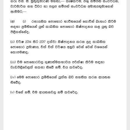
ගරු එස්. සී. මුතුකුමාරණ මහතා,— කෘෂිකර්ම, පශු සම්පත් සංවර්ධන,
වාරිමාර්ග සහ ධීවර හා ජලජ සම්පත් සංවර්ධන අමාත්‍යතුමාගෙන්
ඇසීමට,—
(අ) (​i) රසායනික පොහොර භාවිතයෙන් ගොවීන් බැහැර කිරීම
සඳහා ප්‍රමිතියෙන් යුත් කාබනික පොහොර නිෂ්පාදනය කළ යුතු බව
පිළිගන්නේද;
(ii) වර්ෂ 2014 සිට 2017 දක්වා නිෂ්පාදනය කරන ලද කාබනික
පො‍හොර ප්‍රමාණය, එක් එක් වර්ෂය අනුව වෙන් වෙන් වශයෙන්
කොපමණද;
(​iii) එම පොහොරවල ගුණාත්මකභාවය පරීක්ෂා කිරීම සඳහා
වැඩපිළිවෙළක් සකසා තිබේ නම්, එය කවරේද;
(iv) මෙම පොහොර ප්‍රමිතියෙන් යුක්ත බව සහතික කරන ආයතන
තිබේද;
(v) එසේ නම්, එම ආයතනවල නම් කවරේද;