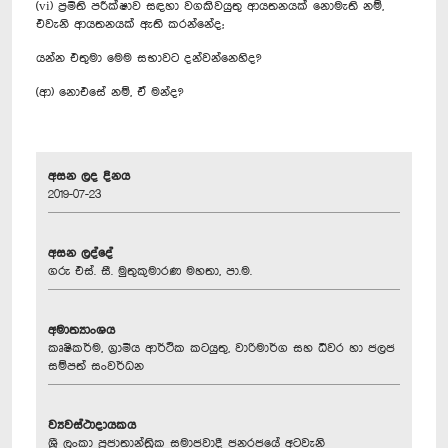
(vi) ප්‍රමිති පරීක්ෂාව සඳහා වගකිවයුතු ආයතනයක් නොමැති නම්,
එවැනි ආයතනයක් ඇති කරන්නේද;
යන්න එතුමා මෙම සභාවට දන්වන්නෙහිද?
(ආ) නොඑසේ නම්, ඒ මන්ද?
අසන ලද දිනය
2019-07-23
අසන ලද්දේ
ගරු එස්. සී. මුතුකුමාරණ මහතා, පා.ම.
අමාත්‍යාංශය
කෘෂිකර්ම, ග්‍රාමීය ආර්ථික කටයුතු, වාරිමාර්ග සහ ධීවර හා ජලජ
සම්පත් සංවර්ධන
ව්‍යවස්ථාදායකය
ශ්‍රී ලංකා ප්‍රජාතාන්ත්‍රික සමාජවාදී ජනරජයේ අටවැනි