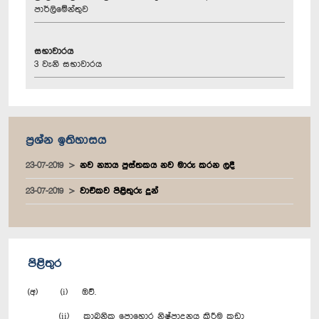
පාර්ලිමේන්තුව
සභාවාරය
3 වැනි සභාවාරය
ප්‍රශ්න ඉතිහාසය
23-07-2019
නව න්‍යාය පුස්තකය නව මාරු කරන ලදී
23-07-2019
වාචිකව පිළිතුරු දුන්
පිළිතුර
(අ) (i) ඔව්.
(ii) කාබනික පොහොර නිෂ්පාදනය කිරීම කුඩා