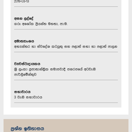
2019-03-13
අසන ලද්දේ
ගරු අශෝක ප්‍රියන්ත මහතා, පා.ම.
අමාත්‍යාංශය
අභ්‍යන්තර හා ස්වදේශ කටයුතු සහ පළාත් සභා හා පළාත් පාලන
ව්‍යවස්ථාදායකය
ශ්‍රී ලංකා ප්‍රජාතාන්ත්‍රික සමාජවාදී ජනරජයේ අටවැනි
පාර්ලිමේන්තුව
සභාවාරය
3 වැනි සභාවාරය
ප්‍රශ්න ඉතිහාසය