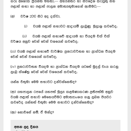
ගරු අශෝක ප්‍රියන්ත මහතා,— අභ්‍යන්තර හා ස්වදේශ කටයුතු සහ
පළාත් සභා හා පළාත් පාලන අමාත්‍යතුමාගෙන් ඇසීමට,—
(අ) වර්ෂ 2010 සිට අද දක්වා,
(i) වයඹ පළාත් සභාවට ආදායම් ලැබුණු මූලාශ්‍ර කවරේද;
(ii) වයඹ පළාත් සභාවේ ආදායම හා වියදම එක් එක්
වර්ෂය අනුව වෙන් වෙන් වශයෙන් කවරේද;
(iii) වයඹ පළාත් සභාවේ වාර්ෂික පුනරාවර්තන හා ප්‍රාග්ධන වියදම
වෙන් වෙන් වශයෙන් කවරේද;
(iv) පුනරාවර්තන වියදම හා ප්‍රාග්ධන වියදම යටතේ මුදල් වැය කරනු
ලැබූ ක්ෂේත්‍ර වෙන් වෙන් වශයෙන් කවරේද;
යන්න එතුමා මෙම සභාවට දන්වන්නෙහිද?
(ආ) යහපාලන රජයේ යහපත් මූල්‍ය කළමණාකරණ ප්‍රතිපත්ති අනුව
වයඹ පළාත් සභාව මෙහෙයවීමට අමාත්‍යාංශය ගනු ලබන පියවර
කවරේද යන්නත් එතුමා මෙම සභාවට දන්වන්නෙහිද?
(ඇ) නොඑසේ නම්, ඒ මන්ද?
අසන ලද දිනය