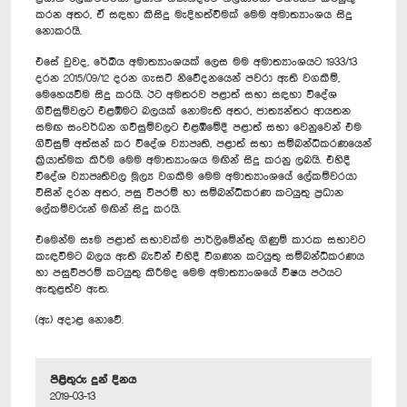
කරන අතර, ඒ සඳහා කිසිදු මැදිහත්වීමක් මෙම අමාත්‍යාංශය සිදු
නොකරයි.
එසේ වුවද, රේඛීය අමාත්‍යාංශයක් ලෙස මම අමාත්‍යාංශයට 1933/13
දරන 2015/09/12 දරන ගැසට් නිවේදනයෙන් පවරා ඇති වගකීම්,
මෙහෙයවීම සිදු කරයි. ඊට අමතරව පළාත් සභා සඳහා විදේශ
ගිවිසුම්වලට එළඹීමට බලයක් නොමැති අතර, ජාත්‍යන්තර ආයතන
සමඟ සංවර්ධන ගවිසුම්වලට එළඹීමේදී පළාත් සභා වෙනුවෙන් එම
ගිවිසුම් අත්සන් කර විදේශ ව්‍යාපෘති, පළාත් සභා සම්බන්ධීකරණයෙන්
ක්‍රියාත්මක කිරීම මෙම අමාත්‍යාංශය මඟින් සිදු කරනු ලබයි. එහිදී
විදේශ ව්‍යාපෘතිවල මූල්‍ය වගකීම මෙම අමාත්‍යාංශයේ ලේකම්වරයා
විසින් දරන අතර, පසු විපරම් හා සම්බන්ධීකරණ කටයුතු ප්‍රධාන
ලේකම්වරුන් මඟින් සිදු කරයි.
එමෙන්ම සෑම පළාත් සභාවක්ම පාර්ලිමේන්තු ගිණුම් කාරක සභාවට
කැඳවීමට බලය ඇති බැවින් එහිදී විගණන කටයුතු සම්බන්ධීකරණය
හා පසුවිපරම් කටයුතු කිරීමද මෙම අමාත්‍යාංශයේ විෂය පථයට
ඇතුළත්ව ඇත.
(ඇ) අදාළ නොවේ.
පිළිතුරු දුන් දිනය
2019-03-13