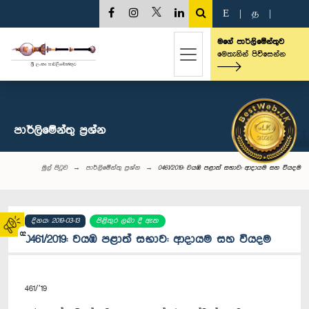
E
|
த
|
මගේ පාර්ලිමේන්තුව
මෙතැනින් පිවිසෙන්න
පාර්ලි‌මේන්තු‌ ප්‍රශ්න
මුල් පිටුව
පාර්ලි‌මේන්තු‌ ප්‍රශ්න
0461/2019: වයඹ පළාත් සභාව: ආදායම සහ වියදම
දිනය: 2019-03-13
පිළිතුර ලබා දී ඇත
02
0461/2019: වයඹ පළාත් සභාව: ආදායම සහ වියදම
461/’19