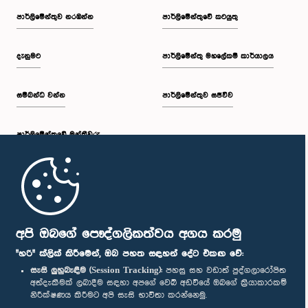
පාර්ලි‌මේන්තුව නරඹන්න
පාර්ලිමේන්තුවේ කටයුතු
දැනුමට
පාර්ලිමේන්තු මහලේකම් කාර්යාලය
සම්බන්ධ වන්න
පාර්ලිමේන්තුව සජීවීව
පාර්ලි‌මේන්තුවේ මන්ත්‍රීවරු
මුල් පිටුව
පාර්ලිමේන්තු ජංගම යෙදුම
අපි ඔබගේ පෞද්ගලිකත්වය අගය කරමු
"හරි" ක්ලික් කිරීමෙන්, ඔබ පහත සඳහන් දේට එකඟ වේ:
සැසි ලුහුබැඳීම (Session Tracking):
පහසු සහ වඩාත් පුද්ගලාරෝපිත
අත්දැකීමක් ලබාදීම සඳහා අපගේ වෙබ් අඩවියේ ඔබගේ ක්‍රියාකාරකම්
නිරීක්ෂණය කිරීමට අපි සැසි භාවිතා කරන්නෙමු.