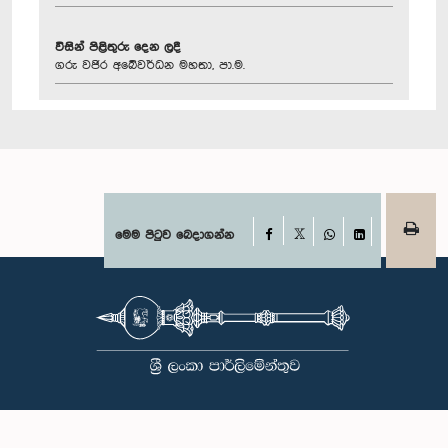
විසින් පිළිතුරු දෙන ලදී
ගරු වජිර අබේවර්ධන මහතා, පා.ම.
Facebook
මෙම පිටුව බෙදාගන්න
X
WhatsApp
LinkedIn