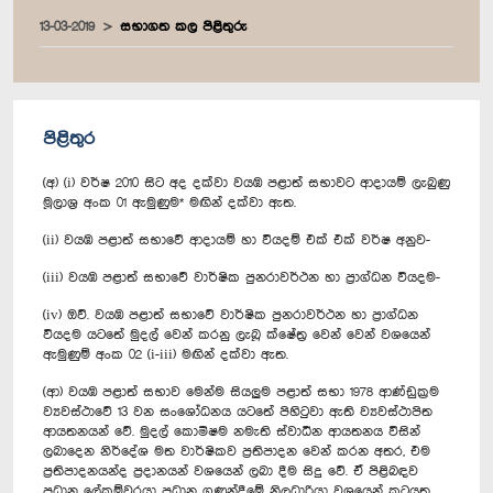
13-03-2019
සභාගත කල පිළිතුරු
පිළිතුර
(අ) (i) වර්ෂ 2010 සිට අද දක්වා වයඹ පළාත් සභාවට ආදායම් ලැබුණු
මූලාශ්‍ර අංක 01 ඇමුණුම* මඟින් දක්වා ඇත.
(ii) වයඹ පළාත් සභාවේ ආදායම් හා වියදම් එක් එක් වර්ෂ අනුව-
(iii) වයඹ පළාත් සභාවේ වාර්ෂික පුනරාවර්ථන හා ප්‍රාග්ධන වියදම-
(iv) ඔව්. වයඹ පළාත් සභාවේ වාර්ෂික පුනරාවර්ථන හා ප්‍රාග්ධන
වියදම යටතේ මුදල් වෙන් කරනු ලැබූ ක්ෂේත්‍ර වෙන් වෙන් වශයෙන්
ඇමුණුම් අංක 02 (i-iii) මඟින් දක්වා ඇත.
(ආ) වයඹ පළාත් සභාව මෙන්ම සියලුම පළාත් සභා 1978 ආණ්ඩුක්‍රම
ව්‍යවස්ථාවේ 13 වන සංශෝධනය යටතේ පිහිටුවා ඇති ව්‍යවස්ථාපිත
ආයතනයන් වේ. මුදල් කොමිෂම නමැති ස්වාධීන ආයතනය විසින්
ලබාදෙන නිර්දේශ මත වාර්ෂිකව ප්‍රතිපාදන වෙන් කරන අතර, එම
ප්‍රතිපාදනයන්ද ප්‍රදානයන් වශයෙන් ලබා දීම සිදු වේ. ඒ පිළිබඳව
ප්‍රධාන ලේකම්වරයා ප්‍රධාන ගණන්දීමේ නිලධාරියා වශයෙන් කටයුතු