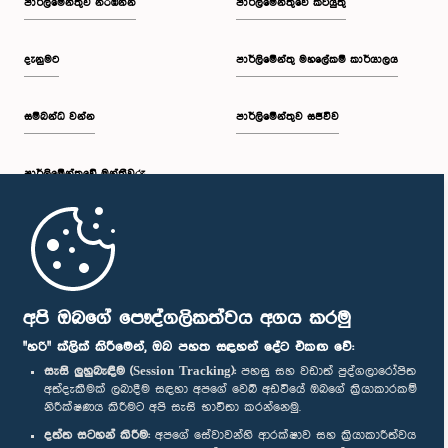
පාර්ලි‌මේන්තුව නරඹන්න
පාර්ලිමේන්තුවේ කටයුතු
දැනුමට
පාර්ලිමේන්තු මහලේකම් කාර්යාලය
සම්බන්ධ වන්න
පාර්ලිමේන්තුව සජීවීව
පාර්ලි‌මේන්තුවේ මන්ත්‍රීවරු
මුල් පිටුව
පාර්ලිමේන්තු ජංගම යෙදුම
අපි ඔබගේ පෞද්ගලිකත්වය අගය කරමු
"හරි" ක්ලික් කිරීමෙන්, ඔබ පහත සඳහන් දේට එකඟ වේ:
සැසි ලුහුබැඳීම (Session Tracking):
පහසු සහ වඩාත් පුද්ගලාරෝපිත
අත්දැකීමක් ලබාදීම සඳහා අපගේ වෙබ් අඩවියේ ඔබගේ ක්‍රියාකාරකම්
නිරීක්ෂණය කිරීමට අපි සැසි භාවිතා කරන්නෙමු.
අප හා සම්බන්ධ වී සිටින්න :
දත්ත සටහන් කිරීම:
අපගේ සේවාවන්හි ආරක්ෂාව සහ ක්‍රියාකාරීත්වය