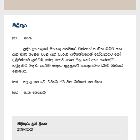
පිළිතුර
(අ) නැත.
පුද්ගලයෙකුගේ පියෙකු අනවසර මත්පැන් භාවිත කිරීම සහ
ළඟ තබා ගැනීම වැනි සුළු වැරැදි සම්බන්ධයෙන් චෝදනාවට හෝ
දඬුවමකට ලක්වීම හේතු කොට ගෙන ඔහු හෝ ඇය සන්නද්ධ
හමුදාවට බඳවා ගැනීම සඳහා සුදුසුකම් නොලැබෙන බවට නීතියක්
නොමැත.
(ආ) අදාළ නොවේ. එවැනි ස්ථාපිත නීතියක් නොමැත.
(ඇ) පැන නොනඟී.
පිළිතුරු දුන් දිනය
2019-02-21