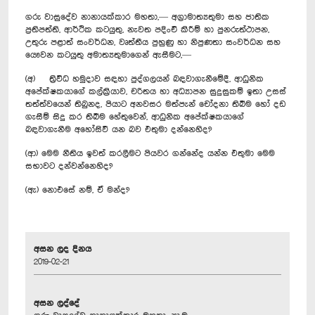
ගරු වාසුදේව නානායක්කාර මහතා,— අග්‍රාමාත්‍යතුමා සහ ජාතික
ප්‍රතිපත්ති, ආර්ථික කටයුතු, නැවත පදිංචි කිරීම් හා පුනරුත්ථාපන,
උතුරු පළාත් සංවර්ධන, වෘත්තීය පුහුණු හා නිපුණතා සංවර්ධන සහ
යෞවන කටයුතු අමාත්‍යතුමාගෙන් ඇසීමට,—
(අ) ත්‍රිවිධ හමුදාව සඳහා පුද්ගලයන් බඳවාගැනීමේදී, ආධුනික
අපේක්ෂකයාගේ කල්ක්‍රියාව, චරිතය හා අධ්‍යාපන සුදුසුකම් ඉතා උසස්
තත්ත්වයෙන් තිබුනද, පියාට අනවසර මත්පැන් චෝදනා තිබීම හෝ දඩ
ගැසීම් සිදු කර තිබීම හේතුවෙන්, ආධුනික අපේක්ෂකයාගේ
බඳවාගැනීම අහෝසිවී යන බව එතුමා දන්නෙහිද?
(ආ) මෙම නීතිය ඉවත් කරලීමට පියවර ගන්නේද යන්න එතුමා මෙම
සභාවට දන්වන්නෙහිද?
(ඇ) නොඑසේ නම්, ඒ මන්ද?
අසන ලද දිනය
2019-02-21
අසන ලද්දේ