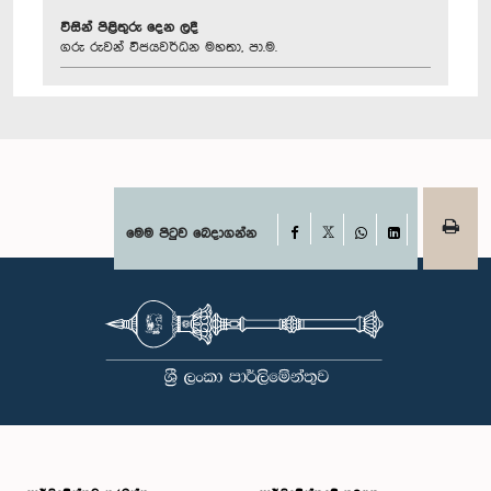
විසින් පිළිතුරු දෙන ලදී
ගරු රුවන් විජයවර්ධන මහතා, පා.ම.
Facebook
මෙම පිටුව බෙදාගන්න
X
WhatsApp
LinkedIn