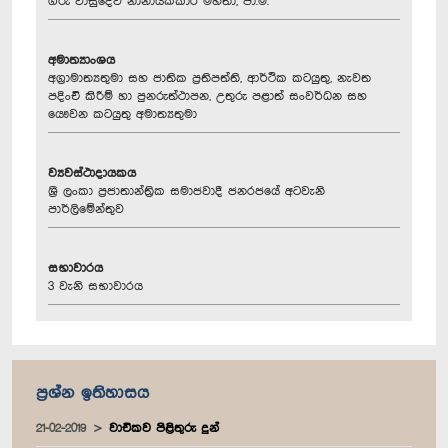
ගරු වාසුදේව නානායක්කාර මහතා, පා.ම.
අමාත්‍යාංශය
අග්‍රාමාත්‍යතුමා සහ ජාතික ප්‍රතිපත්ති, ආර්ථික කටයුතු, නැවත
පදිංචි කිරීම් හා පුනරුත්ථාපන, උතුරු පළාත් සංවර්ධන සහ
යෞවන කටයුතු අමාත්‍යතුමා
ව්‍යවස්ථාදායකය
ශ්‍රී ලංකා ප්‍රජාතාන්ත්‍රික සමාජවාදී ජනරජයේ අටවැනි
පාර්ලිමේන්තුව
සභාවාරය
3 වැනි සභාවාරය
ප්‍රශ්න ඉතිහාසය
21-02-2019
වාචිකව පිළිතුරු දුන්