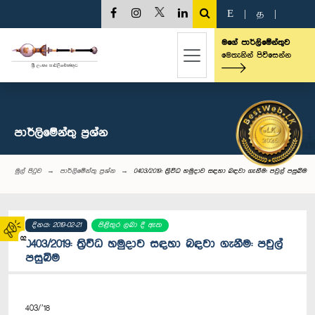
E
|
த
|
මගේ පාර්ලිමේන්තුව
මෙතැනින් පිවිසෙන්න
පාර්ලි‌මේන්තු‌ ප්‍රශ්න
මුල් පිටුව
පාර්ලි‌මේන්තු‌ ප්‍රශ්න
0403/2019: ත්‍රිවිධ හමුදාව සඳහා බඳවා ගැනීම: පවුල් පසුබිම
දිනය: 2019-02-21
පිළිතුර ලබා දී ඇත
02
0403/2019: ත්‍රිවිධ හමුදාව සඳහා බඳවා ගැනීම: පවුල්
පසුබිම
403/’18