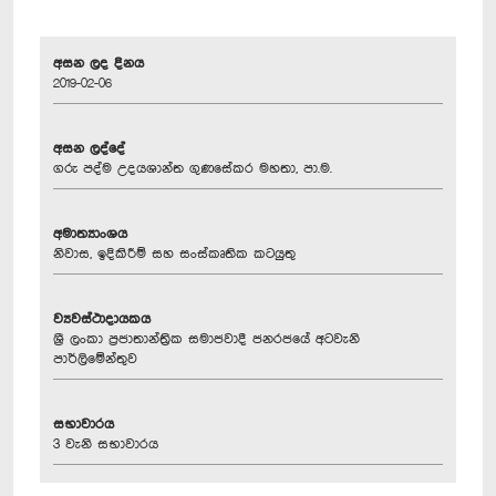
අසන ලද දිනය
2019-02-06
අසන ලද්දේ
ගරු පද්ම උදයශාන්ත ගුණසේකර මහතා, පා.ම.
අමාත්‍යාංශය
නිවාස, ඉදිකිරීම් සහ සංස්කෘතික කටයුතු
ව්‍යවස්ථාදායකය
ශ්‍රී ලංකා ප්‍රජාතාන්ත්‍රික සමාජවාදී ජනරජයේ අටවැනි
පාර්ලිමේන්තුව
සභාවාරය
3 වැනි සභාවාරය