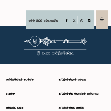
Facebook
මෙම පිටුව බෙදාගන්න
X
WhatsApp
LinkedIn
පාර්ලි‌මේන්තුව නරඹන්න
පාර්ලිමේන්තුවේ කටයුතු
දැනුමට
පාර්ලිමේන්තු මහලේකම් කාර්යාලය
සම්බන්ධ වන්න
පාර්ලිමේන්තුව සජීවීව