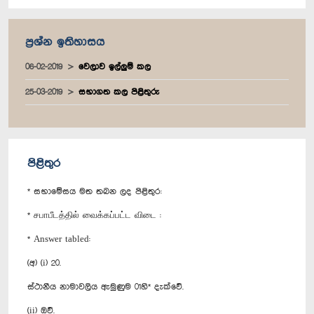
ප්‍රශ්න ඉතිහාසය
06-02-2019
වෙලාව ඉල්ලුම් කල
25-03-2019
සභාගත කල පිළිතුරු
පිළිතුර
* සභාමේසය මත තබන ලද පිළිතුර:
* சபாபீடத்தில் வைக்கப்பட்ட விடை :
* Answer tabled:
(අ) (i) 20.
ස්ථානීය නාමාවලිය ඇමුණුම 01හි* දැක්වේ.
(ii) ඔව්.