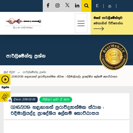
E
|
த
|
මගේ පාර්ලිමේන්තුව
මෙතැනින් පිවිසෙන්න
පාර්ලි‌මේන්තු‌ ප්‍රශ්න
මුල් පිටුව
පාර්ලි‌මේන්තු‌ ප්‍රශ්න
0245/2019: හඳුනාගත් පුරාවිද්‍යාත්මක ස්ථාන : රිදීමාලියද්ද ප්‍රාදේශීය ලේකම් කොට්ඨාසය
බලන්න
දිනය: 2019-02-06
පිළිතුර ලබා දී ඇත
02
0245/2019: හඳුනාගත් පුරාවිද්‍යාත්මක ස්ථාන :
රිදීමාලියද්ද ප්‍රාදේශීය ලේකම් කොට්ඨාසය