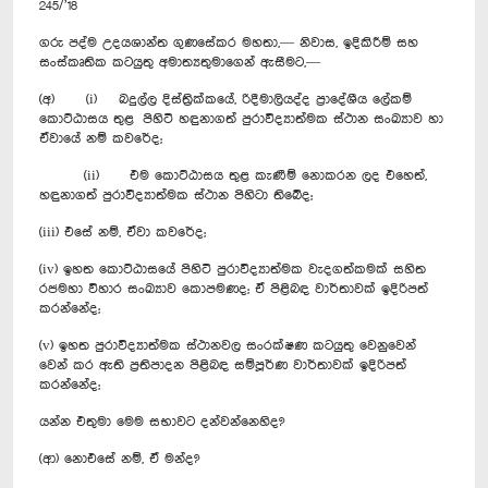
245/’18
ගරු පද්ම උදයශාන්ත ගුණසේකර මහතා,— නිවාස, ඉදිකිරීම් සහ
සංස්කෘතික කටයුතු අමාත්‍යතුමාගෙන් ඇසීමට,—
(අ) (i) බදුල්ල දිස්ත්‍රික්කයේ, රිදීමාලියද්ද ප්‍රාදේශීය ලේකම්
කොට්ඨාසය තුළ පිහිටි හඳුනාගත් පුරාවිද්‍යාත්මක ස්ථාන සංඛ්‍යාව හා
ඒවායේ නම් කවරේද;
(ii) එම කොට්ඨාසය තුළ කැණීම් නොකරන ලද එහෙත්,
හඳුනාගත් පුරාවිද්‍යාත්මක ස්ථාන පිහිටා තිබේද;
(iii) එසේ නම්, ඒවා කවරේද;
(iv) ඉහත කොට්ඨාසයේ පිහිටි පුරාවිද්‍යාත්මක වැදගත්කමක් සහිත
රජමහා විහාර සංඛ්‍යාව කොපමණද; ඒ පිළිබඳ වාර්තාවක් ඉදිරිපත්
කරන්නේද;
(v) ඉහත පුරාවිද්‍යාත්මක ස්ථානවල සංරක්ෂණ කටයුතු වෙනුවෙන්
වෙන් කර ඇති ප්‍රතිපාදන පිළිබඳ සම්පූර්ණ වාර්තාවක් ඉදිරිපත්
කරන්නේද;
යන්න එතුමා මෙම සභාවට දන්වන්නෙහිද?
(ආ) නොඑසේ නම්, ඒ මන්ද?