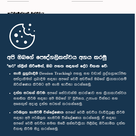
පාර්ලි‌මේන්තුවේ මන්ත්‍රීවරු
මුල් පිටුව
පාර්ලිමේන්තු ජංගම යෙදුම
අපි ඔබගේ පෞද්ගලිකත්වය අගය කරමු
"හරි" ක්ලික් කිරීමෙන්, ඔබ පහත සඳහන් දේට එකඟ වේ:
සැසි ලුහුබැඳීම (Session Tracking):
පහසු සහ වඩාත් පුද්ගලාරෝපිත
අත්දැකීමක් ලබාදීම සඳහා අපගේ වෙබ් අඩවියේ ඔබගේ ක්‍රියාකාරකම්
නිරීක්ෂණය කිරීමට අපි සැසි භාවිතා කරන්නෙමු.
අප හා සම්බන්ධ වී සිටින්න :
දත්ත සටහන් කිරීම:
අපගේ සේවාවන්හි ආරක්ෂාව සහ ක්‍රියාකාරීත්වය
සහතික කිරීම සඳහා අපි ඔබගේ IP ලිපිනය, උපාංග විස්තර සහ
අනෙකුත් අදාළ දත්ත සටහන් කරගන්නෙමු.
සම්මාන
පරිශීලක හැසිරීම් විශ්ලේෂණය:
අපගේ වෙබ් අඩවිය වැඩිදියුණු කිරීම
සඳහා අපි පරිශීලක හැසිරීම විශ්ලේෂණය කරන්නෙමු. ඒ සඳහා
අපගේ වෙබ් අඩවිය සමඟ ඔබේ අන්තර්ක්‍රියා පිළිබඳ නිර්නාමික දත්ත
පෞද්ගලිකත්ව ප්‍රතිපත්තිය
එකතු කිරීම සිදු කරන්නෙමු.