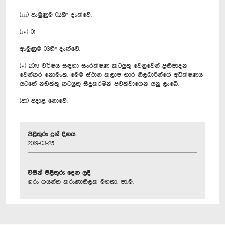
(iii) ඇමුණුම 02හි* දැක්වේ.
(iv) 01
ඇමුණුම 03හි* දැක්වේ.
(v) 2019 වර්ෂය සඳහා සංරක්ෂණ කටයුතු වෙනුවෙන් ප්‍රතිපාදන
වෙන්කර නොමැත. මෙම ස්ථාන කලාප භාර නිලධාරින්ගේ අධීක්ෂණය
යටතේ නඩත්තු කටයුතු සිදුකරමින් පවත්වාගෙන යනු ලැබේ.
(ආ) අදාළ නොවේ.
පිළිතුරු දුන් දිනය
2019-03-25
විසින් පිළිතුරු දෙන ලදී
ගරු ගයන්ත කරුණාතිලක මහතා, පා.ම.