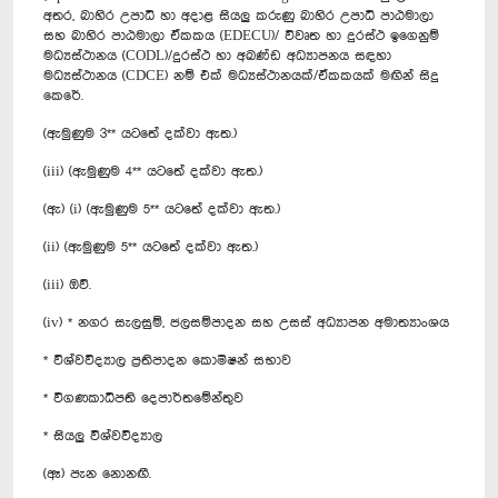
අතර, බාහිර උපාධි හා අදාළ සියලු කරුණු බාහිර උපාධි පාඨමාලා
සහ බාහිර පාඨමාලා ඒකකය (EDECU)/ විවෘත හා දුරස්ථ ඉගෙනුම්
මධ්‍යස්ථානය (CODL)/දුරස්ථ හා අඛණ්ඩ අධ්‍යාපනය සඳහා
මධ්‍යස්ථානය (CDCE) නම් එක් මධ්‍යස්ථානයක්/ඒකකයක් මඟින් සිදු
කෙරේ.
(ඇමුණුම 3** යටතේ දක්වා ඇත.)
(iii) (ඇමුණුම 4** යටතේ දක්වා ඇත.)
(ඇ) (i) (ඇමුණුම 5** යටතේ දක්වා ඇත.)
(ii) (ඇමුණුම 5** යටතේ දක්වා ඇත.)
(iii) ඔව්.
(iv) * නගර සැලසුම්, ජලසම්පාදන සහ උසස් අධ්‍යාපන අමාත්‍යාංශය
* විශ්වවිද්‍යාල ප්‍රතිපාදන කොමිෂන් සභාව
* විගණකාධිපති දෙපාර්තමේන්තුව
* සියලු විශ්වවිද්‍යාල
(ඈ) පැන නොනඟී.