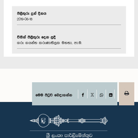
පිළිතුරු දුන් දිනය
2019-06-18
විසින් පිළිතුරු දෙන ලදී
ගරු ගයන්ත කරුණාතිලක මහතා, පා.ම.
Facebook
මෙම පිටුව බෙදාගන්න
X
WhatsApp
LinkedIn