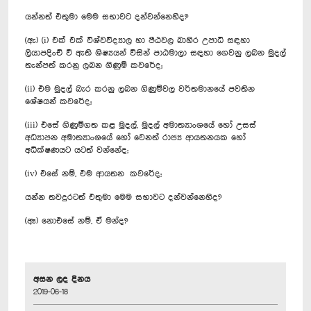
යන්නත් එතුමා මෙම සභාවට දන්වන්නෙහිද?
(ඇ) (i) එක් එක් විශ්වවිද්‍යාල හා පීඨවල බාහිර උපාධි සඳහා
ලියාපදිංචි වී ඇති ශිෂ්‍යයන් විසින් පාඨමාලා සඳහා ගෙවනු ලබන මුදල්
තැන්පත් කරනු ලබන ගිණුම් කවරේද;
(ii) එම මුදල් බැර කරනු ලබන ගිණුම්වල වර්තමානයේ පවතින
ශේෂයන් කවරේද;
(iii) එසේ ගිණුම්ගත කළ මුදල්, මුදල් අමාත්‍යාංශයේ හෝ උසස්
අධ්‍යාපන අමාත්‍යාංශයේ හෝ වෙනත් රාජ්‍ය ආයතනයක හෝ
අධීක්ෂණයට යටත් වන්නේද;
(iv) එසේ නම්, එම ආයතන කවරේද;
යන්න තවදුරටත් එතුමා මෙම සභාවට දන්වන්නෙහිද?
(ඈ) නොඑසේ නම්, ඒ මන්ද?
අසන ලද දිනය
2019-06-18