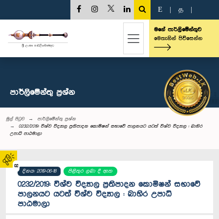
E
|
த
|
මගේ පාර්ලිමේන්තුව
මෙතැනින් පිවිසෙන්න
පාර්ලි‌මේන්තු‌ ප්‍රශ්න
මුල් පිටුව
පාර්ලි‌මේන්තු‌ ප්‍රශ්න
0232/2019: විශ්ව විද්‍යාල ප්‍රතිපාදන කොමිෂන් සභාවේ පාලනයට යටත් විශ්ව විද්‍යාල : බාහිර
උපාධි පාඨමාලා
02
දිනය: 2019-06-18
පිළිතුර ලබා දී ඇත
0232/2019: විශ්ව විද්‍යාල ප්‍රතිපාදන කොමිෂන් සභාවේ
පාලනයට යටත් විශ්ව විද්‍යාල : බාහිර උපාධි
පාඨමාලා