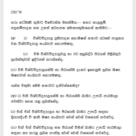
232/’18
ගරු රෝහිණී කුමාරි විජේරත්න මහත්මිය,— නගර සැලසුම්,
ජලසම්පාදන සහ උසස් අධ්‍යාපන අමාත්‍යතුමාගෙන් ඇසීමට,—
(අ) (i) විශ්වවිද්‍යාල ප්‍රතිපාදන කොමිෂන් සභාව යටතේ පාලනය
වන විශ්වවිද්‍යාල සංඛ්‍යාව කොපමණද;
(ii) එම විශ්වවිද්‍යාලවල හා ඊට අනුබද්ධ පීඨයන් පිළිබඳව
ලැයිස්තුවක් ඉදිරිපත් කරන්නේද;
(iii) එම විශ්වවිද්‍යාලයන්හි හා පීඨයන්හි දැනට ඉගෙනුම ලබන ශිෂ්‍ය
ශිෂ්‍යාවන් සංඛ්‍යාව කොපමණද;
යන්න එතුමා මෙම සභාවට දන්වන්නෙහිද?
(ආ) (i) එකී විශ්වවිද්‍යාලයන්හි හා පීඨයන්හි බාහිර උපාධි පාඨමාලා
පවත්වා ගෙන යනු ලබන්නේද;
(ii) එක් එක් විශ්වවිද්‍යාලය හා පීඨයෙහි බාහිර උපාධි සඳහා
ලියාපදිංචි වී ඇති ශිෂ්‍ය සංඛ්‍යාව වෙන් වෙන් වශයෙන් කවරේද;
(iii) එක් එක් විශ්වවිද්‍යාල සහ පීඨයන් විසින් බාහිර උපාධි පාඨමාලා
සඳහා අය කරනු ලබන ගාස්තු වෙන් වෙන් වශයෙන් කවරේද;