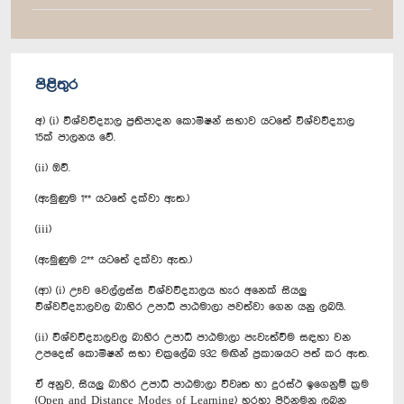
පිළිතුර
අ) (i) විශ්වවිද්‍යාල ප්‍රතිපාදන කොමිෂන් සභාව යටතේ විශ්වවිද්‍යාල
15ක් පාලනය වේ.
(ii) ඔව්.
(ඇමුණුම 1** යටතේ දක්වා ඇත.)
(iii)
(ඇමුණුම 2** යටතේ දක්වා ඇත.)
(ආ) (i) ඌව වෙල්ලස්ස විශ්වවිද්‍යාලය හැර අනෙක් සියලු
විශ්වවිද්‍යාලවල බාහිර උපාධි පාඨමාලා පවත්වා ගෙන යනු ලබයි.
(ii) විශ්වවිද්‍යාලවල බාහිර උපාධි පාඨමාලා පැවැත්වීම සඳහා වන
උපදෙස් කොමිෂන් සභා චක්‍රලේඛ 932 මඟින් ප්‍රකාශයට පත් කර ඇත.
ඒ අනුව, සියලු බාහිර උපාධි පාඨමාලා විවෘත හා දුරස්ථ ඉගෙනුම් ක්‍රම
(Open and Distance Modes of Learning) හරහා පිරිනමනු ලබන