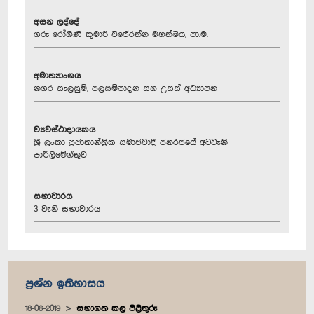
අසන ලද්දේ
ගරු රෝහිණි කුමාරි විජේරත්න මහත්මිය, පා.ම.
අමාත්‍යාංශය
නගර සැලසුම්, ජලසම්පාදන සහ උසස් අධ්‍යාපන
ව්‍යවස්ථාදායකය
ශ්‍රී ලංකා ප්‍රජාතාන්ත්‍රික සමාජවාදී ජනරජයේ අටවැනි
පාර්ලිමේන්තුව
සභාවාරය
3 වැනි සභාවාරය
ප්‍රශ්න ඉතිහාසය
18-06-2019
සභාගත කල පිළිතුරු