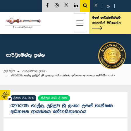
E
|
த
|
මගේ පාර්ලිමේන්තුව
මෙතැනින් පිවිසෙන්න
පාර්ලි‌මේන්තු‌ ප්‍රශ්න
මුල් පිටුව
පාර්ලි‌මේන්තු‌ ප්‍රශ්න
0210/2019: ගාල්ල, ලබුදූව ශ්‍රී ලංකා උසස් තාක්ෂණ අධ්‍යාපන ආයතනය: නේවාසිකාගාරය
දිනය: 2019-06-19
පිළිතුර ලබා දී ඇත
02
0210/2019: ගාල්ල, ලබුදූව ශ්‍රී ලංකා උසස් තාක්ෂණ
අධ්‍යාපන ආයතනය: නේවාසිකාගාරය