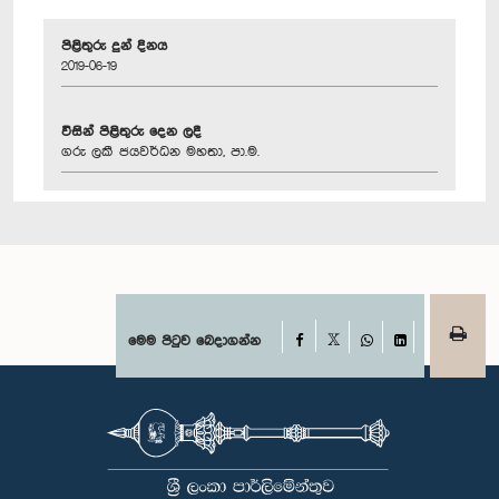
පිළිතුරු දුන් දිනය
2019-06-19
විසින් පිළිතුරු දෙන ලදී
ගරු ලකී ජයවර්ධන මහතා, පා.ම.
Facebook
මෙම පිටුව බෙදාගන්න
X
WhatsApp
LinkedIn