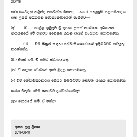
210/’18
ගරු (වෛද්‍ය) නලින්ද ජයතිස්ස මහතා,— නගර සැලසුම්, ජලසම්පාදන
සහ උසස් අධ්‍යාපන අමාත්‍යතුමාගෙන් ඇසීමට,—
(අ) (i) ගාල්ල, ලබුදූව ශ්‍රී ලංකා උසස් තාක්ෂණ අධ්‍යාපන
ආයතනයේ මේ වනවිට ඉගෙනුම ලබන සිසුන් සංඛ්‍යාව කොපමණද;
(ii) එම සිසුන් සඳහා නේවාසිකාගාරයක් ඉදිකිරීමට කටයුතු
කරන්නේද;
(iii) එසේ නම්, ඒ කවර ස්ථානයකද;
(iv) ඒ සඳහා වෙන්කර ඇති මුදල කොපමණද;
(v) එම නේවාසිකාගාරය ඉදිකර නිමකිරීමට ගතවන කාලය කොපමණද;
යන්න එතුමා මෙම සභාවට දන්වන්නෙහිද?
(ආ) නොඑසේ නම්, ඒ මන්ද?
අසන ලද දිනය
2019-06-19