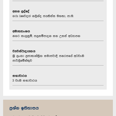
අසන ලද්දේ
ගරු (වෛද්‍ය) නලින්ද ජයතිස්ස මහතා, පා.ම.
අමාත්‍යාංශය
නගර සැලසුම්, ජලසම්පාදන සහ උසස් අධ්‍යාපන
ව්‍යවස්ථාදායකය
ශ්‍රී ලංකා ප්‍රජාතාන්ත්‍රික සමාජවාදී ජනරජයේ අටවැනි
පාර්ලිමේන්තුව
සභාවාරය
3 වැනි සභාවාරය
ප්‍රශ්න ඉතිහාසය