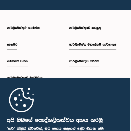
පාර්ලි‌මේන්තුව නරඹන්න
පාර්ලිමේන්තුවේ කටයුතු
දැනුමට
පාර්ලිමේන්තු මහලේකම් කාර්යාලය
සම්බන්ධ වන්න
පාර්ලිමේන්තුව සජීවීව
පාර්ලි‌මේන්තුවේ මන්ත්‍රීවරු
මුල් පිටුව
පාර්ලිමේන්තු ජංගම යෙදුම
අපි ඔබගේ පෞද්ගලිකත්වය අගය කරමු
"හරි" ක්ලික් කිරීමෙන්, ඔබ පහත සඳහන් දේට එකඟ වේ: