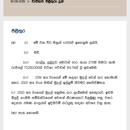
19-06-2019
වාචිකව පිළිතුරු දුන්
පිළිතුර
(අ) (i) මේ වන විට සිසුන් 4,553ක් ඉගෙනුම ලබයි.
(ii) ඔව්.
(iii) ගාල්ල, ලබුදූව, මොරිස් පාර, අංක 275හි පිහිටා ඇති
රුපියල් 70,000,000ක් වටිනා පර්චස් 154.76ක් වූ ඉඩමෙහි.
(iv) 2019 අය වැයෙන් මේ සඳහා මුදල් වෙන් කර නොමැති
අතර, 2020 අය වැය මඟින් මුදල් ඉල්ලුම් කිරීමට අපේක්ෂිතය.
(v) 2020 අය වැයෙන් මුදල් අනුමත කර ලැබීමෙන් අනතුරුව, ඉඩම
මිලදී ගැනීම සම්බන්ධයෙන් අවසන් තීරණයකට එළඹුණු පසු, වසර
දෙකක පමණ කාලයක් ඉදිකිරීම් කටයුතු සඳහා අවශ්‍ය වනු ඇත.
(ආ) පැන නොනඟී.