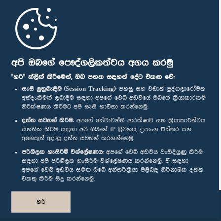
මුල් පිටුව
පාර්ලිමේන්තු ජංගම යෙදුම
අපි ඔබගේ පෞද්ගලිකත්වය අගය කරමු
"හරි" ක්ලික් කිරීමෙන්, ඔබ පහත සඳහන් දේට එකඟ වේ:
සැසි ලුහුබැඳීම (Session Tracking):
පහසු සහ වඩාත් පුද්ගලාරෝපිත
අත්දැකීමක් ලබාදීම සඳහා අපගේ වෙබ් අඩවියේ ඔබගේ ක්‍රියාකාරකම්
නිරීක්ෂණය කිරීමට අපි සැසි භාවිතා කරන්නෙමු.
අප හා සම්බන්ධ වී සිටින්න :
දත්ත සටහන් කිරීම:
අපගේ සේවාවන්හි ආරක්ෂාව සහ ක්‍රියාකාරීත්වය
සහතික කිරීම සඳහා අපි ඔබගේ IP ලිපිනය, උපාංග විස්තර සහ
අනෙකුත් අදාළ දත්ත සටහන් කරගන්නෙමු.
සම්මාන
පරිශීලක හැසිරීම් විශ්ලේෂණය:
අපගේ වෙබ් අඩවිය වැඩිදියුණු කිරීම
සඳහා අපි පරිශීලක හැසිරීම විශ්ලේෂණය කරන්නෙමු. ඒ සඳහා
අපගේ වෙබ් අඩවිය සමඟ ඔබේ අන්තර්ක්‍රියා පිළිබඳ නිර්නාමික දත්ත
පෞද්ගලිකත්ව ප්‍රතිපත්තිය
එකතු කිරීම සිදු කරන්නෙමු.
© ශ්‍රී ලංකා පාර්ලි‌මේන්තුව.
හරි
සියලු හිමිකම් ඇවිරිණි.
නිර්මාණය සහ සංවර්ධනය
TekGeeks