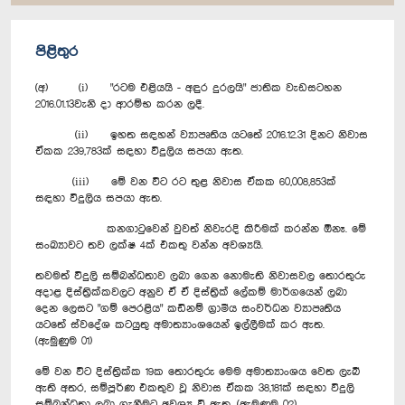
පිළිතුර
(අ) (i) "රටම එළියයි - අඳුර දුරලයි" ජාතික වැඩසටහන
2016.01.13වැනි දා ආරම්භ කරන ලදී.
(ii) ඉහත සඳහන් ව්‍යාපෘතිය යටතේ 2016.12.31 දිනට නිවාස
ඒකක 239,783ක් සඳහා විදුලිය සපයා ඇත.
(iii) මේ වන විට රට තුළ නිවාස ඒකක 60,008,853ක්
සඳහා විදුලිය සපයා ඇත.
කනගාටුවෙන් වුවත් නිවැරදි කිරීමක් කරන්න ඕනෑ. මේ
සංඛ්‍යාවට තව ලක්ෂ 4ක් එකතු වන්න අවශ්‍යයි.
තවමත් විදුලි සම්බන්ධතාව ලබා ගෙන නොමැති නිවාසවල තොරතුරු
අදාළ දිස්ත්‍රික්කවලට අනුව ඒ ඒ දිස්ත්‍රික් ලේකම් මාර්ගයෙන් ලබා
දෙන ලෙසට "ගම් පෙරළිය" කඩිනම් ග්‍රාමීය සංවර්ධන ව්‍යාපෘතිය
යටතේ ස්වදේශ කටයුතු අමාත්‍යාංශයෙන් ඉල්ලීමක් කර ඇත.
(ඇමුණුම 01)
මේ වන විට දිස්ත්‍රික්ක 19ක තොරතුරු මෙම අමාත්‍යාංශය වෙත ලැබී
ඇති අතර, සම්පූර්ණ එකතුව වූ නිවාස ඒකක 38,181ක් සඳහා විදුලි
සම්බන්ධතා ලබා ගැනීමට අවශ්‍ය වී ඇත. (ඇමුණුම 02)