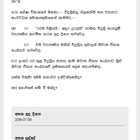
39/’18
ගරු හේෂා විතානගේ මහතා,— විදුලිබල, බලශක්ති සහ ව්‍යාපාර
සංවර්ධන අමාත්‍යතුමාගෙන් ඇසීමට,—
(අ) (i) “රටම එළියයි - අඳුර දුරලයි” ජාතික විදුලි සැපයුම්
ව්‍යාපෘතිය ආරම්භ කරන ලද දිනය කවරේද;
(ii) එම ව්‍යාපෘතිය මඟින් විදුලිය ලබාදුන් නිවාස ඒකක
සංඛ්‍යාව කවරේද;
(iii) දැනට රට තුළ විදුලිය සපයා ඇති නිවාස ඒකක සංඛ්‍යාව, මුළු
නිවාස ඒකක සංඛ්‍යාවේ ප්‍රතිශතයක් ලෙස කොපමණද;
යන්න එතුමා මෙම සභාවට දන්වන්නෙහිද?
(ආ) නොඑසේ නම්, ඒ මන්ද?
අසන ලද දිනය
2019-07-09
අසන ලද්දේ