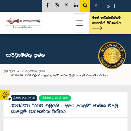
E
|
த
|
මගේ පාර්ලිමේන්තුව
මෙතැනින් පිවිසෙන්න
පාර්ලි‌මේන්තු‌ ප්‍රශ්න
මුල් පිටුව
පාර්ලි‌මේන්තු‌ ප්‍රශ්න
0039/2019: "රටම එළියයි - අඳුර දුරලයි" ජාතික විදුලි සැපයුම් ව්‍යාපෘතිය: විස්තර
දිනය: 2019-07-09
පිළිතුර ලබා දී ඇත
02
0039/2019: "රටම එළියයි - අඳුර දුරලයි" ජාතික විදුලි
සැපයුම් ව්‍යාපෘතිය: විස්තර