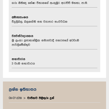
ගරු නීතිඥ හේෂා විතානගේ අංකුඹුර ආරච්චි මහතා, පා.ම.
අමාත්‍යාංශය
විදුලිබල, බලශක්ති සහ ව්‍යාපාර සංවර්ධන
ව්‍යවස්ථාදායකය
ශ්‍රී ලංකා ප්‍රජාතාන්ත්‍රික සමාජවාදී ජනරජයේ අටවැනි
පාර්ලිමේන්තුව
සභාවාරය
3 වැනි සභාවාරය
ප්‍රශ්න ඉතිහාසය
09-07-2019
වාචිකව පිළිතුරු දුන්