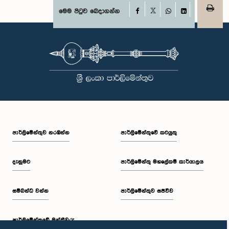
Facebook
මෙම පිටුව බෙදාගන්න
X
WhatsApp
LinkedIn
පාර්ලි‌මේන්තුව නරඹන්න
පාර්ලිමේන්තුවේ කටයුතු
දැනුමට
පාර්ලිමේන්තු මහලේකම් කාර්යාලය
සම්බන්ධ වන්න
පාර්ලිමේන්තුව සජීවීව
පාර්ලි‌මේන්තුවේ මන්ත්‍රීවරු