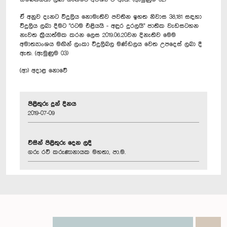
ඒ අනුව දැනට විදුලිය නොමැතිව පවතින ඉහත නිවාස 38,181 සඳහා
විදුලිය ලබා දීමට "රටම එළියයි - අඳුර දුරලයි" ජාතික වැඩසටහන
නැවත ක්‍රියාත්මක කරන ලෙස 2019.06.20වන දිනැතිව මෙම
අමාත්‍යාංශය මඟින් ලංකා විදුලිබල මණ්ඩලය වෙත උපදෙස් ලබා දී
ඇත. (ඇමුණුම 03)
(ආ) අදාළ නොවේ
පිළිතුරු දුන් දිනය
2019-07-09
විසින් පිළිතුරු දෙන ලදී
ගරු රවී කරුණානායක මහතා, පා.ම.