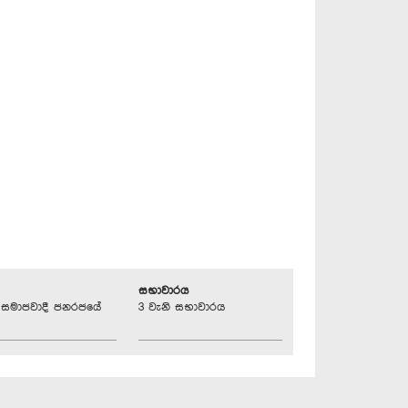
සභාවාරය
්‍රික සමාජවාදී ජනරජයේ
3 වැනි සභාවාරය