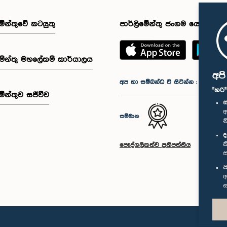
මේන්තුවේ කටයුතු
පාර්ලිමේන්තු ජංගම යෙදුම
මේන්තු මහලේකම් කාර්යාලය
අප
අප හා සම්බන්ධ වී සිටින්න :
"හරි
මේන්තුව සජීවීව
ස
අ
සම්මාන
න
ද
ක
පෞද්ගලිකත්ව ප්‍රතිපත්තිය
ස
ප
අ
ස