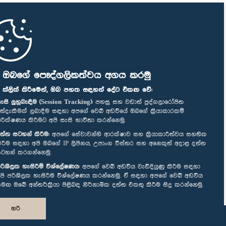
ි ඔබගේ පෞද්ගලිකත්වය අගය කරමු
" ක්ලික් කිරීමෙන්, ඔබ පහත සඳහන් දේට එකඟ වේ:
ැසි ලුහුබැඳීම (Session Tracking):
පහසු සහ වඩාත් පුද්ගලාරෝපිත
ත්දැකීමක් ලබාදීම සඳහා අපගේ වෙබ් අඩවියේ ඔබගේ ක්‍රියාකාරකම්
ිරීක්ෂණය කිරීමට අපි සැසි භාවිතා කරන්නෙමු.
ත්ත සටහන් කිරීම:
අපගේ සේවාවන්හි ආරක්ෂාව සහ ක්‍රියාකාරීත්වය සහතික
ිරීම සඳහා අපි ඔබගේ IP ලිපිනය, උපාංග විස්තර සහ අනෙකුත් අදාළ දත්ත
ටහන් කරගන්නෙමු.
රිශීලක හැසිරීම් විශ්ලේෂණය:
අපගේ වෙබ් අඩවිය වැඩිදියුණු කිරීම සඳහා
පි පරිශීලක හැසිරීම විශ්ලේෂණය කරන්නෙමු. ඒ සඳහා අපගේ වෙබ් අඩවිය
මඟ ඔබේ අන්තර්ක්‍රියා පිළිබඳ නිර්නාමික දත්ත එකතු කිරීම සිදු කරන්නෙමු.
හරි
නිර්මාණය සහ සංවර්ධනය
TekGeeks