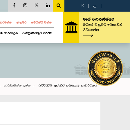
E
|
த
|
මගේ පාර්ලිමේන්තුව
ව නරඹන්න
දැනුමට
සම්බන්ධ වන්න
ඔබගේ ගිණුමට මෙතැනින්
පිවිසෙන්න
ම් කාර්යාලය
පාර්ලිමේන්තුව සජීවීව
පාර්ලි‌මේන්තු‌ ප්‍රශ්න
0035/2019: කුරුවිට සතිපොළ: සංවර්ධනය