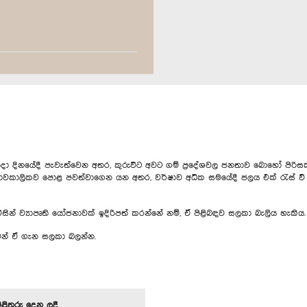
ේදී පැවැත්වෙන අතර, කුරුවිට අවට ගම් ප්‍රදේශවල ජනතාව බොහෝ පිරිසක් ත
ාවකාලිකව පොළ පවත්වාගෙන යන අතර, වර්ෂාව අධික සමයේදී ජලය එක් රැස් වී
සින් ව්‍යාපෘති යෝජනාවක් ඉදිරිපත් කරන්නේ නම්, ඒ පිළිබඳව සලකා බැලිය හැකිය.
ුවන් ඒ ගැන සලකා බලන්න.
පිළිතුරු දෙන ලදී