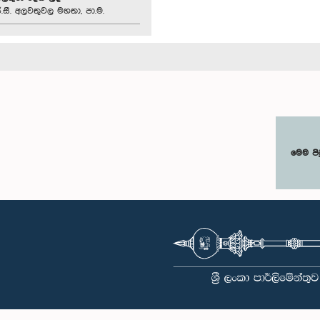
.සී. අලවතුවල මහතා, පා.ම.
මෙම පි