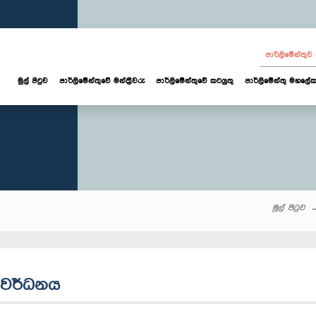
පාර්ලි‌මේන්තු
මුල් පිටුව
පාර්ලි‌මේන්තුවේ මන්ත්‍රීවරු
පාර්ලිමේන්තුවේ කටයුතු
පාර්ලිමේන්තු මහලේක
මුල් පිටුව
සංවර්ධනය