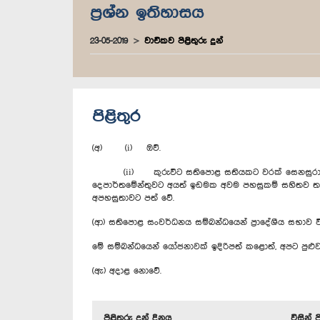
ප්‍රශ්න ඉතිහාසය
23-05-2019
වාචිකව පිළිතුරු දුන්
පිළිතුර
(අ) (i) ඔව්.
(ii) කුරුවිට සතිපොළ සතියකට වරක් සෙනසුරාදා දිනය
දෙපාර්තමේන්තුවට අයත් ඉඩමක අවම පහසුකම් සහිතව ත
අපහසුතාවට පත් වේ.
(ආ) සතිපොළ සංවර්ධනය සම්බන්ධයෙන් ප්‍රාදේශීය සභාව වි
මේ සම්බන්ධයෙන් යෝජනාවක් ඉදිරිපත් කළොත්, අපට පුළ
(ඇ) අදාළ නොවේ.
පිළිතුරු දුන් දිනය
විසින් 