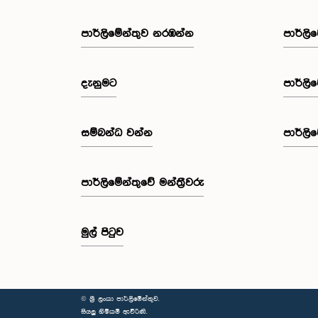
පාර්ලි‌මේන්තුව නරඹන්න
පාර්ලි
දැනුමට
පාර්ලි
සම්බන්ධ වන්න
පාර්ලි
පාර්ලි‌මේන්තුවේ මන්ත්‍රීවරු
මුල් පිටුව
© ශ්‍රී ලංකා පාර්ලි‌මේන්තුව.
සියලු හිමිකම් ඇවිරිණි.