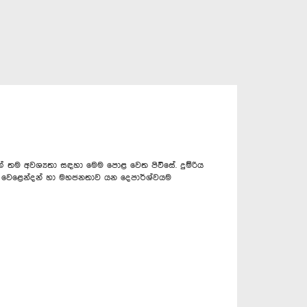
ම අවශ්‍යතා සඳහා මෙම පොළ වෙත පිවිසේ. දුම්රිය
 වෙළෙන්දන් හා මහජනතාව යන දෙපාර්ශ්වයම