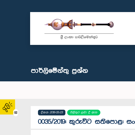
පාර්ලි‌මේන්තු‌ ප්‍රශ්න
දිනය: 2019-05-23
පිළිතුර ලබා දී ඇත
02
0035/2019: කුරුවිට සතිපොළ: 