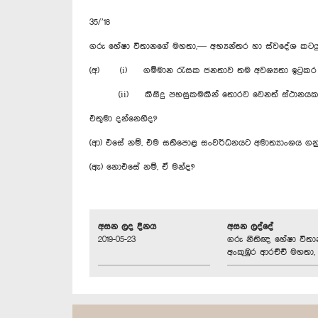
35/’18
ගරු හේෂා විතානගේ මහතා,— අභ්‍යන්තර හා ස්වදේශ කටයු
(අ) (i) ගම්මාන රැසක ජනතාව තම අවශ්‍යතා ඉටුකර ග
(ii) කිසිදු පහසුකමකින් තොරව වෙනත් ස්ථානයක ප
එතුමා දන්නෙහිද?
(ආ) එසේ නම්, එම සතිපොළ සංවර්ධනයට අමාත්‍යාංශය ගන
(ඇ) නොඑසේ නම්, ඒ මන්ද?
අසන ලද දිනය
අසන ලද්දේ
2019-05-23
ගරු නීතිඥ හේෂා විත
අංකුඹුර ආරච්චි මහතා, 