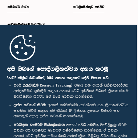
සම්බන්ධ වන්න
පාර්ලිමේන්තුව සජීවීව
පාර්ලි‌මේන්තුවේ මන්ත්‍රීවරු
මුල් පිටුව
පාර්ලිමේන්තු ජංගම යෙදුම
අපි ඔබගේ පෞද්ගලිකත්වය අගය කරමු
"හරි" ක්ලික් කිරීමෙන්, ඔබ පහත සඳහන් දේට එකඟ වේ:
සැසි ලුහුබැඳීම (Session Tracking):
පහසු සහ වඩාත් පුද්ගලාරෝපිත
අත්දැකීමක් ලබාදීම සඳහා අපගේ වෙබ් අඩවියේ ඔබගේ ක්‍රියාකාරකම්
නිරීක්ෂණය කිරීමට අපි සැසි භාවිතා කරන්නෙමු.
අප හා සම්බන්ධ වී සිටින්න :
දත්ත සටහන් කිරීම:
අපගේ සේවාවන්හි ආරක්ෂාව සහ ක්‍රියාකාරීත්වය
සහතික කිරීම සඳහා අපි ඔබගේ IP ලිපිනය, උපාංග විස්තර සහ
අනෙකුත් අදාළ දත්ත සටහන් කරගන්නෙමු.
සම්මාන
පරිශීලක හැසිරීම් විශ්ලේෂණය:
අපගේ වෙබ් අඩවිය වැඩිදියුණු කිරීම
සඳහා අපි පරිශීලක හැසිරීම විශ්ලේෂණය කරන්නෙමු. ඒ සඳහා
අපගේ වෙබ් අඩවිය සමඟ ඔබේ අන්තර්ක්‍රියා පිළිබඳ නිර්නාමික දත්ත