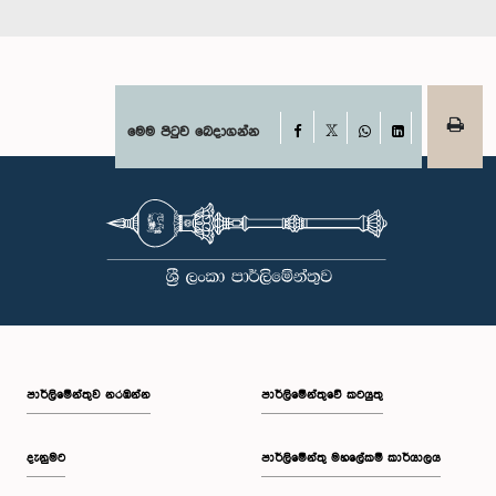
Facebook
මෙම පිටුව බෙදාගන්න
X
WhatsApp
LinkedIn
පාර්ලි‌මේන්තුව නරඹන්න
පාර්ලිමේන්තුවේ කටයුතු
දැනුමට
පාර්ලිමේන්තු මහලේකම් කාර්යාලය