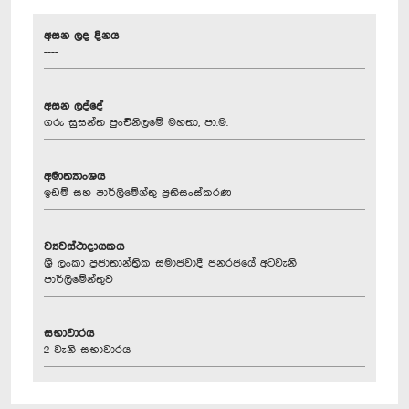
අසන ලද දිනය
----
අසන ලද්දේ
ගරු සුසන්ත පුංචිනිලමේ මහතා, පා.ම.
අමාත්‍යාංශය
ඉඩම් සහ පාර්ලිමේන්තු ප්‍රතිසංස්කරණ
ව්‍යවස්ථාදායකය
ශ්‍රී ලංකා ප්‍රජාතාන්ත්‍රික සමාජවාදී ජනරජයේ අටවැනි
පාර්ලිමේන්තුව
සභාවාරය
2 වැනි සභාවාරය