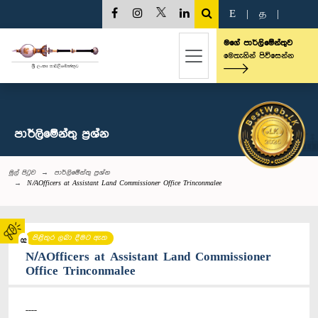
E
|
த
|
මගේ පාර්ලිමේන්තුව
මෙතැනින් පිවිසෙන්න
පාර්ලි‌මේන්තු‌ ප්‍රශ්න
මුල් පිටුව
පාර්ලි‌මේන්තු‌ ප්‍රශ්න
N/AOfficers at Assistant Land Commissioner Office Trinconmalee
පිළිතුර ලබා දීමට ඇත
02
N/AOfficers at Assistant Land Commissioner
Office Trinconmalee
----