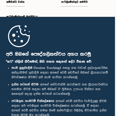
සම්බන්ධ වන්න
පාර්ලිමේන්තුව සජීවීව
පාර්ලි‌මේන්තුවේ මන්ත්‍රීවරු
මුල් පිටුව
පාර්ලිමේන්තු ජංගම යෙදුම
අපි ඔබගේ පෞද්ගලිකත්වය අගය කරමු
"හරි" ක්ලික් කිරීමෙන්, ඔබ පහත සඳහන් දේට එකඟ වේ:
සැසි ලුහුබැඳීම (Session Tracking):
පහසු සහ වඩාත් පුද්ගලාරෝපිත
අත්දැකීමක් ලබාදීම සඳහා අපගේ වෙබ් අඩවියේ ඔබගේ ක්‍රියාකාරකම්
නිරීක්ෂණය කිරීමට අපි සැසි භාවිතා කරන්නෙමු.
අප හා සම්බන්ධ වී සිටින්න :
දත්ත සටහන් කිරීම:
අපගේ සේවාවන්හි ආරක්ෂාව සහ ක්‍රියාකාරීත්වය
සහතික කිරීම සඳහා අපි ඔබගේ IP ලිපිනය, උපාංග විස්තර සහ
අනෙකුත් අදාළ දත්ත සටහන් කරගන්නෙමු.
සම්මාන
පරිශීලක හැසිරීම් විශ්ලේෂණය:
අපගේ වෙබ් අඩවිය වැඩිදියුණු කිරීම
සඳහා අපි පරිශීලක හැසිරීම විශ්ලේෂණය කරන්නෙමු. ඒ සඳහා
අපගේ වෙබ් අඩවිය සමඟ ඔබේ අන්තර්ක්‍රියා පිළිබඳ නිර්නාමික දත්ත
පෞද්ගලිකත්ව ප්‍රතිපත්තිය
එකතු කිරීම සිදු කරන්නෙමු.