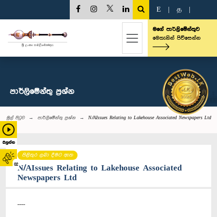
E
|
த
|
මගේ පාර්ලිමේන්තුව
මෙතැනින් පිවිසෙන්න
පාර්ලි‌මේන්තු‌ ප්‍රශ්න
මුල් පිටුව
පාර්ලි‌මේන්තු‌ ප්‍රශ්න
N/AIssues Relating to Lakehouse Associated Newspapers Ltd
බලන්න
පිළිතුර ලබා දීමට ඇත
02
N/AIssues Relating to Lakehouse Associated
Newspapers Ltd
----