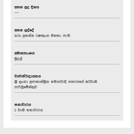
අසන ලද දිනය
----
අසන ලද්දේ
ගරු ප්‍රසන්න රණතුංග මහතා, පා.ම.
අමාත්‍යාංශය
මුදල්
ව්‍යවස්ථාදායකය
ශ්‍රී ලංකා ප්‍රජාතාන්ත්‍රික සමාජවාදී ජනරජයේ අටවැනි
පාර්ලිමේන්තුව
සභාවාරය
2 වැනි සභාවාරය