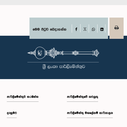
Facebook
මෙම පිටුව බෙදාගන්න
X
WhatsApp
LinkedIn
පාර්ලි‌මේන්තුව නරඹන්න
පාර්ලිමේන්තුවේ කටයුතු
දැනුමට
පාර්ලිමේන්තු මහලේකම් කාර්යාලය