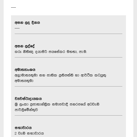
----
අසන ලද දිනය
----
අසන ලද්දේ
ගරු නීතිඥ දයාසිරි ජයසේකර මහතා, පා.ම.
අමාත්‍යාංශය
අග්‍රාමාත්‍යතුමා සහ ජාතික ප්‍රතිපත්ති හා ආර්ථික කටයුතු
අමාත්‍යතුමා
ව්‍යවස්ථාදායකය
ශ්‍රී ලංකා ප්‍රජාතාන්ත්‍රික සමාජවාදී ජනරජයේ අටවැනි
පාර්ලිමේන්තුව
සභාවාරය
2 වැනි සභාවාරය