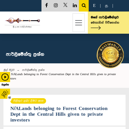
E
|
த
|
මගේ පාර්ලිමේන්තුව
මෙතැනින් පිවිසෙන්න
පාර්ලි‌මේන්තු‌ ප්‍රශ්න
මුල් පිටුව
පාර්ලි‌මේන්තු‌ ප්‍රශ්න
N/ALands belonging to Forest Conservation Dept in the Central Hills given to private
investors
බලන්න
02
පිළිතුර ලබා දීමට ඇත
N/ALands belonging to Forest Conservation
Dept in the Central Hills given to private
investors