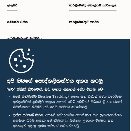
දැනුමට
පාර්ලිමේන්තු මහලේකම් කාර්යාලය
සම්බන්ධ වන්න
පාර්ලිමේන්තුව සජීවීව
පාර්ලි‌මේන්තුවේ මන්ත්‍රීවරු
මුල් පිටුව
පාර්ලිමේන්තු ජංගම යෙදුම
අපි ඔබගේ පෞද්ගලිකත්වය අගය කරමු
"හරි" ක්ලික් කිරීමෙන්, ඔබ පහත සඳහන් දේට එකඟ වේ:
සැසි ලුහුබැඳීම (Session Tracking):
පහසු සහ වඩාත් පුද්ගලාරෝපිත
අත්දැකීමක් ලබාදීම සඳහා අපගේ වෙබ් අඩවියේ ඔබගේ ක්‍රියාකාරකම්
නිරීක්ෂණය කිරීමට අපි සැසි භාවිතා කරන්නෙමු.
අප හා සම්බන්ධ වී සිටින්න :
දත්ත සටහන් කිරීම:
අපගේ සේවාවන්හි ආරක්ෂාව සහ ක්‍රියාකාරීත්වය
සහතික කිරීම සඳහා අපි ඔබගේ IP ලිපිනය, උපාංග විස්තර සහ
අනෙකුත් අදාළ දත්ත සටහන් කරගන්නෙමු.