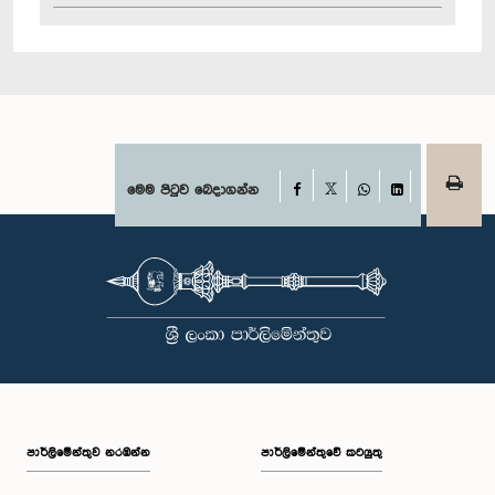
Facebook
මෙම පිටුව බෙදාගන්න
X
WhatsApp
LinkedIn
පාර්ලි‌මේන්තුව නරඹන්න
පාර්ලිමේන්තුවේ කටයුතු