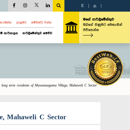
E
|
த
|
මගේ පාර්ලිමේන්තුව
ව නරඹන්න
දැනුමට
සම්බන්ධ වන්න
ඔබගේ ගිණුමට මෙතැනින්
පිවිසෙන්න
ම් කාර්යාලය
පාර්ලිමේන්තුව සජීවීව
or long term residents of Mawanaagama Village, Mahaweli C Sector
ge, Mahaweli C Sector