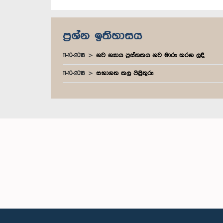
ප්‍රශ්න ඉතිහාසය
11-10-2018
නව න්‍යාය පුස්තකය නව මාරු කරන ලදී
11-10-2018
සභාගත කල පිළිතුරු