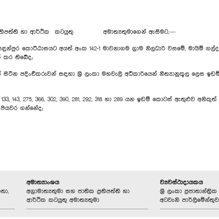
තික ප්‍රතිපත්ති හා ආර්ථික කටයුතු අමාත්‍යතුමාගෙන් ඇසීමට,—
සඳුන්පුර කොට්ඨාසයට අයත් අංක 142-1 මාවනාගම ග්‍රාම නිලධාරි වසමේ, මායිම්
් කර තිබේද;
ටින පදිංචිකරුවන් සඳහා ශ්‍රී ලංකා මහවැලි අධිකාරියෙන් නීත්‍යානුකූල ලෙස ඉඩම්
3, 334, 133, 143, 275, 366, 302, 390, 281, 292, 318 හා 289 යන ඉඩම් කොටස් ඇතුළුව අ
ට පියවර ගන්නේද;
අමාත්‍යාංශය
ව්‍යවස්ථාදායකය
තා,
අග්‍රාමාත්‍යතුමා සහ ජාතික ප්‍රතිපත්ති හා
ශ්‍රී ලංකා ප්‍රජාතාන්ත
ආර්ථික කටයුතු අමාත්‍යතුමා
අටවැනි පාර්ලිමේන්තුව