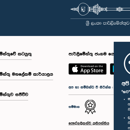
මේන්තුවේ කටයුතු
පාර්ලිමේන්තු ජංගම යෙදුම
මේන්තු මහලේකම් කාර්යාලය
අප
අප හා සම්බන්ධ වී සිටින්න :
"හරි
මේන්තුව සජීවීව
ස
අ
සම්මාන
න
ද
ක
පෞද්ගලිකත්ව ප්‍රතිපත්තිය
ස