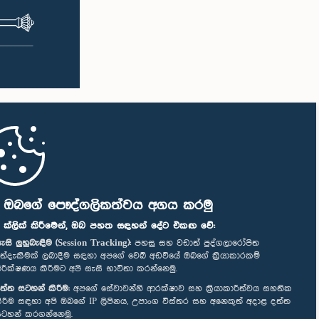
ි ඔබගේ පෞද්ගලිකත්වය අගය කරමු
" ක්ලික් කිරීමෙන්, ඔබ පහත සඳහන් දේට එකඟ වේ:
ැසි ලුහුබැඳීම (Session Tracking):
පහසු සහ වඩාත් පුද්ගලාරෝපිත
ත්දැකීමක් ලබාදීම සඳහා අපගේ වෙබ් අඩවියේ ඔබගේ ක්‍රියාකාරකම්
ිරීක්ෂණය කිරීමට අපි සැසි භාවිතා කරන්නෙමු.
ත්ත සටහන් කිරීම:
අපගේ සේවාවන්හි ආරක්ෂාව සහ ක්‍රියාකාරීත්වය සහතික
ිරීම සඳහා අපි ඔබගේ IP ලිපිනය, උපාංග විස්තර සහ අනෙකුත් අදාළ දත්ත
ටහන් කරගන්නෙමු.