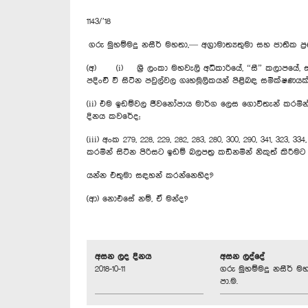
1143/’18
ගරු මුහම්මදු නසීර් මහතා,— අග්‍රාමාත්‍යතුමා සහ ජා
(අ) (i) ශ්‍රී ලංකා මහවැලි අධිකාරියේ, “සී” කලාපයේ, 
පදිංචි වී සිටින පවුල්වල ගෘහමූලිකයන් පිළිබඳ සමීක්ෂණයක
(ii) එම ඉඩම්වල ජීවනෝපාය මාර්ග ලෙස ගොවිතැන් කරමින් සි
දිනය කවරේද;
(iii) අංක 279, 228, 229, 282, 283, 280, 300, 290, 341, 32
කරමින් සිටින පිරිසට ඉඩම් බලපත්‍ර කඩිනමින් නිකුත් කිරීම
යන්න එතුමා සඳහන් කරන්නෙහිද?
(ආ) නොඑසේ නම්, ඒ මන්ද?
අසන ලද දිනය
අසන ලද්දේ
2018-10-11
ගරු මුහම්මදු නසීර් මහ
පා.ම.