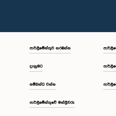
පාර්ලි‌මේන්තුව නරඹන්න
පාර්ලි
දැනුමට
පාර්ලි
සම්බන්ධ වන්න
පාර්ලි
පාර්ලි‌මේන්තුවේ මන්ත්‍රීවරු