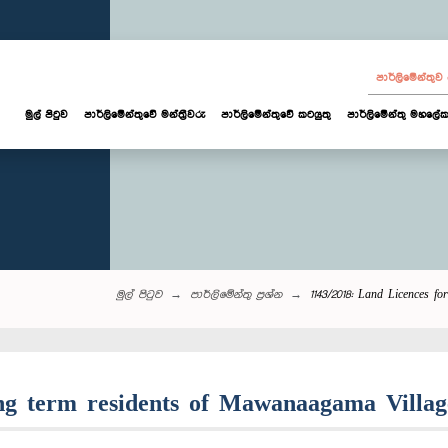
පාර්ලි‌මේන්තු
මුල් පිටුව
පාර්ලි‌මේන්තුවේ මන්ත්‍රීවරු
පාර්ලිමේන්තුවේ කටයුතු
පාර්ලිමේන්තු මහලේක
මුල් පිටුව
පාර්ලි‌මේන්තු‌ ප්‍රශ්න
1143/2018: Land Licences f
long term residents of Mawanaagama Villa