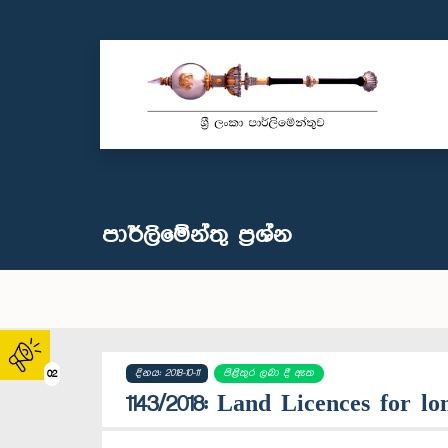
පාර්ලි‌මේන්තු‌ ප්‍රශ්න
දිනය: 2018-10-11
පිළිතුර ලබා දී ඇත
02
1143/2018: Land Licences for 