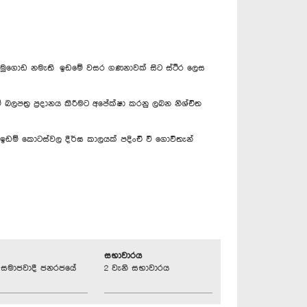
 ගල්දමුගොඩ නමැති ඉඩමේ වසර ගණනාවක් සිට ස්ථීර ලෙස
 බලපත්‍ර ප්‍රදානය කිරීමට අපේක්ෂා කරනු ලබන නිශ්චිත
නිකුත් ඉඩම් කොටස්වල දීර්ඝ කාලයක් පදිංචි වී ගොවිතැන්
සභාවාරය
්‍රික සමාජවාදී ජනරජයේ
2 වැනි සභාවාරය