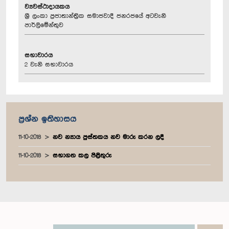
ව්‍යවස්ථාදායකය
ශ්‍රී ලංකා ප්‍රජාතාන්ත්‍රික සමාජවාදී ජනරජයේ අටවැනි
පාර්ලිමේන්තුව
සභාවාරය
2 වැනි සභාවාරය
ප්‍රශ්න ඉතිහාසය
11-10-2018
නව න්‍යාය පුස්තකය නව මාරු කරන ලදී
11-10-2018
සභාගත කල පිළිතුරු