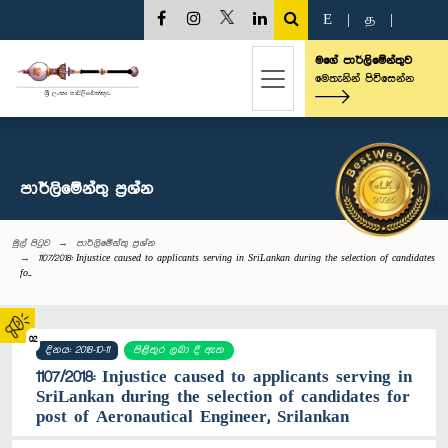
E
|
த
|
මගේ පාර්ලිමේන්තුව
මෙතැනින් පිවිසෙන්න
පාර්ලි‌මේන්තු‌ ප්‍රශ්න
මුල් පිටුව
පාර්ලි‌මේන්තු‌ ප්‍රශ්න
1107/2018: Injustice caused to applicants serving in SriLankan during the selection of candidates
fo...
02
දිනය: 2018-10-11
පිළිතුර ලබා දී ඇත
1107/2018: Injustice caused to applicants serving in
SriLankan during the selection of candidates for
post of Aeronautical Engineer, Srilankan