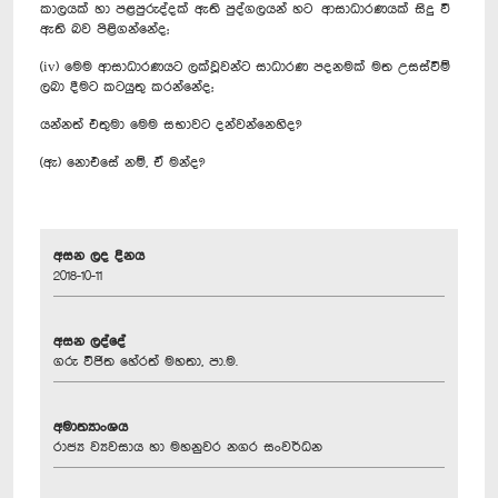
කාලයක් හා පළපුරුද්දක් ඇති පුද්ගලයන් හට ආසාධාරණයක් සිදු වී
ඇති බව පිළිගන්නේද;
(iv) මෙම ආසාධාරණයට ලක්වූවන්ට සාධාරණ පදනමක් මත උසස්වීම්
ලබා දීමට කටයුතු කරන්නේද;
යන්නත් එතුමා මෙම සභාවට දන්වන්නෙහිද?
(ඇ) නොඑසේ නම්, ඒ මන්ද?
අසන ලද දිනය
2018-10-11
අසන ලද්දේ
ගරු විජිත හේරත් මහතා, පා.ම.
අමාත්‍යාංශය
රාජ්‍ය ව්‍යවසාය හා මහනුවර නගර සංවර්ධන