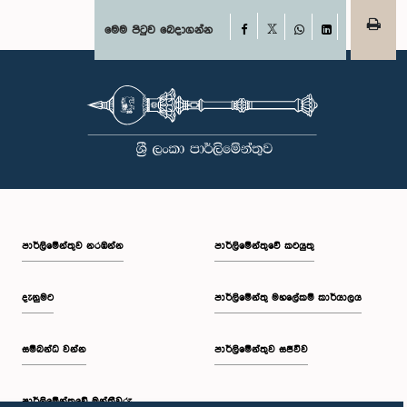
Facebook
මෙම පිටුව බෙදාගන්න
X
WhatsApp
LinkedIn
පාර්ලි‌මේන්තුව නරඹන්න
පාර්ලිමේන්තුවේ කටයුතු
දැනුමට
පාර්ලිමේන්තු මහලේකම් කාර්යාලය
සම්බන්ධ වන්න
පාර්ලිමේන්තුව සජීවීව
පාර්ලි‌මේන්තුවේ මන්ත්‍රීවරු