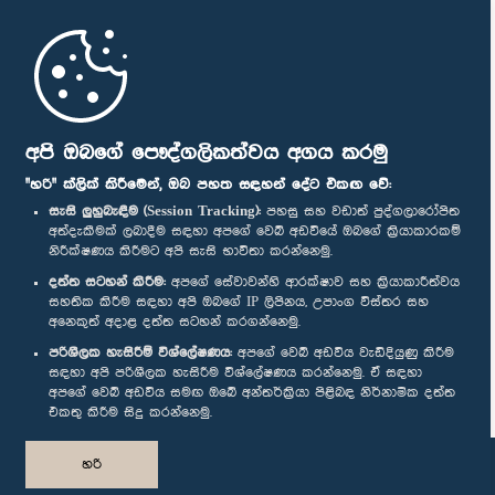
මුල් පිටුව
පාර්ලිමේන්තු ජංගම යෙදුම
අපි ඔබගේ පෞද්ගලිකත්වය අගය කරමු
"හරි" ක්ලික් කිරීමෙන්, ඔබ පහත සඳහන් දේට එකඟ වේ:
සැසි ලුහුබැඳීම (Session Tracking):
පහසු සහ වඩාත් පුද්ගලාරෝපිත
අත්දැකීමක් ලබාදීම සඳහා අපගේ වෙබ් අඩවියේ ඔබගේ ක්‍රියාකාරකම්
නිරීක්ෂණය කිරීමට අපි සැසි භාවිතා කරන්නෙමු.
අප හා සම්බන්ධ වී සිටින්න :
දත්ත සටහන් කිරීම:
අපගේ සේවාවන්හි ආරක්ෂාව සහ ක්‍රියාකාරීත්වය
සහතික කිරීම සඳහා අපි ඔබගේ IP ලිපිනය, උපාංග විස්තර සහ
අනෙකුත් අදාළ දත්ත සටහන් කරගන්නෙමු.
සම්මාන
පරිශීලක හැසිරීම් විශ්ලේෂණය:
අපගේ වෙබ් අඩවිය වැඩිදියුණු කිරීම
සඳහා අපි පරිශීලක හැසිරීම විශ්ලේෂණය කරන්නෙමු. ඒ සඳහා
අපගේ වෙබ් අඩවිය සමඟ ඔබේ අන්තර්ක්‍රියා පිළිබඳ නිර්නාමික දත්ත
පෞද්ගලිකත්ව ප්‍රතිපත්තිය
එකතු කිරීම සිදු කරන්නෙමු.
© ශ්‍රී ලංකා පාර්ලි‌මේන්තුව.
හරි
සියලු හිමිකම් ඇවිරිණි.
නිර්මාණය සහ සංවර්ධනය
TekGeeks