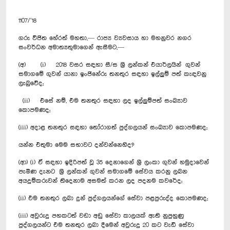
1107/’18
ගරු විජිත හේරත් මහතා,— රාජ්‍ය ව්‍යවසාය හා මහනුවර නගර
සංවර්ධන අමාත්‍යතුමාගෙන් ඇසීමට,—
(අ) (i) 2018 වසර සඳහා සී/ස ශ්‍රී ලන්කන් එයාර්ලයින් ගුවන්
සමාගමේ ගුවන් යානා ඉංජිනේරු තනතුර සඳහා ඉල්ලුම් පත් කැ‍ඳවනු
ලැබුවේද;
(ii) එසේ නම්, එම තනතුර සඳහා ලද ඉල්ලුම්පත් සංඛ්‍යාව
කොපමණද;
(iii) අදාළ තනතුර සඳහා තෝරාගත් පුද්ගලයන් සංඛ්‍යාව කොපමණද;
යන්න එතුමා මෙම සභාවට දන්වන්නෙහිද?
(ආ) (i) ඒ සඳහා ඉදිරිපත් වූ 35 දෙනාගෙන් ශ්‍රී ලංකා ගුවන් හමුදාවෙන්
පැමිණ දැනට ශ්‍රී ලන්කන් ගුවන් සමාගමේ සේවය කරනු ලබන
අයදුම්කරුවන් තිදෙනාම අසමත් කරන ලද පදනම කවරේද;
(ii) එම තනතුර ලබා දුන් පුද්ගලයන්ගේ සේවා පළපුරුද්ද කොපමණද;
(iii) අවුරුදු පහකටත් වඩා අඩු සේවා කාලයක් ඇති නුපුහුණු
පුද්ගලයන්ට එම තනතුර ලබා දීමෙන් අවුරුදු 20 කට වැඩි සේවා