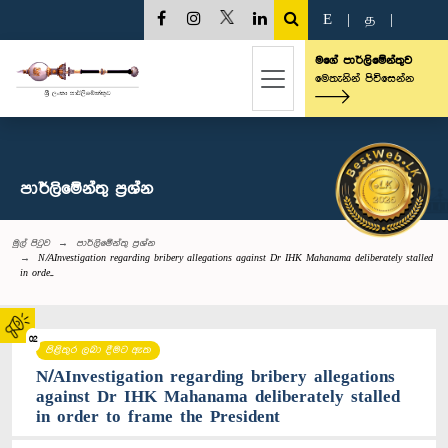
E
|
த
|
මගේ පාර්ලිමේන්තුව
මෙතැනින් පිවිසෙන්න
පාර්ලි‌මේන්තු‌ ප්‍රශ්න
මුල් පිටුව
පාර්ලි‌මේන්තු‌ ප්‍රශ්න
N/AInvestigation regarding bribery allegations against Dr IHK Mahanama deliberately stalled
in orde...
02
පිළිතුර ලබා දීමට ඇත
N/AInvestigation regarding bribery allegations
against Dr IHK Mahanama deliberately stalled
in order to frame the President