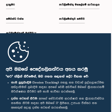
දැනුමට
පාර්ලිමේන්තු මහලේකම් කාර්යාලය
සම්බන්ධ වන්න
පාර්ලිමේන්තුව සජීවීව
පාර්ලි‌මේන්තුවේ මන්ත්‍රීවරු
මුල් පිටුව
පාර්ලිමේන්තු ජංගම යෙදුම
අපි ඔබගේ පෞද්ගලිකත්වය අගය කරමු
"හරි" ක්ලික් කිරීමෙන්, ඔබ පහත සඳහන් දේට එකඟ වේ:
සැසි ලුහුබැඳීම (Session Tracking):
පහසු සහ වඩාත් පුද්ගලාරෝපිත
අත්දැකීමක් ලබාදීම සඳහා අපගේ වෙබ් අඩවියේ ඔබගේ ක්‍රියාකාරකම්
නිරීක්ෂණය කිරීමට අපි සැසි භාවිතා කරන්නෙමු.
අප හා සම්බන්ධ වී සිටින්න :
දත්ත සටහන් කිරීම:
අපගේ සේවාවන්හි ආරක්ෂාව සහ ක්‍රියාකාරීත්වය
සහතික කිරීම සඳහා අපි ඔබගේ IP ලිපිනය, උපාංග විස්තර සහ
අනෙකුත් අදාළ දත්ත සටහන් කරගන්නෙමු.