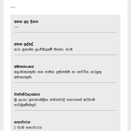
----
අසන ලද දිනය
----
අසන ලද්දේ
ගරු සුසන්ත පුංචිනිලමේ මහතා, පා.ම.
අමාත්‍යාංශය
අග්‍රාමාත්‍යතුමා සහ ජාතික ප්‍රතිපත්ති හා ආර්ථික කටයුතු
අමාත්‍යතුමා
ව්‍යවස්ථාදායකය
ශ්‍රී ලංකා ප්‍රජාතාන්ත්‍රික සමාජවාදී ජනරජයේ අටවැනි
පාර්ලිමේන්තුව
සභාවාරය
2 වැනි සභාවාරය