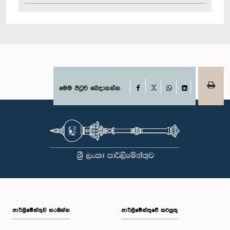
Facebook
මෙම පිටුව බෙදාගන්න
X
WhatsApp
LinkedIn
පාර්ලි‌මේන්තුව නරඹන්න
පාර්ලිමේන්තුවේ කටයුතු