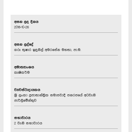
අසන ලද දිනය
2018-10-26
අසන ලද්දේ
ගරු තුෂාර ඉඳුනිල් අමරසේන මහතා, පා.ම.
අමාත්‍යාංශය
කෘෂිකර්ම
ව්‍යවස්ථාදායකය
ශ්‍රී ලංකා ප්‍රජාතාන්ත්‍රික සමාජවාදී ජනරජයේ අටවැනි
පාර්ලිමේන්තුව
සභාවාරය
2 වැනි සභාවාරය