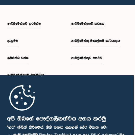
පාර්ලි‌මේන්තුව නරඹන්න
පාර්ලිමේන්තුවේ කටයුතු
දැනුමට
පාර්ලිමේන්තු මහලේකම් කාර්යාලය
සම්බන්ධ වන්න
පාර්ලිමේන්තුව සජීවීව
පාර්ලි‌මේන්තුවේ මන්ත්‍රීවරු
මුල් පිටුව
පාර්ලිමේන්තු ජංගම යෙදුම
අපි ඔබගේ පෞද්ගලිකත්වය අගය කරමු
"හරි" ක්ලික් කිරීමෙන්, ඔබ පහත සඳහන් දේට එකඟ වේ:
සැසි ලුහුබැඳීම (Session Tracking):
පහසු සහ වඩාත් පුද්ගලාරෝපිත