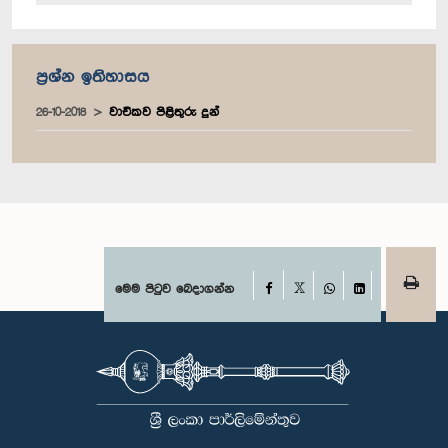
ප්‍රශ්න ඉතිහාසය
26-10-2018
වාචිකව පිළිතුරු දුන්
Facebook
මෙම පිටුව බෙදාගන්න
X
WhatsApp
LinkedIn