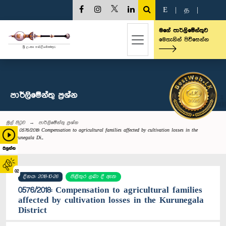
E
|
த
|
මගේ පාර්ලිමේන්තුව
මෙතැනින් පිවිසෙන්න
පාර්ලි‌මේන්තු‌ ප්‍රශ්න
මුල් පිටුව
පාර්ලි‌මේන්තු‌ ප්‍රශ්න
0576/2018: Compensation to agricultural families affected by cultivation losses in the
Kurunegala Di...
බලන්න
02
දිනය: 2018-10-26
පිළිතුර ලබා දී ඇත
0576/2018: Compensation to agricultural families
affected by cultivation losses in the Kurunegala
District