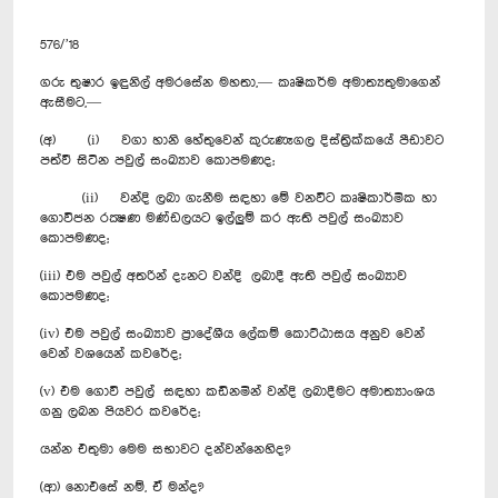
576/’18
ගරු තුෂාර ඉඳුනිල් අමරසේන මහතා,— කෘෂිකර්ම අමාත්‍යතුමාගෙන්
ඇසීමට,—
(අ) (i) වගා හානි හේතුවෙන් කුරුණෑගල දිස්ත්‍රික්කයේ පීඩාවට
පත්වී සිටින පවුල් සංඛ්‍යාව කොපමණද;
(ii) වන්දි ලබා ගැනීම සඳහා මේ වනවිට කෘෂිකාර්මික හා
ගොවිජන රක්‍ෂණ මණ්ඩලයට ඉල්ලුම් කර ඇති පවුල් සංඛ්‍යාව
කොපමණද;
(iii) එම පවුල් අතරින් දැනට වන්දි ලබාදී ඇති පවුල් සංඛ්‍යාව
කොපමණද;
(iv) එම පවුල් සංඛ්‍යාව ප්‍රාදේශීය ලේකම් කොට්ඨාසය අනුව වෙන්
වෙන් වශයෙන් කවරේද;
(v) එම ගොවි පවුල් සඳහා කඩිනමින් වන්දි ලබාදීමට අමාත්‍යාංශය
ගනු ලබන පියවර කවරේද;
යන්න එතුමා මෙම සභාවට දන්වන්නෙහිද?
(ආ) නොඑසේ නම්, ඒ මන්ද?