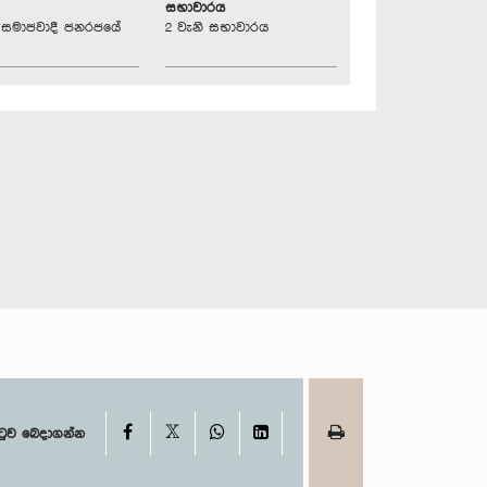
සභාවාරය
්‍රික සමාජවාදී ජනරජයේ
2 වැනි සභාවාරය
X
Facebook
WhatsApp
LinkedIn
ටුව බෙදාගන්න