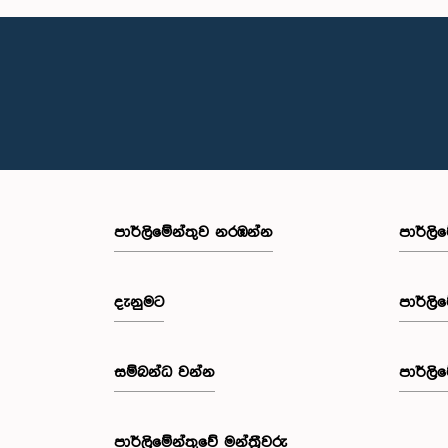
පාර්ලි‌මේන්තුව නරඹන්න
පාර්ලි
දැනුමට
පාර්ලි
සම්බන්ධ වන්න
පාර්ලි
පාර්ලි‌මේන්තුවේ මන්ත්‍රීවරු