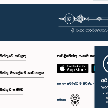
මේන්තුවේ කටයුතු
පාර්ලිමේන්තු ජංගම යෙදුම
මේන්තු මහලේකම් කාර්යාලය
අප
අප හා සම්බන්ධ වී සිටින්න :
"හරි
මේන්තුව සජීවීව
ස
අ
සම්මාන
න