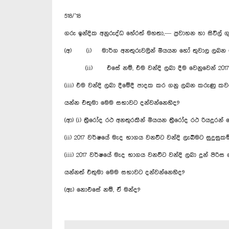
518/’18
ගරු ඉන්දික අනුරුද්ධ හේරත් මහතා,— ප්‍රවාහන හා සිවිල්
(අ) (i) මාර්ග අනතුරුවලින් මියයන හෝ තුවාල ලබන මගීන
(ii) එසේ නම්, එම වන්දි ලබා දීම වෙනුවෙන් 2017
(iii) එම වන්දි ලබා දීමේදී පාදක කර ගනු ලබන කරුණු කව
යන්න එතුමා මෙම සභාවට දන්වන්නෙහිද?
(ආ) (i) ත්‍රීරෝද රථ අනතුරකින් මියයන ත්‍රීරෝද රථ රියද
(ii) 2017 වර්ෂයේ මැද භාගය වනවිට වන්දි ලැබීමට සුදුසුක
(iii) 2017 වර්ෂයේ මැද භාගය වනවිට වන්දි ලබා දුන් පිර
යන්නත් එතුමා මෙම සභාවට දන්වන්නෙහිද?
(ඇ) නොඑසේ නම්, ඒ මන්ද?