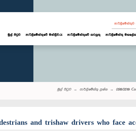
පාර්ලි‌මේන්තු
මුල් පිටුව
පාර්ලි‌මේන්තුවේ මන්ත්‍රීවරු
පාර්ලිමේන්තුවේ කටයුතු
පාර්ලිමේන්තු මහලේක
මුල් පිටුව
පාර්ලි‌මේන්තු‌ ප්‍රශ්න
0518/2018: C
edestrians and trishaw drivers who face ac