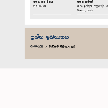
අසන ලද දිනය
අසන ලද්දේ
2018-07-04
ගරු ඉන්දික අනුරුද්ධ 
මහතා, පා.ම.
ප්‍රශ්න ඉතිහාසය
04-07-2018
වාචිකව පිළිතුරු දුන්