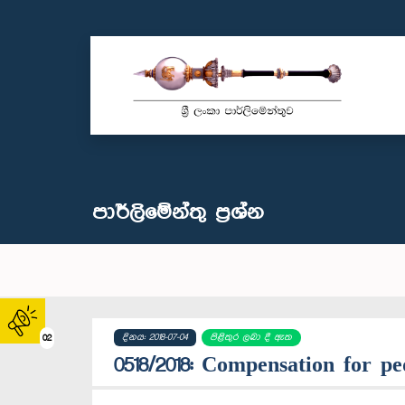
පාර්ලි‌මේන්තු‌ ප්‍රශ්න
දිනය: 2018-07-04
පිළිතුර ලබා දී ඇත
02
0518/2018: Compensation for p