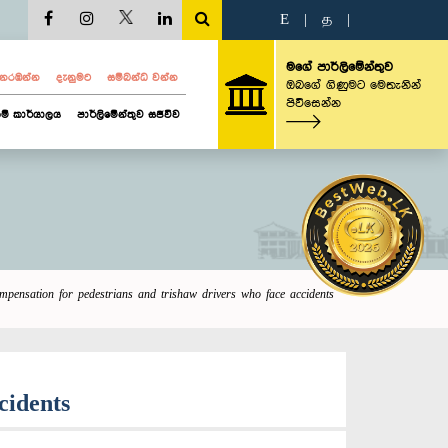
E
|
த
|
මගේ පාර්ලිමේන්තුව
ව නරඹන්න
දැනුමට
සම්බන්ධ වන්න
ඔබගේ ගිණුමට මෙතැනින්
පිවිසෙන්න
ම් කාර්යාලය
පාර්ලිමේන්තුව සජීවීව
ompensation for pedestrians and trishaw drivers who face accidents
cidents