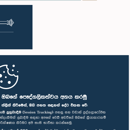
ි ඔබගේ පෞද්ගලිකත්වය අගය කරමු
" ක්ලික් කිරීමෙන්, ඔබ පහත සඳහන් දේට එකඟ වේ:
ැසි ලුහුබැඳීම (Session Tracking):
පහසු සහ වඩාත් පුද්ගලාරෝපිත
ත්දැකීමක් ලබාදීම සඳහා අපගේ වෙබ් අඩවියේ ඔබගේ ක්‍රියාකාරකම්
ිරීක්ෂණය කිරීමට අපි සැසි භාවිතා කරන්නෙමු.