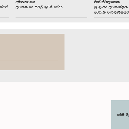
අමාත්‍යාංශය
ව්‍යවස්ථාදායකය
හේරත්
ප්‍රවාහන හා සිවිල් ගුවන් සේවා
ශ්‍රී ලංකා ප්‍රජාතාන්ත
අටවැනි පාර්ලිමේන්තුව
මෙම පි