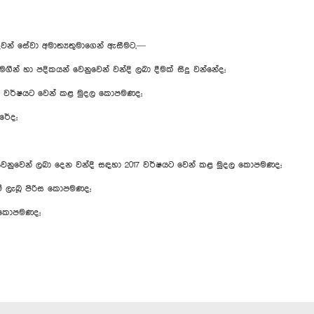
 ගුවන් සේවා අමාත්‍යතුමාගෙන් ඇසීමට,—
් හා පදිකයන් වෙනුවෙන් වන්දි ලබා දීමක් සිදු වන්නේද;
 වර්ෂයට වෙන් කළ මුදල කොපමණද;
රේද;
ුරන් වෙනුවෙන් ලබා දෙන වන්දි සඳහා 2017 වර්ෂයට වෙන් කළ මුදල කොපමණද;
ම් ලැබූ පිරිස කොපමණද;
ිස කොපමණද;