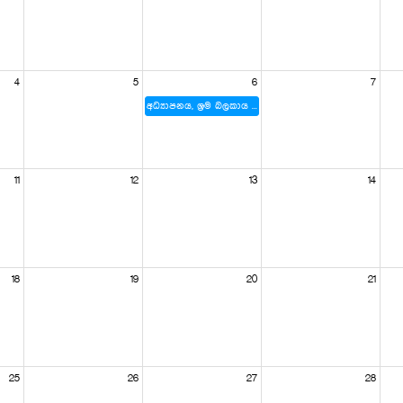
4
5
6
7
අධ්‍යාපනය, ශ්‍රම බලකාය සහ මානව ප්‍රාග්ධනය පිළිබඳ ආංශික අධීක්ෂණ කාරක සභාව
11
12
13
14
18
19
20
21
25
26
27
28