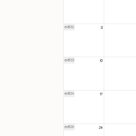
සති32
3
සති33
10
සති34
17
සති35
24