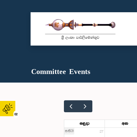
Committee Events
02
සඳුදා
අඟ
සති31
27