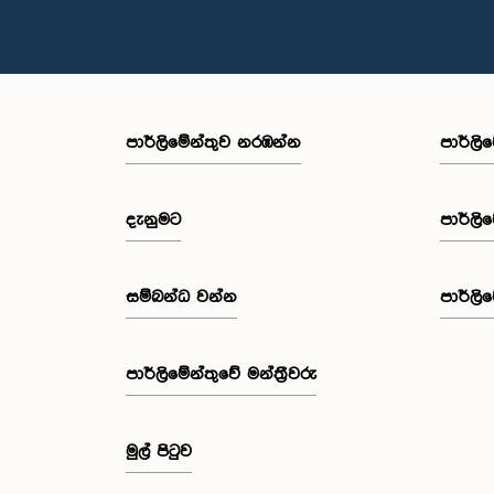
පාර්ලි‌මේන්තුව නරඹන්න
පාර්ලි
දැනුමට
පාර්ලි
සම්බන්ධ වන්න
පාර්ලි
පාර්ලි‌මේන්තුවේ මන්ත්‍රීවරු
මුල් පිටුව