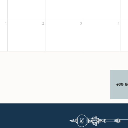
1
2
3
4
මෙම පි