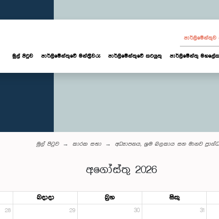
පාර්ලි‌මේන්තු
මුල් පිටුව
පාර්ලි‌මේන්තුවේ මන්ත්‍රීවරු
පාර්ලිමේන්තුවේ කටයුතු
පාර්ලිමේන්තු මහලේක
මුල් පිටුව
කාරක සභා
අධ්‍යාපනය, ශ්‍රම බලකාය සහ මානව ප්‍ර
අගෝස්තු 2026
බදාදා
බ්‍රහ
සිකු
28
29
30
31