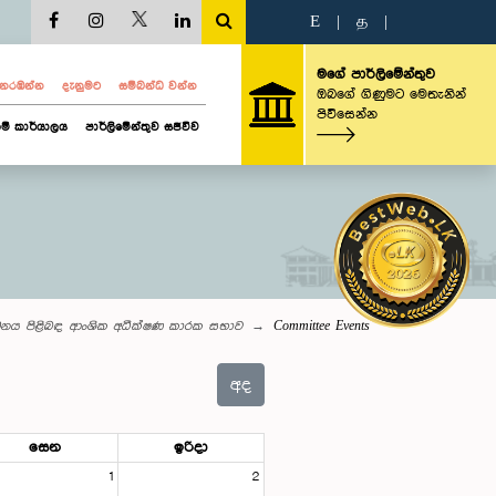
E
|
த
|
මගේ පාර්ලිමේන්තුව
ව නරඹන්න
දැනුමට
සම්බන්ධ වන්න
ඔබගේ ගිණුමට මෙතැනින්
පිවිසෙන්න
ම් කාර්යාලය
පාර්ලිමේන්තුව සජීවීව
ාග්ධනය පිළිබඳ ආංශික අධීක්ෂණ කාරක සභාව
Committee Events
අද
සෙන
ඉරිදා
1
2