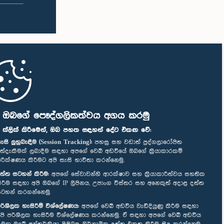
ි ඔබගේ පෞද්ගලිකත්වය අගය කරමු
" ක්ලික් කිරීමෙන්, ඔබ පහත සඳහන් දේට එකඟ වේ:
ැසි ලුහුබැඳීම (Session Tracking):
පහසු සහ වඩාත් පුද්ගලාරෝපිත
ත්දැකීමක් ලබාදීම සඳහා අපගේ වෙබ් අඩවියේ ඔබගේ ක්‍රියාකාරකම්
ිරීක්ෂණය කිරීමට අපි සැසි භාවිතා කරන්නෙමු.
ත්ත සටහන් කිරීම:
අපගේ සේවාවන්හි ආරක්ෂාව සහ ක්‍රියාකාරීත්වය සහතික
ිරීම සඳහා අපි ඔබගේ IP ලිපිනය, උපාංග විස්තර සහ අනෙකුත් අදාළ දත්ත
ටහන් කරගන්නෙමු.
රිශීලක හැසිරීම් විශ්ලේෂණය:
අපගේ වෙබ් අඩවිය වැඩිදියුණු කිරීම සඳහා
පි පරිශීලක හැසිරීම විශ්ලේෂණය කරන්නෙමු. ඒ සඳහා අපගේ වෙබ් අඩවිය