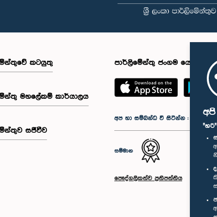
මේන්තුවේ කටයුතු
පාර්ලිමේන්තු ජංගම යෙදුම
මේන්තු මහලේකම් කාර්යාලය
අප
අප හා සම්බන්ධ වී සිටින්න :
"හරි
මේන්තුව සජීවීව
ස
අ
සම්මාන
න
ද
ක
පෞද්ගලිකත්ව ප්‍රතිපත්තිය
ස
ප
අ