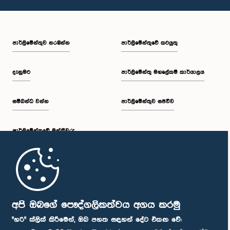
පාර්ලි‌මේන්තුව නරඹන්න
පාර්ලිමේන්තුවේ කටයුතු
දැනුමට
පාර්ලිමේන්තු මහලේකම් කාර්යාලය
සම්බන්ධ වන්න
පාර්ලිමේන්තුව සජීවීව
පාර්ලි‌මේන්තුවේ මන්ත්‍රීවරු
මුල් පිටුව
පාර්ලිමේන්තු ජංගම යෙදුම
අපි ඔබගේ පෞද්ගලිකත්වය අගය කරමු
"හරි" ක්ලික් කිරීමෙන්, ඔබ පහත සඳහන් දේට එකඟ වේ: