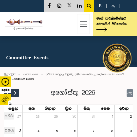
E
|
த
|
මගේ පාර්ලිමේන්තුව
මෙතැනින් පිවිසෙන්න
Committee Events
මුල් පිටුව
කාරක සභා
පරිසර කටයුතු පිළිබඳ අමාත්‍යාංශයීය උපදේශක කාරක සභාව
Committee Events
බලන්න
අගෝස්තු 2026
අද
02
සඳුදා
අඟ
බදාදා
බ්‍රහ
සිකු
සෙන
ඉරිදා
සති31
27
28
29
30
31
1
2
සති32
3
4
5
6
7
8
9