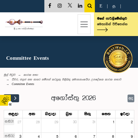
E
|
த
|
මගේ පාර්ලිමේන්තුව
මෙතැනින් පිවිසෙන්න
Committee Events
මුල් පිටුව
කාරක සභා
ධීවර, ජලජ සහ සාගර සම්පත් කටයුතු පිළිබඳ අමාත්‍යාංශයීය උපදේශක කාරක සභාව
Committee Events
අගෝස්තු 2026
අද
02
සඳුදා
අඟ
බදාදා
බ්‍රහ
සිකු
සෙන
ඉරිදා
සති31
27
28
29
30
31
1
2
සති32
3
4
5
6
7
8
9