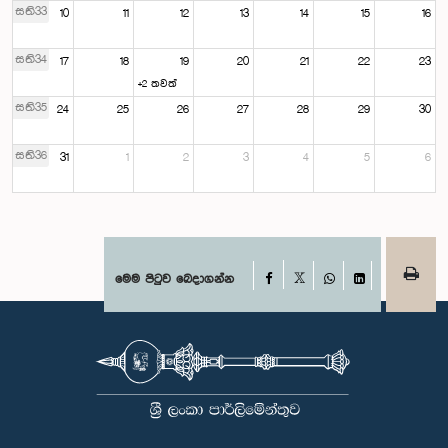
සති33
10
11
12
13
14
15
16
සති34
17
18
19
20
21
22
23
+2 තවත්
සති35
24
25
26
27
28
29
30
සති36
31
1
2
3
4
5
6
Facebook
මෙම පිටුව බෙදාගන්න
X
WhatsApp
LinkedIn