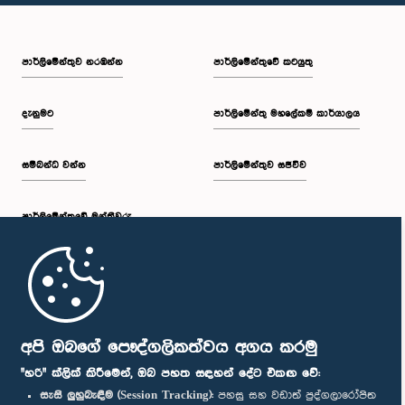
පාර්ලි‌මේන්තුව නරඹන්න
පාර්ලිමේන්තුවේ කටයුතු
දැනුමට
පාර්ලිමේන්තු මහලේකම් කාර්යාලය
සම්බන්ධ වන්න
පාර්ලිමේන්තුව සජීවීව
පාර්ලි‌මේන්තුවේ මන්ත්‍රීවරු
මුල් පිටුව
පාර්ලිමේන්තු ජංගම යෙදුම
අපි ඔබගේ පෞද්ගලිකත්වය අගය කරමු
"හරි" ක්ලික් කිරීමෙන්, ඔබ පහත සඳහන් දේට එකඟ වේ:
සැසි ලුහුබැඳීම (Session Tracking):
පහසු සහ වඩාත් පුද්ගලාරෝපිත