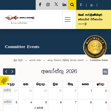
E
|
த
|
මගේ පාර්ලිමේන්තුව
මෙතැනින් පිවිසෙන්න
Committee Events
මුල් පිටුව
කාරක සභා
පොදු ව්‍යාපාර පිළිබඳ කාරක සභාව
Committee Events
අගෝස්තු 2026
අද
සඳුදා
අඟ
බදාදා
බ්‍රහ
සිකු
සෙන
ඉරිදා
02
සති31
27
28
29
30
31
1
2
සති32
3
4
5
6
7
8
9
+1 තවත්