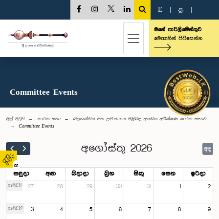
E
|
த
|
මගේ පාර්ලිමේන්තුව
මෙතැනින් පිවිසෙන්න
Committee Events
මුල් පිටුව
කාරක සභා
බලශක්තිය සහ ප්‍රවාහනය පිළිබඳ ආංශික අධීක්ෂණ කාරක සභාව
Committee Events
අගෝස්තු 2026
අද
02
සඳුදා
අඟ
බදාදා
බ්‍රහ
සිකු
සෙන
ඉරිදා
සති31
27
28
29
30
31
1
2
සති32
3
4
5
6
7
8
9