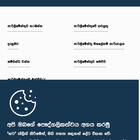
පාර්ලි‌මේන්තුව නරඹන්න
පාර්ලිමේන්තුවේ කටයුතු
දැනුමට
පාර්ලිමේන්තු මහලේකම් කාර්යාලය
සම්බන්ධ වන්න
පාර්ලිමේන්තුව සජීවීව
පාර්ලි‌මේන්තුවේ මන්ත්‍රීවරු
මුල් පිටුව
පාර්ලිමේන්තු ජංගම යෙදුම
අපි ඔබගේ පෞද්ගලිකත්වය අගය කරමු
"හරි" ක්ලික් කිරීමෙන්, ඔබ පහත සඳහන් දේට එකඟ වේ: